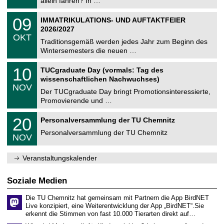
allein fahren? In …
m
.
n
2
T
i
0
09
IMMATRIKULATIONS- UND AUFTAKTFEIER
0
U
t
9
2
2026/2027
C
z
.
6
OKT
h
1
Traditionsgemäß werden jedes Jahr zum Beginn des
e
0
Wintersemesters die neuen …
m
.
n
2
Z
i
1
10
TUCgraduate Day (vormals: Tag des
0
e
t
0
2
wissenschaftlichen Nachwuchses)
n
z
.
6
NOV
t
1
Der TUCgraduate Day bringt Promotionsinteressierte,
r
1
Promovierende und …
u
.
m
2
T
f
2
20
Personalversammlung der TU Chemnitz
0
U
ü
0
2
C
r
Personalversammlung der TU Chemnitz
.
6
NOV
h
d
1
e
e
1
m
n
.
Veranstaltungskalender
n
w
2
i
i
0
t
s
2
Soziale Medien
z
s
6
e
Die TU Chemnitz hat gemeinsam mit Partnern die App BirdNET
n
Live konzipiert, eine Weiterentwicklung der App „BirdNET“.Sie
s
erkennt die Stimmen von fast 10.000 Tierarten direkt auf…
c
h