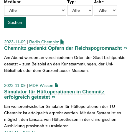
Medium:
Typ:
Jahr:
t
c
h
e
Suchen
n
a
c
2023-11-09
|
Radio Chemnitz
h
Chemnitz gedenkt Opfern der Reichspogromnacht
:
Am Abend werden an verschiedenen Orten der Stadt Lichtpunkte
gesetzt – zum Beispiel an den Kunstsammlungen, der Uni-
Bibliothek oder dem Gunzenhauser-Museum.
2023-11-09
|
MDR Wissen
Simulator für Hüftoperationen in Chemnitz
erfolgreich getestet
Ein weiterentwickelter Simulator für Hüftoperationen der TU
Chemnitz ist erfolgreich erprobt worden. Mit dem System ist es
möglich, den Einsatz von Hüftprothesen in der chirurgischen
Ausbildung praxisnah zu trainieren.