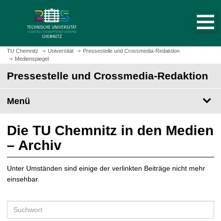
S
S
t
p
a
r
r
i
t
n
TU Chemnitz
Universität
Pressestelle und Crossmedia-Redaktion
s
Medienspiegel
g
e
e
Pressestelle und Crossmedia-Redaktion
i
z
t
u
Menü
e
m
a
H
u
a
Die TU Chemnitz in den Medien
f
u
– Archiv
r
p
u
t
f
Unter Umständen sind einige der verlinkten Beiträge nicht mehr
i
e
einsehbar.
n
n
h
a
S
l
u