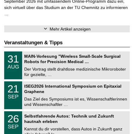
September 2026 mit umfassendem Online-Programm dazu ein,
sich virtuell über das Studium an der TU Chemnitz zu informieren
…
Mehr Artikel anzeigen
Veranstaltungen & Tipps
T
3
31
MAIN-Vorlesung "Wireless Small-Scale Surgical
U
1
Robots for Precision Medical …
C
.
AUG
h
0
Der Vortrag stellt drahtlose medizinische Mikroroboter
e
8
für gezielte, …
m
.
n
2
T
i
2
21
ISEG2026 International Symposium on Epitaxial
0
U
t
1
2
Graphene
C
z
.
6
SEP
h
0
Das Ziel des Symposiums ist es, Wissenschaftlerinnen
e
9
und Wissenschaftler …
m
.
n
2
T
i
2
26
Selbstfahrende Autos: Technik und Zukunft
0
U
t
6
2
hautnah erleben
C
z
.
6
SEP
h
0
Kannst du dir vorstellen, dass Autos in Zukunft ganz
e
9