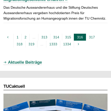
Das Deutsche Auswandererhaus und die Stiftung Deutsches
Auswandererhaus vergeben hochdotierten Preis für
Migrationsforschung an Humangeograph:innen der TU Chemnitz.
1
2
...
313
314
315
316
317
A
318
319
...
1333
1334
k
t
u
Aktuelle Beiträge
e
l
l
TUCaktuell
e
S
e
i