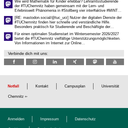
Wie wird Mathematik für Kinder erlebbar? Lehramtsstudierende
a
der #TUChemnitz haben gemeinsam mit der Lern- und
f
Erlebniswelt Phänomenia in #Stollberg vier inter#aktive #MINT…
t
l
[RE: mastodon.social/@tuc_urz] Nutzer der digitalen Dienste der
i
#TUChemnitz finden hier schnelle und verständliche Hilfe.
c
Besonders praktisch für Studierende und Beschäftigte der…
h
e
Für einen optimalen Studienstart im Wintersemester 2026/2027
n
bietet die #TUChemnitz vielfältige Unterstützungsmöglichkeiten.
N
Von Informationen im Internet zur Online…
a
c
Verbinde dich mit uns:
h
w
u
c
h
s
Notfall
Kontakt
Campusplan
Universität
Chemnitz
Anmelden
Impressum
Datenschutz