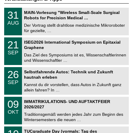
T
3
31
MAIN-Vorlesung "Wireless Small-Scale Surgical
U
1
Robots for Precision Medical …
C
.
AUG
h
0
Der Vortrag stellt drahtlose medizinische Mikroroboter
e
8
für gezielte, …
m
.
n
2
T
i
2
21
ISEG2026 International Symposium on Epitaxial
0
U
t
1
2
Graphene
C
z
.
6
SEP
h
0
Das Ziel des Symposiums ist es, Wissenschaftlerinnen
e
9
und Wissenschaftler …
m
.
n
2
T
i
2
26
Selbstfahrende Autos: Technik und Zukunft
0
U
t
6
2
hautnah erleben
C
z
.
6
SEP
h
0
Kannst du dir vorstellen, dass Autos in Zukunft ganz
e
9
allein fahren? In …
m
.
n
2
T
i
0
09
IMMATRIKULATIONS- UND AUFTAKTFEIER
0
U
t
9
2
2026/2027
C
z
.
6
OKT
h
1
Traditionsgemäß werden jedes Jahr zum Beginn des
e
0
Wintersemesters die neuen …
m
.
n
2
Z
i
1
TUCgraduate Day (vormals: Tag des
0
e