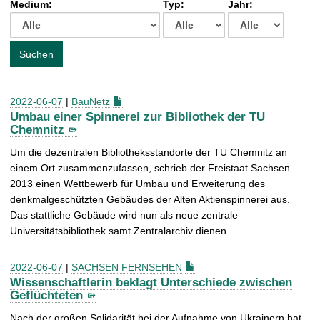
Medium:
Typ:
Jahr:
t
c
h
e
Suchen
n
a
c
2022-06-07
|
BauNetz
h
Umbau einer Spinnerei zur Bibliothek der TU
:
Chemnitz
Um die dezentralen Bibliotheksstandorte der TU Chemnitz an
einem Ort zusammenzufassen, schrieb der Freistaat Sachsen
2013 einen Wettbewerb für Umbau und Erweiterung des
denkmalgeschützten Gebäudes der Alten Aktienspinnerei aus.
Das stattliche Gebäude wird nun als neue zentrale
Universitätsbibliothek samt Zentralarchiv dienen.
2022-06-07
|
SACHSEN FERNSEHEN
Wissenschaftlerin beklagt Unterschiede zwischen
Geflüchteten
Nach der großen Solidarität bei der Aufnahme von Ukrainern hat