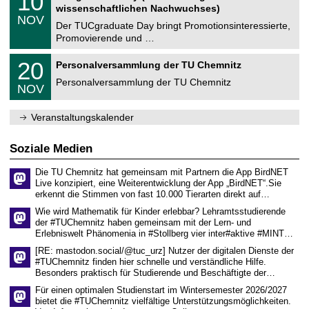
10
t
0
2
wissenschaftlichen Nachwuchses)
n
z
.
6
NOV
t
1
Der TUCgraduate Day bringt Promotionsinteressierte,
r
1
Promovierende und …
u
.
m
2
T
f
2
20
Personalversammlung der TU Chemnitz
0
U
ü
0
2
C
r
Personalversammlung der TU Chemnitz
.
6
NOV
h
d
1
e
e
1
m
n
.
Veranstaltungskalender
n
w
2
i
i
0
t
s
2
Soziale Medien
z
s
6
e
Die TU Chemnitz hat gemeinsam mit Partnern die App BirdNET
n
Live konzipiert, eine Weiterentwicklung der App „BirdNET“.Sie
s
erkennt die Stimmen von fast 10.000 Tierarten direkt auf…
c
h
Wie wird Mathematik für Kinder erlebbar? Lehramtsstudierende
a
der #TUChemnitz haben gemeinsam mit der Lern- und
f
Erlebniswelt Phänomenia in #Stollberg vier inter#aktive #MINT…
t
l
[RE: mastodon.social/@tuc_urz] Nutzer der digitalen Dienste der
i
#TUChemnitz finden hier schnelle und verständliche Hilfe.
c
Besonders praktisch für Studierende und Beschäftigte der…
h
e
Für einen optimalen Studienstart im Wintersemester 2026/2027
n
bietet die #TUChemnitz vielfältige Unterstützungsmöglichkeiten.