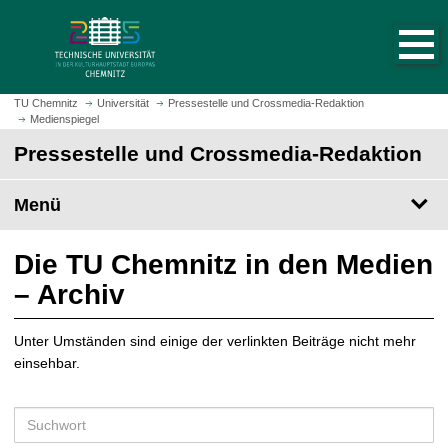
S
S
t
p
a
r
r
i
t
n
TU Chemnitz
Universität
Pressestelle und Crossmedia-Redaktion
s
Medienspiegel
g
e
e
Pressestelle und Crossmedia-Redaktion
i
z
t
u
Menü
e
m
a
H
u
a
Die TU Chemnitz in den Medien
f
u
– Archiv
r
p
u
t
f
Unter Umständen sind einige der verlinkten Beiträge nicht mehr
i
e
einsehbar.
n
n
h
a
S
l
u