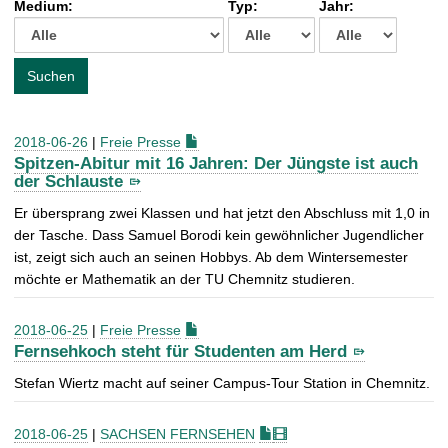
Medium:
Typ:
Jahr:
t
c
h
e
Suchen
n
a
c
2018-06-26
|
Freie Presse
h
Spitzen-Abitur mit 16 Jahren: Der Jüngste ist auch
:
der Schlauste
Er übersprang zwei Klassen und hat jetzt den Abschluss mit 1,0 in
der Tasche. Dass Samuel Borodi kein gewöhnlicher Jugendlicher
ist, zeigt sich auch an seinen Hobbys. Ab dem Wintersemester
möchte er Mathematik an der TU Chemnitz studieren.
2018-06-25
|
Freie Presse
Fernsehkoch steht für Studenten am Herd
Stefan Wiertz macht auf seiner Campus-Tour Station in Chemnitz.
2018-06-25
|
SACHSEN FERNSEHEN