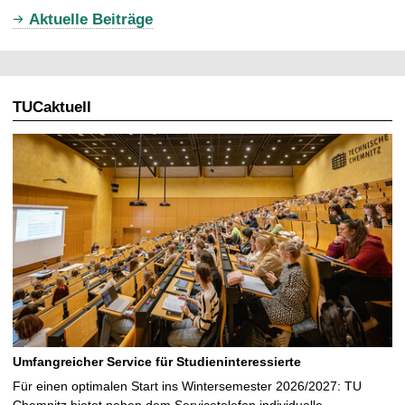
u
Aktuelle Beiträge
e
l
l
TUCaktuell
e
S
e
i
t
e
Umfangreicher Service für Studieninteressierte
Für einen optimalen Start ins Wintersemester 2026/2027: TU
Chemnitz bietet neben dem Servicetelefon individuelle