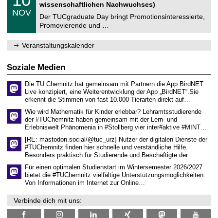
t
0
2
wissenschaftlichen Nachwuchses)
n
z
.
6
NOV
t
1
Der TUCgraduate Day bringt Promotionsinteressierte,
r
1
Promovierende und …
u
.
m
2
f
0
Veranstaltungskalender
ü
2
r
6
d
Soziale Medien
e
n
Die TU Chemnitz hat gemeinsam mit Partnern die App BirdNET
w
Live konzipiert, eine Weiterentwicklung der App „BirdNET“.Sie
i
erkennt die Stimmen von fast 10.000 Tierarten direkt auf…
s
s
Wie wird Mathematik für Kinder erlebbar? Lehramtsstudierende
e
der #TUChemnitz haben gemeinsam mit der Lern- und
n
Erlebniswelt Phänomenia in #Stollberg vier inter#aktive #MINT…
s
c
[RE: mastodon.social/@tuc_urz] Nutzer der digitalen Dienste der
h
#TUChemnitz finden hier schnelle und verständliche Hilfe.
a
Besonders praktisch für Studierende und Beschäftigte der…
f
t
Für einen optimalen Studienstart im Wintersemester 2026/2027
l
bietet die #TUChemnitz vielfältige Unterstützungsmöglichkeiten.
i
Von Informationen im Internet zur Online…
c
h
Verbinde dich mit uns:
e
n
N