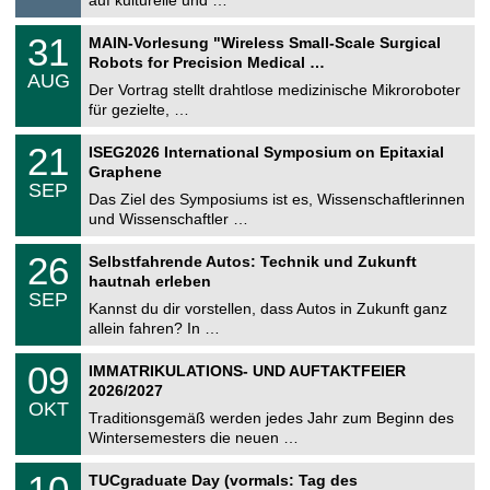
auf kulturelle und …
i
.
g
2
T
e
3
31
MAIN-Vorlesung "Wireless Small-Scale Surgical
0
U
1
2
Robots for Precision Medical …
C
.
6
AUG
h
0
Der Vortrag stellt drahtlose medizinische Mikroroboter
e
8
für gezielte, …
m
.
n
2
T
i
2
21
ISEG2026 International Symposium on Epitaxial
0
U
t
1
2
Graphene
C
z
.
6
SEP
h
0
Das Ziel des Symposiums ist es, Wissenschaftlerinnen
e
9
und Wissenschaftler …
m
.
n
2
T
i
2
26
Selbstfahrende Autos: Technik und Zukunft
0
U
t
6
2
hautnah erleben
C
z
.
6
SEP
h
0
Kannst du dir vorstellen, dass Autos in Zukunft ganz
e
9
allein fahren? In …
m
.
n
2
T
i
0
09
IMMATRIKULATIONS- UND AUFTAKTFEIER
0
U
t
9
2
2026/2027
C
z
.
6
OKT
h
1
Traditionsgemäß werden jedes Jahr zum Beginn des
e
0
Wintersemesters die neuen …
m
.
n
2
Z
i
1
10
TUCgraduate Day (vormals: Tag des
0
e