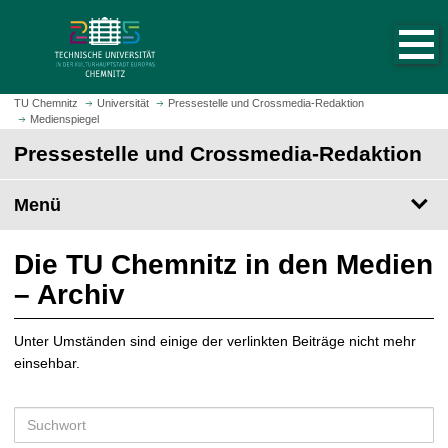
S
S
t
p
a
r
r
i
t
n
TU Chemnitz
Universität
Pressestelle und Crossmedia-Redaktion
s
Medienspiegel
g
e
e
Pressestelle und Crossmedia-Redaktion
i
z
t
u
Menü
e
m
a
H
u
a
Die TU Chemnitz in den Medien
f
u
– Archiv
r
p
u
t
f
Unter Umständen sind einige der verlinkten Beiträge nicht mehr
i
e
einsehbar.
n
n
h
a
S
l
u