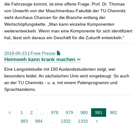
die Fahrzeuge kommt, ist eine offene Frage. Prof. Dr. Thomas
von Unwerth von der Maschinenbau-Fakultät der TU Chemnitz
sieht durchaus Chancen für die Branche entlang der
Wertschöpfungskette. „Man kann einzelne Komponenten
weiterentwickeln. Wenn man eine Komponente für sich identifiziert
hat, lässt sich daraus ein Geschäft für die Zukunft entwickeln.“
2018-06-23
|
Freie Presse
Heimweh kann krank machen
Eine Langzeitstudie mit 150 Auslandsstudenten zeigt, wer
besonders leidet. An sächsischen Unis wird vorgebeugt. So auch
an der TU Chemnitz - u. a. mit einem Patenprogramm und
Sprachtandems.
1
2
...
978
979
980
981
982
A
983
984
...
1332
1333
k
t