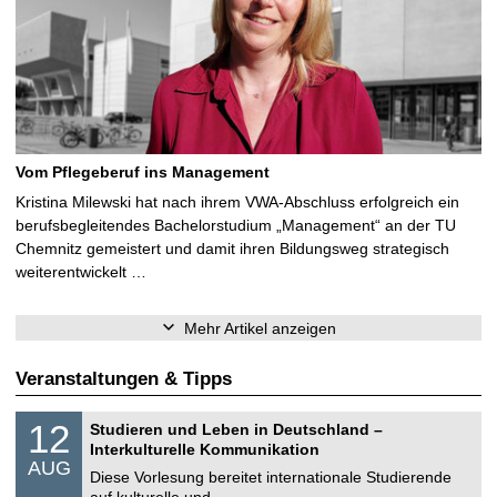
Vom Pflegeberuf ins Management
Kristina Milewski hat nach ihrem VWA-Abschluss erfolgreich ein
berufsbegleitendes Bachelorstudium „Management“ an der TU
Chemnitz gemeistert und damit ihren Bildungsweg strategisch
weiterentwickelt …
Mehr Artikel anzeigen
Veranstaltungen & Tipps
S
1
12
Studieren und Leben in Deutschland –
o
2
Interkulturelle Kommunikation
n
.
AUG
s
0
Diese Vorlesung bereitet internationale Studierende
t
8