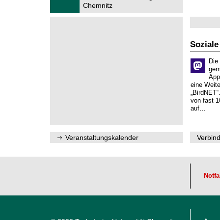
1
Chemnitz
i
m
.
s
n
2
s
i
0
e
t
2
n
z
6
s
Soziale
c
h
Die
a
gem
f
App
t
eine Weit
l
„BirdNET“
i
von fast 1
c
auf…
h
e
n
N
Veranstaltungskalender
Verbind
a
c
h
w
u
c
Notfa
h
s