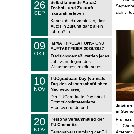
6
2
26
Selbstfahrende Autos:
U
6
Septembe
Technik und Zukunft
C
.
SEP
sich virt
h
hautnah erleben
0
e
…
9
Kannst du dir vorstellen, dass
m
.
Autos in Zukunft ganz allein
n
2
i
fahren? In …
0
t
2
z
T
6
0
09
IMMATRIKULATIONS- UND
U
9
AUFTAKTFEIER 2026/2027
C
.
OKT
h
1
Traditionsgemäß werden jedes
e
0
Jahr zum Beginn des
m
.
Wintersemesters die neuen …
n
2
i
0
Z
t
1
10
2
TUCgraduate Day (vormals:
e
z
0
6
Tag des wissenschaftlichen
n
.
NOV
t
Nachwuchses)
1
r
1
Der TUCgraduate Day bringt
u
.
Promotionsinteressierte,
m
2
Jetzt on
f
Promovierende und …
0
ü
in Sachs
2
r
T
6
2
20
Personalversammlung der
Professu
d
U
0
TU Chemnitz
e
C
TU Chemni
.
NOV
n
h
1
Personalversammlung der TU
Alternati
w
e