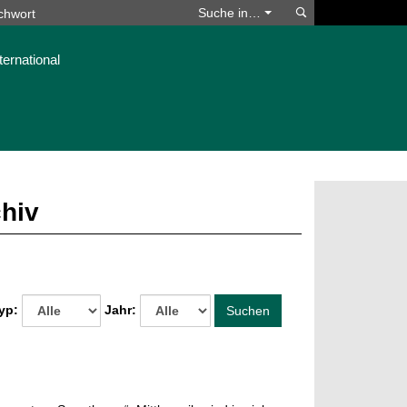
Suchen
Suche in…
ternational
chiv
yp:
Jahr:
Suchen