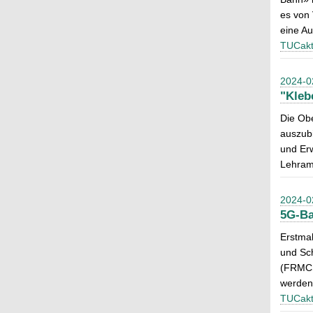
es von 
eine Au
TUCakt
2024-0
"Kleb
Die Obe
auszubi
und Erw
Lehramt
2024-0
5G-Ba
Erstmal
und Sc
(FRMCS
werden
TUCakt