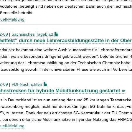
Vodafone, beteiligt sind neben der Deutschen Bahn auch die Technisch
ßenstelle betreibt.
uell-Meldung
2-09
|
Sächsisches Tageblatt
eeffekt" durch neue Lehrerausbildungsstätte in der Ober
rlausitz bekommt eine weitere Ausbildungsstätte für Lehrerreferendare. 
lden, wo sie besonders dringend gebraucht werden", betonte Grünen-Pol
eiterung der Lehramtsausbildung an der Technischen Chemnitz habe g
sausbildung sowohl in der universitären Phase wie auch im Vorbereitun
2-09
|
VDI-Nachrichten
hnstrecken für hybride Mobilfunknutzung gestartet
s in Deutschland ist es nun entlang der rund 25 km langen Teststrec
hwarzenberg möglich, nicht nur den zukünftigen 5G-Bahnfunk, das „F
), zu testen. Dank der neu errichteten 5G-Netzstruktur der TU Chemn
, bei denen öffentliche Mobilfunknetze in hybrider Nutzung das FRMC
uell-Meldung