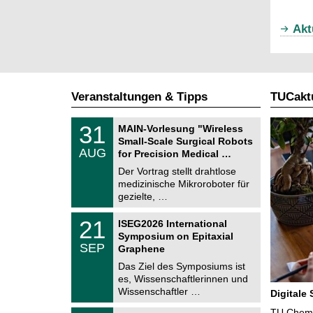
Akt
Veranstaltungen & Tipps
TUCaktu
T
3
31
MAIN-Vorlesung "Wireless
U
1
Small-Scale Surgical Robots
C
.
AUG
h
for Precision Medical …
0
e
8
Der Vortrag stellt drahtlose
m
.
medizinische Mikroroboter für
n
2
i
gezielte, …
0
t
2
z
T
6
2
21
ISEG2026 International
U
1
Symposium on Epitaxial
C
.
SEP
h
Graphene
0
e
9
Das Ziel des Symposiums ist
m
.
es, Wissenschaftlerinnen und
n
2
i
Wissenschaftler …
Digitale
0
t
2
z
T
TU Chemni