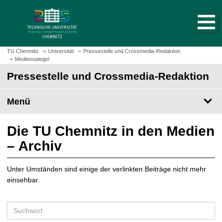
S
S
t
p
a
r
r
i
t
n
TU Chemnitz
Universität
Pressestelle und Crossmedia-Redaktion
s
Medienspiegel
g
e
e
Pressestelle und Crossmedia-Redaktion
i
z
t
u
Menü
e
m
a
H
u
a
Die TU Chemnitz in den Medien
f
u
– Archiv
r
p
u
t
f
Unter Umständen sind einige der verlinkten Beiträge nicht mehr
i
e
einsehbar.
n
n
h
a
S
l
u