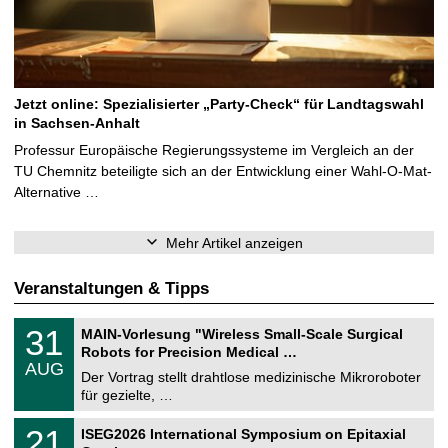
Jetzt online: Spezialisierter „Party-Check“ für Landtagswahl
in Sachsen-Anhalt
Professur Europäische Regierungssysteme im Vergleich an der
TU Chemnitz beteiligte sich an der Entwicklung einer Wahl-O-Mat-
Alternative …
Mehr Artikel anzeigen
Veranstaltungen & Tipps
T
3
31
MAIN-Vorlesung "Wireless Small-Scale Surgical
U
1
Robots for Precision Medical …
C
.
AUG
h
0
Der Vortrag stellt drahtlose medizinische Mikroroboter
e
8
für gezielte, …
m
.
n
2
T
i
2
21
ISEG2026 International Symposium on Epitaxial
0
U
t
1