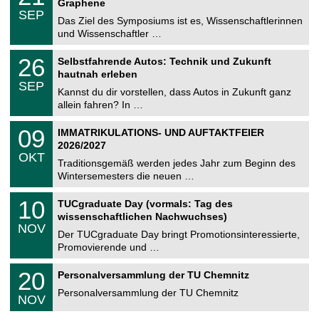
2
Graphene
C
z
.
6
SEP
h
0
Das Ziel des Symposiums ist es, Wissenschaftlerinnen
e
9
und Wissenschaftler …
m
.
n
2
T
i
2
26
Selbstfahrende Autos: Technik und Zukunft
0
U
t
6
2
hautnah erleben
C
z
.
6
SEP
h
0
Kannst du dir vorstellen, dass Autos in Zukunft ganz
e
9
allein fahren? In …
m
.
n
2
T
i
0
09
IMMATRIKULATIONS- UND AUFTAKTFEIER
0
U
t
9
2
2026/2027
C
z
.
6
OKT
h
1
Traditionsgemäß werden jedes Jahr zum Beginn des
e
0
Wintersemesters die neuen …
m
.
n
2
Z
i
1
10
TUCgraduate Day (vormals: Tag des
0
e
t
0
2
wissenschaftlichen Nachwuchses)
n
z
.
6
NOV
t
1
Der TUCgraduate Day bringt Promotionsinteressierte,
r
1
Promovierende und …
u
.
m
2
T
f
2
20
Personalversammlung der TU Chemnitz
0
U
ü
0
2
C
r
Personalversammlung der TU Chemnitz
.
6
NOV
h
d
1
e
e
1