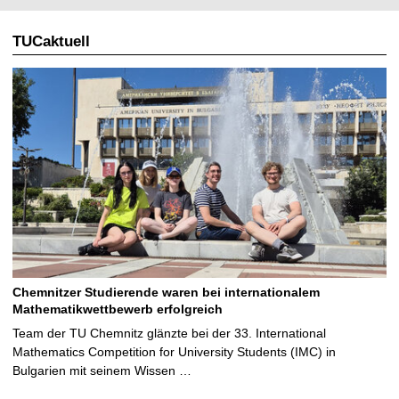
l
TUCaktuell
e
S
e
i
t
e
Chemnitzer Studierende waren bei internationalem
Mathematikwettbewerb erfolgreich
Team der TU Chemnitz glänzte bei der 33. International
Mathematics Competition for University Students (IMC) in
Bulgarien mit seinem Wissen …