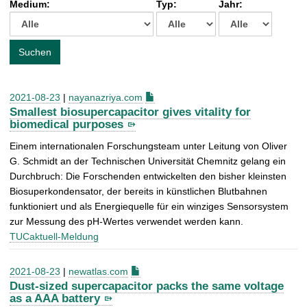
Medium:
Typ:
Jahr:
t
c
h
e
Suchen
n
a
c
2021-08-23
|
nayanazriya.com
h
Smallest biosupercapacitor gives vitality for
:
biomedical purposes
Einem inter­nationalen Forschungsteam unter Leitung von Oliver
G. Schmidt an der Technischen Universität Chemnitz gelang ein
Durchbruch: Die Forschenden entwickelten den bisher kleinsten
Biosuper­kondensator, der bereits in künst­lichen Blutbahnen
funktioniert und als Energiequelle für ein winziges Sensor­system
zur Messung des pH-Wertes verwendet werden kann.
TUCaktuell-Meldung
2021-08-23
|
newatlas.com
Dust-sized supercapacitor packs the same voltage
as a AAA battery