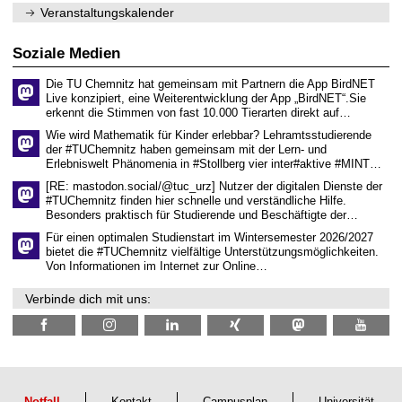
m
n
.
Veranstaltungskalender
n
w
2
i
i
0
t
s
2
Soziale Medien
z
s
6
e
Die TU Chemnitz hat gemeinsam mit Partnern die App BirdNET
n
Live konzipiert, eine Weiterentwicklung der App „BirdNET“.Sie
s
erkennt die Stimmen von fast 10.000 Tierarten direkt auf…
c
h
Wie wird Mathematik für Kinder erlebbar? Lehramtsstudierende
a
der #TUChemnitz haben gemeinsam mit der Lern- und
f
Erlebniswelt Phänomenia in #Stollberg vier inter#aktive #MINT…
t
l
[RE: mastodon.social/@tuc_urz] Nutzer der digitalen Dienste der
i
#TUChemnitz finden hier schnelle und verständliche Hilfe.
c
Besonders praktisch für Studierende und Beschäftigte der…
h
e
Für einen optimalen Studienstart im Wintersemester 2026/2027
n
bietet die #TUChemnitz vielfältige Unterstützungsmöglichkeiten.
N
Von Informationen im Internet zur Online…
a
c
Verbinde dich mit uns:
h
w
u
c
h
s
Notfall
Kontakt
Campusplan
Universität