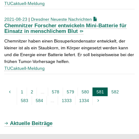
TUCaktuell-Meldung
2021-08-23
|
Dresdner Neueste Nachrichten
Chemnitzer Forscher entwickeln Mini-Batterie für
Einsatz in menschlichem Blut
Chemnitzer haben einen Biosuperkondensator entwickelt, der
kleiner ist als ein Staubkorn, im Körper eingesetzt werden kann
und die Energie einer Batterie liefert. Er soll beispielsweise bei der
frühen Tumor-Vorhersage helfen.
TUCaktuell-Meldung
1
2
...
578
579
580
581
582
A
583
584
...
1333
1334
k
t
u
Aktuelle Beiträge
e
l