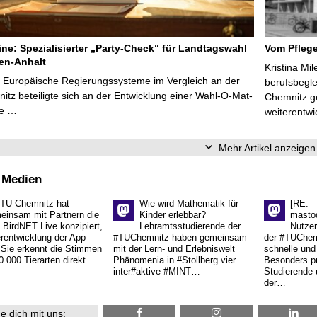
line: Spezialisierter „Party-Check“ für Landtagswahl
Vom Pfleg
en-Anhalt
Kristina Mi
r Europäische Regierungssysteme im Vergleich an der
berufsbegl
tz beteiligte sich an der Entwicklung einer Wahl-O-Mat-
Chemnitz ge
ve …
weiterentwi
Mehr Artikel anzeigen
 Medien
 TU Chemnitz hat
Wie wird Mathematik für
[RE:
einsam mit Partnern die
Kinder erlebbar?
masto
 BirdNET Live konzipiert,
Lehramtsstudierende der
Nutzer
erentwicklung der App
#TUChemnitz haben gemeinsam
der #TUChemn
.Sie erkennt die Stimmen
mit der Lern- und Erlebniswelt
schnelle und 
0.000 Tierarten direkt
Phänomenia in #Stollberg vier
Besonders pr
inter#aktive #MINT…
Studierende 
der…
e dich mit uns: