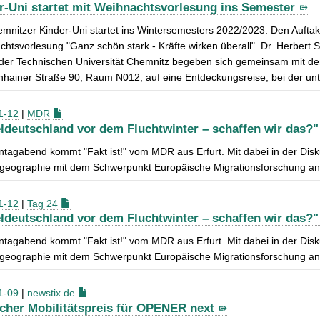
r-Uni startet mit Weihnachtsvorlesung ins Semester
mnitzer Kinder-Uni startet ins Wintersemesters 2022/2023. Den Aufta
htsvorlesung "Ganz schön stark - Kräfte wirken überall". Dr. Herbert S
 der Technischen Universität Chemnitz begeben sich gemeinsam mit d
hainer Straße 90, Raum N012, auf eine Entdeckungsreise, bei der unt
1-12
|
MDR
eldeutschland vor dem Fluchtwinter – schaffen wir das?"
agabend kommt "Fakt ist!" vom MDR aus Erfurt. Mit dabei in der Diskuss
eographie mit dem Schwerpunkt Europäische Migrationsforschung an
1-12
|
Tag 24
eldeutschland vor dem Fluchtwinter – schaffen wir das?"
agabend kommt "Fakt ist!" vom MDR aus Erfurt. Mit dabei in der Diskuss
eographie mit dem Schwerpunkt Europäische Migrationsforschung an
1-09
|
newstix.de
cher Mobilitätspreis für OPENER next