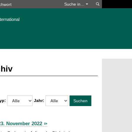
Suchen
Suche in…
ternational
chiv
yp:
Jahr:
Suchen
23. November 2022