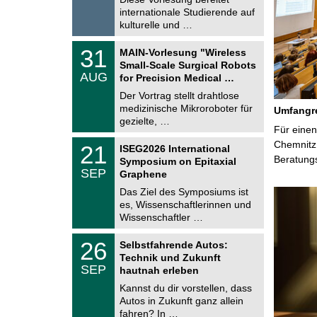
2
e
internationale Studierende auf
0
kulturelle und …
2
6
T
3
31
MAIN-Vorlesung "Wireless
U
1
Small-Scale Surgical Robots
C
.
AUG
h
for Precision Medical …
0
e
8
Der Vortrag stellt drahtlose
m
.
medizinische Mikroroboter für
n
Umfangre
2
i
gezielte, …
0
Für einen
t
2
z
T
Chemnitz 
6
2
21
ISEG2026 International
U
1
Beratung
Symposium on Epitaxial
C
.
SEP
h
Graphene
0
e
9
Das Ziel des Symposiums ist
m
.
es, Wissenschaftlerinnen und
n
2
i
Wissenschaftler …
0
t
2
z
T
6
2
26
Selbstfahrende Autos:
U
6
Technik und Zukunft
C
.
SEP
h
hautnah erleben
0
e
9
Kannst du dir vorstellen, dass
m
.
Autos in Zukunft ganz allein
n
2
i
fahren? In …
0