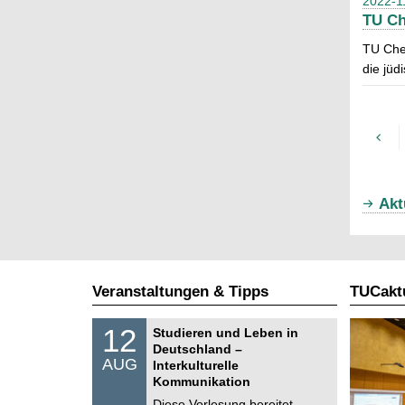
2022-1
TU Ch
TU Che
die jüd
Akt
Veranstaltungen & Tipps
TUCaktu
S
1
12
Studieren und Leben in
o
2
Deutschland –
n
.
AUG
s
Interkulturelle
0
t
Kommunikation
8
i
.
Diese Vorlesung bereitet
g