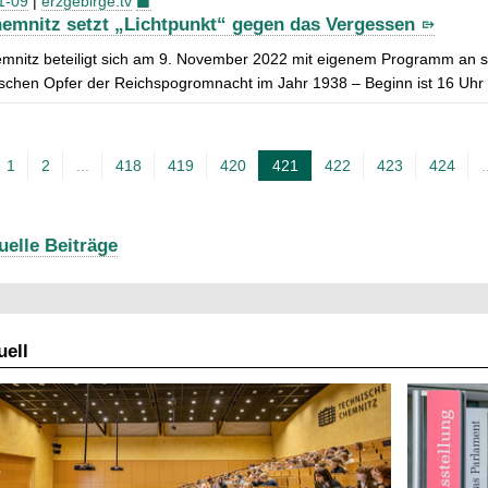
1-09
|
erzgebirge.tv
emnitz setzt „Lichtpunkt“ gegen das Vergessen
mnitz beteiligt sich am 9. November 2022 mit eigenem Programm an s
ischen Opfer der Reichspogromnacht im Jahr 1938 – Beginn ist 16 Uhr
1
2
...
418
419
420
421
422
423
424
.
A
k
t
uelle Beiträge
u
e
l
ell
l
e
S
e
i