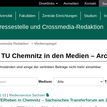
Direktlinks
Anmelden
Kontakt
iversität
Fakultäten
Zentrale Einrichtungen
Studium
In
ressestelle und Crossmedia-Redaktion
ossmedia-Redaktion
Medienspiegel
 TU Chemnitz in den Medien – Ar
mständen sind einige der verlinkten Beiträge nicht mehr einsehbar.
Medium:
T
1-15
|
Medienservice Sachsen
fERleben in Chemnitz – Sächsisches Transferforum am 