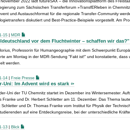
November 2022 lädt futureSAX – die Innovationsplattform des Freista
regierung zum Sächsischen Transferforum »TransfERleben in Chemnitz«
event und Austauschformat für die regionale Transfer-Community werd
ogietransfers diskutiert und Best-Practice-Beispiele vorgestellt. Am Pr
1-15
|
MDR
eldeutschland vor dem Fluchtwinter – schaffen wir das?"
Glorius, Professorin für Humangeographie mit dem Schwerpunkt Europ
erte am Montag in der MDR-Sendung "Fakt ist!" und konstatierte, dass 
elt werden.
1-14
|
Freie Presse
r-Uni: Im Advent wird es stark
der-Uni der TU Chemnitz startet im Dezember ins Wintersemester. Aufta
Franke und Dr. Herbert Schletter am 11. Dezember. Das Thema lautet: 
 Schletter und Dr. Thomas Franke vom Institut für Physik der Technis
tudierenden auf eine Entdeckungsreise, bei der unterschiedliche Kräf
1-13
|
Blick