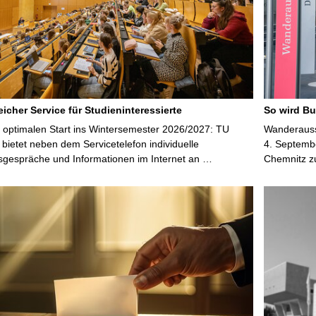
t
e
icher Service für Studieninteressierte
So wird Bu
 optimalen Start ins Wintersemester 2026/2027: TU
Wanderausst
bietet neben dem Servicetelefon individuelle
4. Septembe
sgespräche und Informationen im Internet an …
Chemnitz z