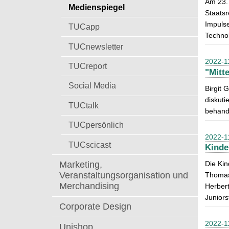
Am 23. 
t
Medienspiegel
a
Staats
c
Impuls
TUCapp
h
Technol
:
TUCnewsletter
2022-1
TUCreport
"Mitt
Social Media
Birgit 
diskuti
TUCtalk
behand
TUCpersönlich
2022-1
TUCscicast
Kinde
Marketing,
Die Kin
Veranstaltungsorganisation und
Thomas 
Merchandising
Herbert
Juniors
Corporate Design
2022-1
Unishop