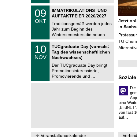
t
2
z
T
6
0
09
IMMATRIKULATIONS- UND
U
9
AUFTAKTFEIER 2026/2027
C
.
OKT
Jetzt on
h
1
Traditionsgemäß werden jedes
e
in Sachs
0
Jahr zum Beginn des
m
.
Wintersemesters die neuen …
n
Professu
2
i
TU Chemni
0
Z
t
1
10
2
TUCgraduate Day (vormals:
Alternati
e
z
0
6
Tag des wissenschaftlichen
n
.
NOV
t
Nachwuchses)
1
r
1
Der TUCgraduate Day bringt
u
.
Promotionsinteressierte,
m
2
f
Promovierende und …
Soziale
0
ü
2
r
6
Die
d
gem
e
App
n
w
eine Weit
i
„BirdNET“
s
von fast 1
s
auf…
e
n
s
c
Veranstaltungskalender
Verbind