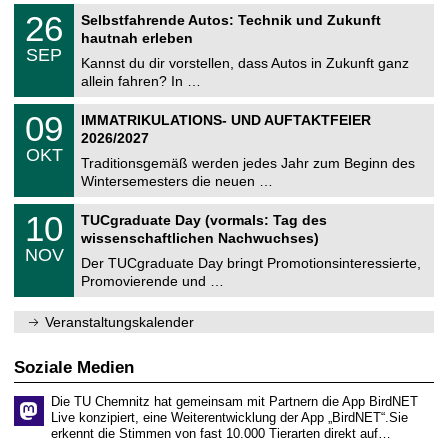
n
2
T
i
2
26
Selbstfahrende Autos: Technik und Zukunft
0
U
t
6
2
hautnah erleben
C
z
.
6
SEP
h
0
Kannst du dir vorstellen, dass Autos in Zukunft ganz
e
9
allein fahren? In …
m
.
n
2
T
i
0
09
IMMATRIKULATIONS- UND AUFTAKTFEIER
0
U
t
9
2
2026/2027
C
z
.
6
OKT
h
1
Traditionsgemäß werden jedes Jahr zum Beginn des
e
0
Wintersemesters die neuen …
m
.
n
2
Z
i
1
10
TUCgraduate Day (vormals: Tag des
0
e
t
0
2
wissenschaftlichen Nachwuchses)
n
z
.
6
NOV
t
1
Der TUCgraduate Day bringt Promotionsinteressierte,
r
1
Promovierende und …
u
.
m
2
f
0
Veranstaltungskalender
ü
2
r
6
d
Soziale Medien
e
n
Die TU Chemnitz hat gemeinsam mit Partnern die App BirdNET
w
Live konzipiert, eine Weiterentwicklung der App „BirdNET“.Sie
i
erkennt die Stimmen von fast 10.000 Tierarten direkt auf…
s