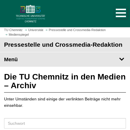
S
S
t
p
a
r
r
i
t
n
TU Chemnitz
Universität
Pressestelle und Crossmedia-Redaktion
s
Medienspiegel
g
e
e
Pressestelle und Crossmedia-Redaktion
i
z
t
u
Menü
e
m
a
H
u
a
Die TU Chemnitz in den Medien
f
u
– Archiv
r
p
u
t
f
Unter Umständen sind einige der verlinkten Beiträge nicht mehr
i
e
einsehbar.
n
n
h
a
S
l
u