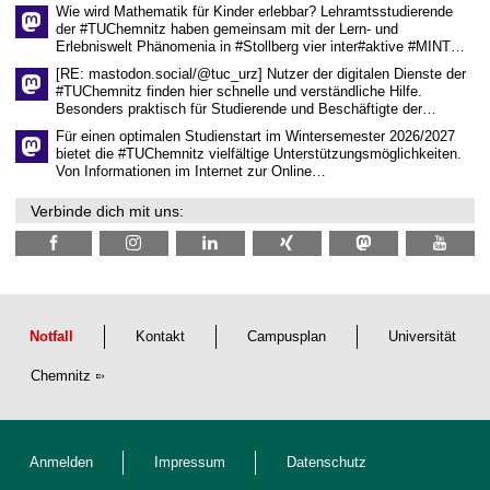
s
Wie wird Mathematik für Kinder erlebbar? Lehramtsstudierende
e
der #TUChemnitz haben gemeinsam mit der Lern- und
n
Erlebniswelt Phänomenia in #Stollberg vier inter#aktive #MINT…
s
c
[RE: mastodon.social/@tuc_urz] Nutzer der digitalen Dienste der
h
#TUChemnitz finden hier schnelle und verständliche Hilfe.
a
Besonders praktisch für Studierende und Beschäftigte der…
f
t
Für einen optimalen Studienstart im Wintersemester 2026/2027
l
bietet die #TUChemnitz vielfältige Unterstützungsmöglichkeiten.
i
Von Informationen im Internet zur Online…
c
h
Verbinde dich mit uns:
e
n
N
a
c
h
w
u
Notfall
Kontakt
Campusplan
Universität
c
h
Chemnitz
s
Anmelden
Impressum
Datenschutz