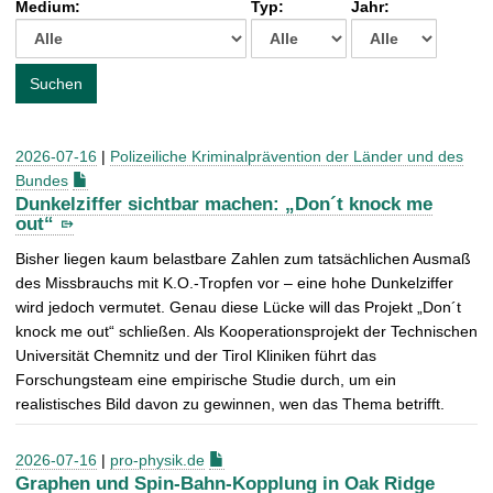
Medium:
Typ:
Jahr:
t
c
h
e
Suchen
n
a
c
2026-07-16
|
Polizeiliche Kriminalprävention der Länder und des
h
Bundes
:
Dunkelziffer sichtbar machen: „Don´t knock me
out“
Bisher liegen kaum belastbare Zahlen zum tatsächlichen Ausmaß
des Missbrauchs mit K.O.-Tropfen vor – eine hohe Dunkelziffer
wird jedoch vermutet. Genau diese Lücke will das Projekt „Don´t
knock me out“ schließen. Als Kooperationsprojekt der Technischen
Universität Chemnitz und der Tirol Kliniken führt das
Forschungsteam eine empirische Studie durch, um ein
realistisches Bild davon zu gewinnen, wen das Thema betrifft.
2026-07-16
|
pro-physik.de
Graphen und Spin-Bahn-Kopplung in Oak Ridge