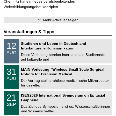
Chemnitz hat ein neues berufsbegleitendes
Weiterbildungsangebot konzipiert …
Mehr Artikel anzeigen
Veranstaltungen & Tipps
S
1
12
Studieren und Leben in Deutschland –
o
2
Interkulturelle Kommunikation
n
.
AUG
s
0
Diese Vorlesung bereitet internationale Studierende
t
8
auf kulturelle und …
i
.
g
2
T
e
3
31
MAIN-Vorlesung "Wireless Small-Scale Surgical
0
U
1
2
Robots for Precision Medical …
C
.
6
AUG
h
0
Der Vortrag stellt drahtlose medizinische Mikroroboter
e
8
für gezielte, …
m
.
n
2
T
i
2
21
ISEG2026 International Symposium on Epitaxial
0
U
t
1
2
Graphene
C
z
.
6
SEP
h
0
Das Ziel des Symposiums ist es, Wissenschaftlerinnen
e
9
und Wissenschaftler …
m
.