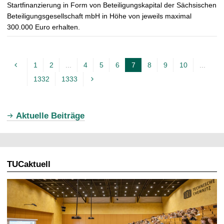
Startfinanzierung in Form von Beteiligungskapital der Sächsischen
Beteiligungsgesellschaft mbH in Höhe von jeweils maximal
300.000 Euro erhalten.
1
2
...
4
5
6
7
8
9
10
...
A
1332
1333
k
t
u
Aktuelle Beiträge
e
l
l
TUCaktuell
e
S
e
i
t