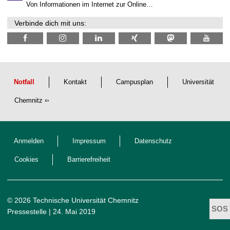
N
Von Informationen im Internet zur Online…
a
c
Verbinde dich mit uns:
h
w
u
c
h
s
Notfall
Kontakt
Campusplan
Universität
Chemnitz
Anmelden
Impressum
Datenschutz
Cookies
Barrierefreiheit
© 2026 Technische Universität Chemnitz
Pressestelle
| 24. Mai 2019