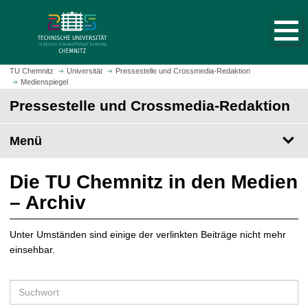
S
S
t
p
a
r
r
i
t
n
TU Chemnitz
Universität
Pressestelle und Crossmedia-Redaktion
s
Medienspiegel
g
e
e
Pressestelle und Crossmedia-Redaktion
i
z
t
u
Menü
e
m
a
H
u
a
Die TU Chemnitz in den Medien
f
u
– Archiv
r
p
u
t
f
Unter Umständen sind einige der verlinkten Beiträge nicht mehr
i
e
einsehbar.
n
n
h
a
S
l
u