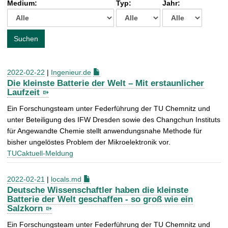
Medium:
Typ:
Jahr:
t
c
h
e
Suchen
n
a
c
2022-02-22
|
Ingenieur.de
h
Die kleinste Batterie der Welt – Mit erstaunlicher
:
Laufzeit
Ein Forschungsteam unter Federführung der TU Chemnitz und
unter Beteiligung des IFW Dresden sowie des Changchun Instituts
für Angewandte Chemie stellt anwendungsnahe Methode für
bisher ungelöstes Problem der Mikroelektronik vor.
TUCaktuell-Meldung
2022-02-21
|
locals.md
Deutsche Wissenschaftler haben die kleinste
Batterie der Welt geschaffen - so groß wie ein
Salzkorn
Ein Forschungsteam unter Federführung der TU Chemnitz und