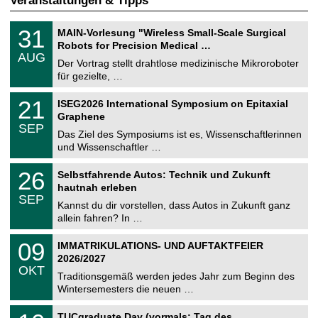
Veranstaltungen & Tipps
T
3
31
MAIN-Vorlesung "Wireless Small-Scale Surgical
U
1
Robots for Precision Medical …
C
.
AUG
h
0
Der Vortrag stellt drahtlose medizinische Mikroroboter
e
8
für gezielte, …
m
.
n
2
T
i
2
21
ISEG2026 International Symposium on Epitaxial
0
U
t
1
2
Graphene
C
z
.
6
SEP
h
0
Das Ziel des Symposiums ist es, Wissenschaftlerinnen
e
9
und Wissenschaftler …
m
.
n
2
T
i
2
26
Selbstfahrende Autos: Technik und Zukunft
0
U
t
6
2
hautnah erleben
C
z
.
6
SEP
h
0
Kannst du dir vorstellen, dass Autos in Zukunft ganz
e
9
allein fahren? In …
m
.
n
2
T
i
0
09
IMMATRIKULATIONS- UND AUFTAKTFEIER
0
U
t
9
2
2026/2027
C
z
.
6
OKT
h
1
Traditionsgemäß werden jedes Jahr zum Beginn des
e
0
Wintersemesters die neuen …
m
.
n
2
Z
i
1
TUCgraduate Day (vormals: Tag des