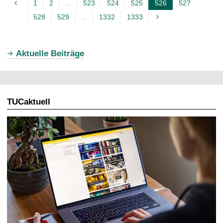
1
2
...
523
524
525
526
527
A
528
529
...
1332
1333
k
t
u
Aktuelle Beiträge
e
l
l
TUCaktuell
e
S
e
i
t
e