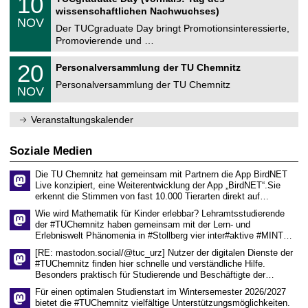
10
0
e
t
0
2
wissenschaftlichen Nachwuchses)
n
z
.
6
NOV
t
1
Der TUCgraduate Day bringt Promotionsinteressierte,
r
1
Promovierende und …
u
.
m
2
T
f
2
20
Personalversammlung der TU Chemnitz
0
U
ü
0
2
C
r
Personalversammlung der TU Chemnitz
.
6
NOV
h
d
1
e
e
1
m
n
.
Veranstaltungskalender
n
w
2
i
i
0
t
s
2
Soziale Medien
z
s
6
e
Die TU Chemnitz hat gemeinsam mit Partnern die App BirdNET
n
Live konzipiert, eine Weiterentwicklung der App „BirdNET“.Sie
s
erkennt die Stimmen von fast 10.000 Tierarten direkt auf…
c
h
Wie wird Mathematik für Kinder erlebbar? Lehramtsstudierende
a
der #TUChemnitz haben gemeinsam mit der Lern- und
f
Erlebniswelt Phänomenia in #Stollberg vier inter#aktive #MINT…
t
l
[RE: mastodon.social/@tuc_urz] Nutzer der digitalen Dienste der
i
#TUChemnitz finden hier schnelle und verständliche Hilfe.
c
Besonders praktisch für Studierende und Beschäftigte der…
h
e
Für einen optimalen Studienstart im Wintersemester 2026/2027
n
bietet die #TUChemnitz vielfältige Unterstützungsmöglichkeiten.