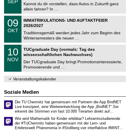
6
SEP
h
0
Kannst du dir vorstellen, dass Autos in Zukunft ganz
e
9
allein fahren? In …
m
.
n
2
T
i
0
09
IMMATRIKULATIONS- UND AUFTAKTFEIER
0
U
t
9
2
2026/2027
C
z
.
6
OKT
h
1
Traditionsgemäß werden jedes Jahr zum Beginn des
e
0
Wintersemesters die neuen …
m
.
n
2
Z
i
1
10
TUCgraduate Day (vormals: Tag des
0
e
t
0
2
wissenschaftlichen Nachwuchses)
n
z
.
6
NOV
t
1
Der TUCgraduate Day bringt Promotionsinteressierte,
r
1
Promovierende und …
u
.
m
2
f
0
Veranstaltungskalender
ü
2
r
6
d
Soziale Medien
e
n
Die TU Chemnitz hat gemeinsam mit Partnern die App BirdNET
w
Live konzipiert, eine Weiterentwicklung der App „BirdNET“.Sie
i
erkennt die Stimmen von fast 10.000 Tierarten direkt auf…
s
s
Wie wird Mathematik für Kinder erlebbar? Lehramtsstudierende
e
der #TUChemnitz haben gemeinsam mit der Lern- und
n
Erlebniswelt Phänomenia in #Stollberg vier inter#aktive #MINT…
s