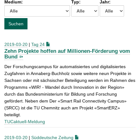
Medium:
Typ:
Jahr:
t
c
h
e
Suchen
n
a
c
2019-03-20
|
Tag 24
h
Zehn Projekte hoffen auf Millionen-Förderung vom
:
Bund
Der Forschungscampus für automatisiertes und digitalisiertes
Zugfahren in Annaberg-Buchholz sowie weitere neun Projekte in
Sachsen oder mit sächsischer Beteiligung werden im Rahmen des
Programms «WIR! - Wandel durch Innovation in der Region»
durch das Bundesministerium für Bildung und Forschung
gefördert. Neben dem Der «Smart Rail Connectivity Campus»
(SRCC) ist die TU Chemnitz auch am Projekt «SmartERZ»
beteiligt.
TUCaktuell-Meldung
2019-03-20
|
Süddeutsche Zeitung