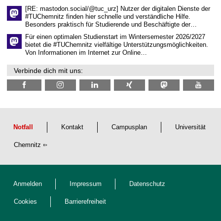
c
[RE: mastodon.social/@tuc_urz] Nutzer der digitalen Dienste der
h
#TUChemnitz finden hier schnelle und verständliche Hilfe.
a
Besonders praktisch für Studierende und Beschäftigte der…
f
t
Für einen optimalen Studienstart im Wintersemester 2026/2027
l
bietet die #TUChemnitz vielfältige Unterstützungsmöglichkeiten.
i
Von Informationen im Internet zur Online…
c
h
Verbinde dich mit uns:
e
n
N
a
c
h
w
u
Notfall
Kontakt
Campusplan
Universität
c
h
Chemnitz
s
Anmelden
Impressum
Datenschutz
Cookies
Barrierefreiheit