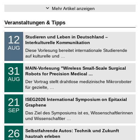
Mehr Artikel anzeigen
Veranstaltungen & Tipps
S
1
12
Studieren und Leben in Deutschland –
o
2
Interkulturelle Kommunikation
n
.
AUG
s
0
Diese Vorlesung bereitet internationale Studierende
t
8
auf kulturelle und …
i
.
g
2
T
e
3
31
MAIN-Vorlesung "Wireless Small-Scale Surgical
0
U
1
2
Robots for Precision Medical …
C
.
6
AUG
h
0
Der Vortrag stellt drahtlose medizinische Mikroroboter
e
8
für gezielte, …
m
.
n
2
T
i
2
21
ISEG2026 International Symposium on Epitaxial
0
U
t
1
2
Graphene
C
z
.
6
SEP
h
0
Das Ziel des Symposiums ist es, Wissenschaftlerinnen
e
9
und Wissenschaftler …
m
.
n
2
T
i
2
26
Selbstfahrende Autos: Technik und Zukunft
0
U
t
6
2
hautnah erleben
C
z
.