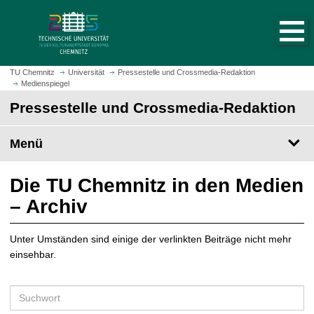
S
S
t
p
a
r
r
i
t
n
TU Chemnitz
Universität
Pressestelle und Crossmedia-Redaktion
s
Medienspiegel
g
e
e
Pressestelle und Crossmedia-Redaktion
i
z
t
u
Menü
e
m
a
H
u
a
Die TU Chemnitz in den Medien
f
u
– Archiv
r
p
u
t
f
Unter Umständen sind einige der verlinkten Beiträge nicht mehr
i
e
einsehbar.
n
n
h
a
S
l
u