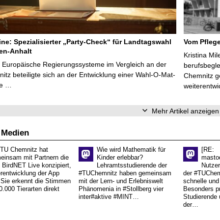
line: Spezialisierter „Party-Check“ für Landtagswahl
Vom Pfleg
en-Anhalt
Kristina Mi
r Europäische Regierungssysteme im Vergleich an der
berufsbegl
tz beteiligte sich an der Entwicklung einer Wahl-O-Mat-
Chemnitz ge
ve …
weiterentwi
Mehr Artikel anzeigen
 Medien
 TU Chemnitz hat
Wie wird Mathematik für
[RE:
einsam mit Partnern die
Kinder erlebbar?
masto
 BirdNET Live konzipiert,
Lehramtsstudierende der
Nutzer
erentwicklung der App
#TUChemnitz haben gemeinsam
der #TUChemn
.Sie erkennt die Stimmen
mit der Lern- und Erlebniswelt
schnelle und 
0.000 Tierarten direkt
Phänomenia in #Stollberg vier
Besonders pr
inter#aktive #MINT…
Studierende 
der…