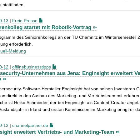
 stattfinden.
0-13
|
Freie Presse
renkolleg startet mit Robotik-Vortrag
gramm des Seniorenkollegs an der TU Chemnitz im Wintersemester 2022
ng erforderlich.
uell-Meldung
0-12
|
offlinebusinesstipps
security-Unternehmen aus Jena: Enginsight erweitert Ve
p
ersecurity-Software-Hersteller Enginsight hat von seinen Investore
von direkt in den Ausbau des Marketing- und Vertriebsteam mit erfahre
che ist Heiko Schmieder, der bei Enginsight als Content-Creator ange
uslandsjahr in Irland und ersten Kenntnissen im Marketing bringt er da
0-12
|
channelpartner.de
sight erweitert Vertriebs- und Marketing-Team