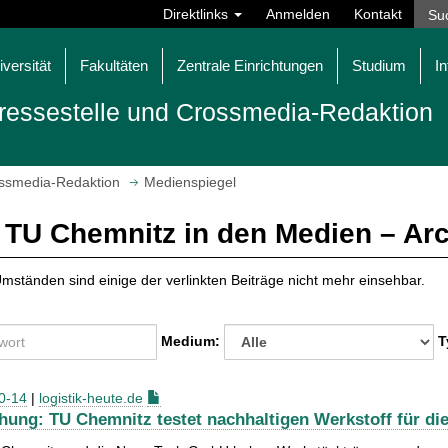
Direktlinks
Anmelden
Kontakt
iversität
Fakultäten
Zentrale Einrichtungen
Studium
In
ressestelle und Crossmedia-Redaktion
ossmedia-Redaktion
Medienspiegel
 TU Chemnitz in den Medien – Ar
mständen sind einige der verlinkten Beiträge nicht mehr einsehbar.
Medium:
T
0-14
|
logistik-heute.de
hung: TU Chemnitz testet nachhaltigen Werkstoff für die 