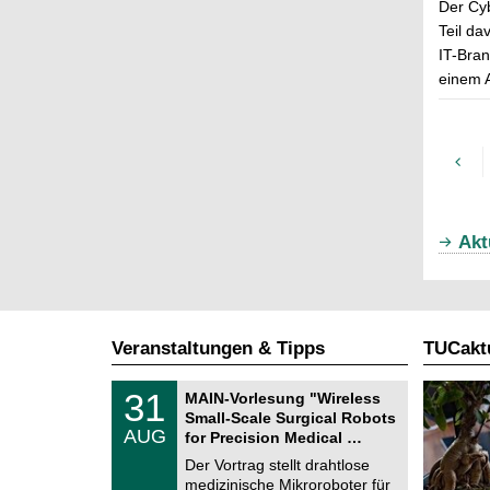
Der Cyb
Teil da
IT-Bran
einem A
Akt
Veranstaltungen & Tipps
TUCaktu
T
3
31
MAIN-Vorlesung "Wireless
U
1
Small-Scale Surgical Robots
C
.
AUG
h
for Precision Medical …
0
e
8
Der Vortrag stellt drahtlose
m
.
medizinische Mikroroboter für
n