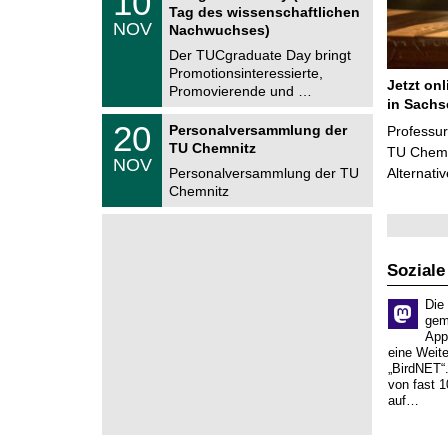
10
z
0
6
Tag des wissenschaftlichen
n
.
NOV
t
Nachwuchses)
1
r
1
Der TUCgraduate Day bringt
u
.
Promotionsinteressierte,
m
2
Jetzt on
f
Promovierende und …
0
ü
in Sachs
2
r
T
6
2
20
Personalversammlung der
Professu
d
U
0
TU Chemnitz
e
C
TU Chemni
.
NOV
n
h
1
Personalversammlung der TU
Alternati
w
e
1
Chemnitz
i
m
.
s
n
2
s
i
0
e
t
2
n
z
6
s
Soziale
c
h
Die
a
gem
f
App
t
eine Weit
l
„BirdNET“
i
von fast 1
c
auf…
h
e
n