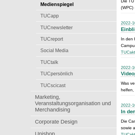
Die TU
t
Medienspiegel
a
(WPC) e
c
TUCapp
h
2022-1
:
TUCnewsletter
Einbl
TUCreport
In den 
Campus
Social Media
TUCakt
TUCtalk
2022-1
TUCpersönlich
Video
Was ver
TUCscicast
helfen,
Marketing,
Veranstaltungsorganisation und
2022-1
Merchandising
In de
Die Ca
Corporate Design
sowie a
Unishop
TUCakt