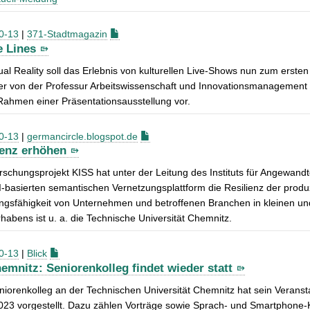
0-13
|
371-Stadtmagazin
e Lines
tual Reality soll das Erlebnis von kulturellen Live-Shows nun zum ers
r von der Professur Arbeitswissenschaft und Innovationsmanagement d
ahmen einer Präsentationsausstellung vor.
0-13
|
germancircle.blogspot.de
ienz erhöhen
schungsprojekt KISS hat unter der Leitung des Instituts für Angewandte 
I-basierten semantischen Vernetzungsplattform die Resilienz der prod
gsfähigkeit von Unternehmen und betroffenen Branchen in kleinen und 
habens ist u. a. die Technische Universität Chemnitz.
0-13
|
Blick
emnitz: Seniorenkolleg findet wieder statt
iorenkolleg an der Technischen Universität Chemnitz hat sein Veran
23 vorgestellt. Dazu zählen Vorträge sowie Sprach- und Smartphone-K