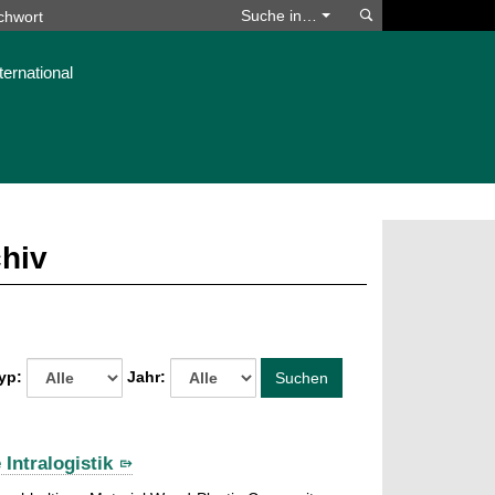
Suchen
Suche in…
ternational
chiv
yp:
Jahr:
Suchen
Intralogistik