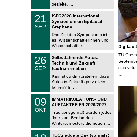
2
i
gezielte, …
0
t
2
z
T
6
2
21
ISEG2026 International
U
1
Symposium on Epitaxial
C
.
SEP
h
Graphene
0
e
9
Das Ziel des Symposiums ist
m
.
es, Wissenschaftlerinnen und
n
2
i
Wissenschaftler …
Digitale
0
t
2
z
T
TU Chemni
6
2
26
Selbstfahrende Autos:
U
6
Septembe
Technik und Zukunft
C
.
SEP
sich virt
h
hautnah erleben
0
e
…
9
Kannst du dir vorstellen, dass
m
.
Autos in Zukunft ganz allein
n
2
i
fahren? In …
0
t
2
z
T
6
0
09
IMMATRIKULATIONS- UND
U
9
AUFTAKTFEIER 2026/2027
C
.
OKT
h
1
Traditionsgemäß werden jedes
e
0
Jahr zum Beginn des
m
.
Wintersemesters die neuen …
n
2
i
0
Z
t
1
2
TUCgraduate Day (vormals:
e