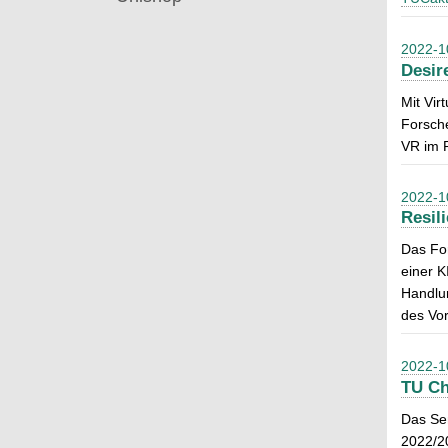
2022-1
Desir
Mit Vir
Forsche
VR im R
2022-1
Resil
Das For
einer K
Handlun
des Vor
2022-1
TU Ch
Das Sen
2022/20