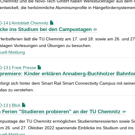
 Chemnitz und die Novo-Tech GmbH haben Werkstückträger aus dem na
ntwickelt, die herkömmliche Aluminiumprofile in Hängefördersystemen
0-14
|
Amtsblatt Chemnitz
icke ins Studium bei den Campustagen
Herbstferien lädt die TU Chemnitz am 17. und 18. sowie am 26. und 27.
tagen Vorlesungen und Übungen zu besuchen.
uell-Meldung
0-13
|
Freie Presse
premiere: Kinder erklären Annaberg-Buchholzer Bahnf
birgt sich hinter dem Smart Rail Smart Connectivity Campus mit seiner
 das zu verstehen.
0-13
|
Blick
n Ferien "Studieren probieren" an der TU Chemnitz
mpustage der TU Chemnitz ermöglichen Studieninteressierten sowie S
m 26. und 27. Oktober 2022 spannende Einblicke ins Studium und ins
uell-Meldung