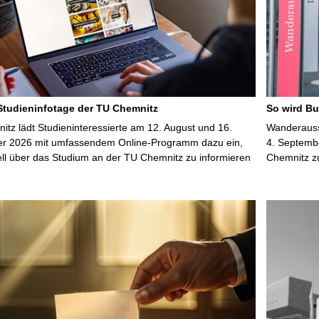
t
e
 Studieninfotage der TU Chemnitz
So wird Bu
tz lädt Studieninteressierte am 12. August und 16.
Wanderausst
r 2026 mit umfassendem Online-Programm dazu ein,
4. Septembe
uell über das Studium an der TU Chemnitz zu informieren
Chemnitz z