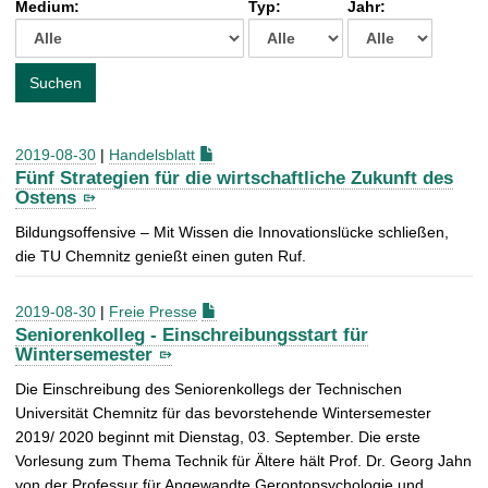
Medium:
Typ:
Jahr:
t
c
h
e
Suchen
n
a
c
2019-08-30
|
Handelsblatt
h
Fünf Strategien für die wirtschaftliche Zukunft des
:
Ostens
Bildungsoffensive – Mit Wissen die Innovationslücke schließen,
die TU Chemnitz genießt einen guten Ruf.
2019-08-30
|
Freie Presse
Seniorenkolleg - Einschreibungsstart für
Wintersemester
Die Einschreibung des Seniorenkollegs der Technischen
Universität Chemnitz für das bevorstehende Wintersemester
2019/ 2020 beginnt mit Dienstag, 03. September. Die erste
Vorlesung zum Thema Technik für Ältere hält Prof. Dr. Georg Jahn
von der Professur für Angewandte Gerontopsychologie und