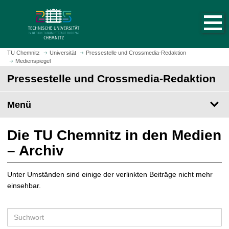
S
S
t
p
a
r
r
i
t
n
TU Chemnitz
Universität
Pressestelle und Crossmedia-Redaktion
s
Medienspiegel
g
e
e
Pressestelle und Crossmedia-Redaktion
i
z
t
u
Menü
e
m
a
H
u
a
Die TU Chemnitz in den Medien
f
u
– Archiv
r
p
u
t
f
Unter Umständen sind einige der verlinkten Beiträge nicht mehr
i
e
einsehbar.
n
n
h
a
S
l
u