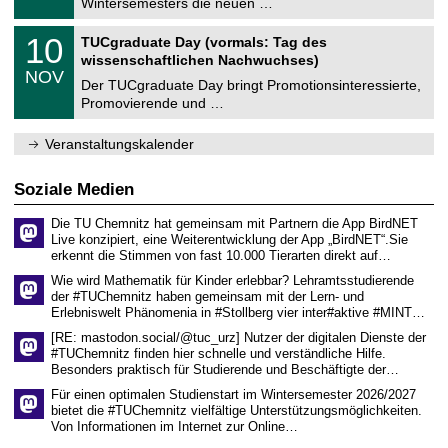
Wintersemesters die neuen …
m
.
n
2
Z
i
1
10
TUCgraduate Day (vormals: Tag des
0
e
t
0
2
wissenschaftlichen Nachwuchses)
n
z
.
6
NOV
t
1
Der TUCgraduate Day bringt Promotionsinteressierte,
r
1
Promovierende und …
u
.
m
2
f
0
Veranstaltungskalender
ü
2
r
6
d
Soziale Medien
e
n
Die TU Chemnitz hat gemeinsam mit Partnern die App BirdNET
w
Live konzipiert, eine Weiterentwicklung der App „BirdNET“.Sie
i
erkennt die Stimmen von fast 10.000 Tierarten direkt auf…
s
s
Wie wird Mathematik für Kinder erlebbar? Lehramtsstudierende
e
der #TUChemnitz haben gemeinsam mit der Lern- und
n
Erlebniswelt Phänomenia in #Stollberg vier inter#aktive #MINT…
s
c
[RE: mastodon.social/@tuc_urz] Nutzer der digitalen Dienste der
h
#TUChemnitz finden hier schnelle und verständliche Hilfe.
a
Besonders praktisch für Studierende und Beschäftigte der…
f
t
Für einen optimalen Studienstart im Wintersemester 2026/2027
l
bietet die #TUChemnitz vielfältige Unterstützungsmöglichkeiten.
i
Von Informationen im Internet zur Online…
c