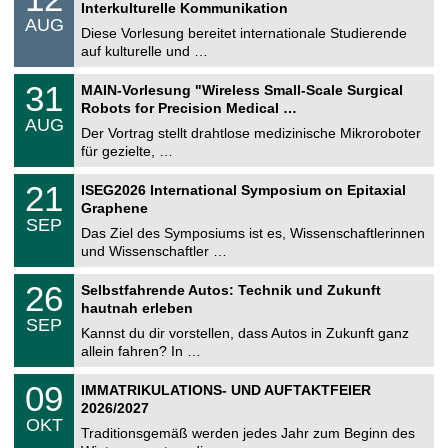
2
Interkulturelle Kommunikation
n
.
AUG
s
0
Diese Vorlesung bereitet internationale Studierende
t
8
auf kulturelle und …
i
.
g
2
T
e
3
31
MAIN-Vorlesung "Wireless Small-Scale Surgical
0
U
1
2
Robots for Precision Medical …
C
.
6
AUG
h
0
Der Vortrag stellt drahtlose medizinische Mikroroboter
e
8
für gezielte, …
m
.
n
2
T
i
2
21
ISEG2026 International Symposium on Epitaxial
0
U
t
1
2
Graphene
C
z
.
6
SEP
h
0
Das Ziel des Symposiums ist es, Wissenschaftlerinnen
e
9
und Wissenschaftler …
m
.
n
2
T
i
2
26
Selbstfahrende Autos: Technik und Zukunft
0
U
t
6
2
hautnah erleben
C
z
.
6
SEP
h
0
Kannst du dir vorstellen, dass Autos in Zukunft ganz
e
9
allein fahren? In …
m
.
n
2
T
i
0
09
IMMATRIKULATIONS- UND AUFTAKTFEIER
0
U
t
9
2
2026/2027
C
z
.
6
OKT
h
1
Traditionsgemäß werden jedes Jahr zum Beginn des
e
0