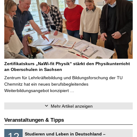
Zertifikatskurs „NaWi-fit Physik“ stärkt den Physikunterricht
an Oberschulen in Sachsen
Zentrum für Lehrkräftebildung und Bildungsforschung der TU
Chemnitz hat ein neues berufsbegleitendes
Weiterbildungsangebot konzipiert …
Mehr Artikel anzeigen
Veranstaltungen & Tipps
S
1
12
Studieren und Leben in Deutschland –
o