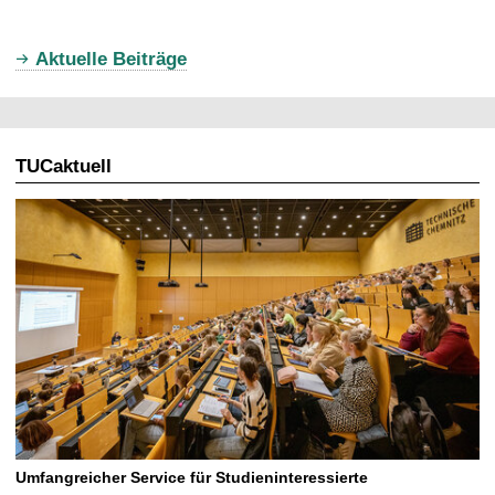
t
u
Aktuelle Beiträge
e
l
l
TUCaktuell
e
S
e
i
t
e
Umfangreicher Service für Studieninteressierte