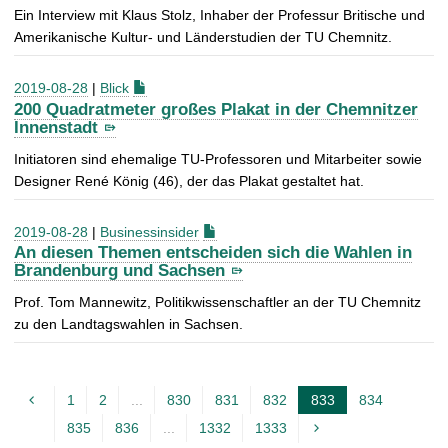
Ein Interview mit Klaus Stolz, Inhaber der Professur Britische und
Amerikanische Kultur- und Länderstudien der TU Chemnitz.
2019-08-28
|
Blick
200 Quadratmeter großes Plakat in der Chemnitzer
Innenstadt
Initiatoren sind ehemalige TU-Professoren und Mitarbeiter sowie
Designer René König (46), der das Plakat gestaltet hat.
2019-08-28
|
Businessinsider
An diesen Themen entscheiden sich die Wahlen in
Brandenburg und Sachsen
Prof. Tom Mannewitz, Politikwissenschaftler an der TU Chemnitz
zu den Landtagswahlen in Sachsen.
1
2
...
830
831
832
833
834
A
835
836
...
1332
1333
k