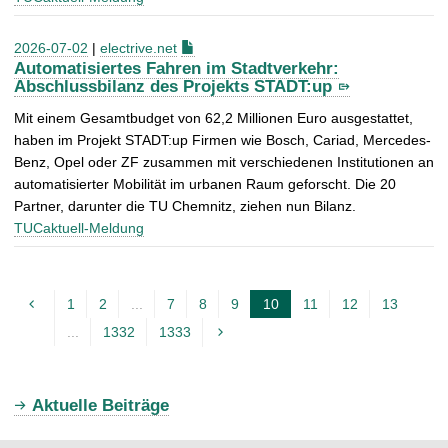
2026-07-02
|
electrive.net
Automatisiertes Fahren im Stadtverkehr:
Abschlussbilanz des Projekts STADT:up
Mit einem Gesamtbudget von 62,2 Millionen Euro ausgestattet,
haben im Projekt STADT:up Firmen wie Bosch, Cariad, Mercedes-
Benz, Opel oder ZF zusammen mit verschiedenen Institutionen an
automatisierter Mobilität im urbanen Raum geforscht. Die 20
Partner, darunter die TU Chemnitz, ziehen nun Bilanz.
TUCaktuell-Meldung
1
2
...
7
8
9
10
11
12
13
A
...
1332
1333
k
t
u
Aktuelle Beiträge
e
l