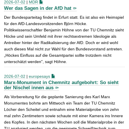
2026-07-02
|
MDR
Wer das Sagen in der AfD hat
Der Bundesparteitag findet in Erfurt statt. Es ist also ein Heimspiel
für den AfD-Landesvorsitzenden Björn Höcke.
Politikwissenschaftler Benjamin Höhne von der TU Chemnitz sieht
Höcke und sein Umfeld mit ihrer rechtsextremen Ideologie als
Antreiber hinter der Radikalisierung der AfD. Doch er wird wohl
auch dieses Mal nicht zur Wahl für den Bundesvorstand antreten.
„Höckes Einfluss auf die Gesamtpartei sollte trotzdem nicht
unterschätzt werden", sagt Höhne.
2026-07-02
|
europesays
Marx-Monument in Chemnitz aufgebohrt: So sieht
der Nischel innen aus
Als Vorbereitung für die geplante Sanierung des Karl Marx
Monumentes bohrte am Mittwoch ein Team der TU Chemnitz
Löcher den Scheitel und entnahm eine Materialprobe von zehn
mal zehn Zentimetern sowie schaute mit einer Kamera ins Innere
des Kopfes. In den nächsten Wochen soll die Materialprobe in der
TU analysiert werden, um die geeignete Schweißtechnik zum