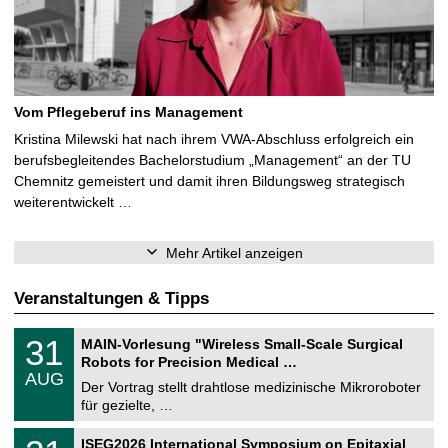
Vom Pflegeberuf ins Management
Kristina Milewski hat nach ihrem VWA-Abschluss erfolgreich ein
berufsbegleitendes Bachelorstudium „Management“ an der TU
Chemnitz gemeistert und damit ihren Bildungsweg strategisch
weiterentwickelt …
Mehr Artikel anzeigen
Veranstaltungen & Tipps
T
3
31
MAIN-Vorlesung "Wireless Small-Scale Surgical
U
1
Robots for Precision Medical …
C
.
AUG
h
0
Der Vortrag stellt drahtlose medizinische Mikroroboter
e
8
für gezielte, …
m
.
n
2
T
i
2
ISEG2026 International Symposium on Epitaxial
0