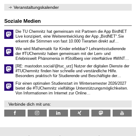
e
1
m
n
.
Veranstaltungskalender
n
w
2
i
i
0
t
s
2
Soziale Medien
z
s
6
e
Die TU Chemnitz hat gemeinsam mit Partnern die App BirdNET
n
Live konzipiert, eine Weiterentwicklung der App „BirdNET“.Sie
s
erkennt die Stimmen von fast 10.000 Tierarten direkt auf…
c
h
Wie wird Mathematik für Kinder erlebbar? Lehramtsstudierende
a
der #TUChemnitz haben gemeinsam mit der Lern- und
f
Erlebniswelt Phänomenia in #Stollberg vier inter#aktive #MINT…
t
l
[RE: mastodon.social/@tuc_urz] Nutzer der digitalen Dienste der
i
#TUChemnitz finden hier schnelle und verständliche Hilfe.
c
Besonders praktisch für Studierende und Beschäftigte der…
h
e
Für einen optimalen Studienstart im Wintersemester 2026/2027
n
bietet die #TUChemnitz vielfältige Unterstützungsmöglichkeiten.
N
Von Informationen im Internet zur Online…
a
c
Verbinde dich mit uns:
h
w
u
c
h
s