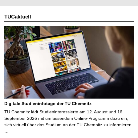
l
TUCaktuell
e
S
e
i
t
e
Digitale Studieninfotage der TU Chemnitz
TU Chemnitz lädt Studieninteressierte am 12. August und 16.
September 2026 mit umfassendem Online-Programm dazu ein,
sich virtuell über das Studium an der TU Chemnitz zu informieren
…