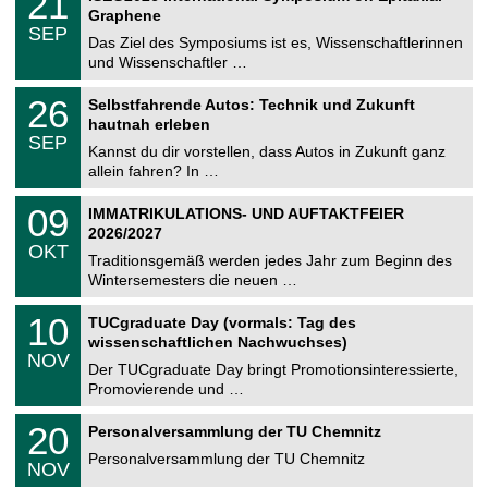
21
U
t
1
2
Graphene
C
z
.
6
SEP
h
0
Das Ziel des Symposiums ist es, Wissenschaftlerinnen
e
9
und Wissenschaftler …
m
.
n
2
T
i
2
26
Selbstfahrende Autos: Technik und Zukunft
0
U
t
6
2
hautnah erleben
C
z
.
6
SEP
h
0
Kannst du dir vorstellen, dass Autos in Zukunft ganz
e
9
allein fahren? In …
m
.
n
2
T
i
0
09
IMMATRIKULATIONS- UND AUFTAKTFEIER
0
U
t
9
2
2026/2027
C
z
.
6
OKT
h
1
Traditionsgemäß werden jedes Jahr zum Beginn des
e
0
Wintersemesters die neuen …
m
.
n
2
Z
i
1
10
TUCgraduate Day (vormals: Tag des
0
e
t
0
2
wissenschaftlichen Nachwuchses)
n
z
.
6
NOV
t
1
Der TUCgraduate Day bringt Promotionsinteressierte,
r
1
Promovierende und …
u
.
m
2
T
f
2
20
Personalversammlung der TU Chemnitz
0
U
ü
0
2
C
r
Personalversammlung der TU Chemnitz
.
6
NOV
h
d
1
e