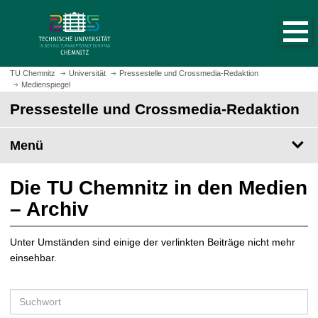
S
S
t
p
a
r
r
i
t
n
TU Chemnitz
Universität
Pressestelle und Crossmedia-Redaktion
s
Medienspiegel
g
e
e
Pressestelle und Crossmedia-Redaktion
i
z
t
u
Menü
e
m
a
H
u
a
Die TU Chemnitz in den Medien
f
u
– Archiv
r
p
u
t
f
Unter Umständen sind einige der verlinkten Beiträge nicht mehr
i
e
einsehbar.
n
n
h
a
S
l
u