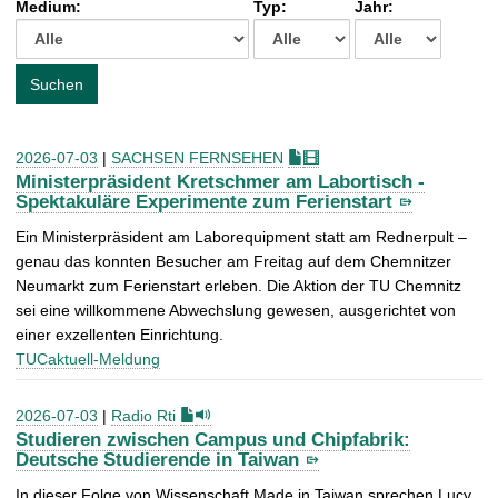
Medium:
Typ:
Jahr:
t
c
h
e
Suchen
n
a
c
2026-07-03
|
SACHSEN FERNSEHEN
h
Ministerpräsident Kretschmer am Labortisch -
:
Spektakuläre Experimente zum Ferienstart
Ein Ministerpräsident am Laborequipment statt am Rednerpult –
genau das konnten Besucher am Freitag auf dem Chemnitzer
Neumarkt zum Ferienstart erleben. Die Aktion der TU Chemnitz
sei eine willkommene Abwechslung gewesen, ausgerichtet von
einer exzellenten Einrichtung.
TUCaktuell-Meldung
2026-07-03
|
Radio Rti
Studieren zwischen Campus und Chipfabrik:
Deutsche Studierende in Taiwan
In dieser Folge von Wissenschaft Made in Taiwan sprechen Lucy