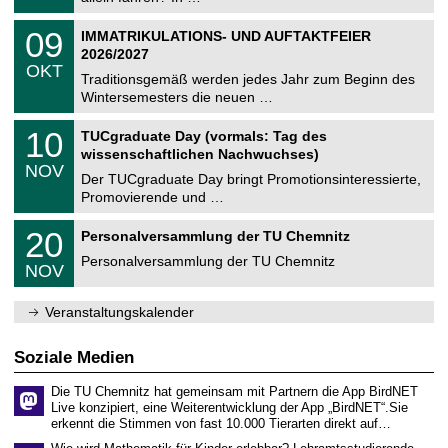
m
.
n
2
T
i
0
09
IMMATRIKULATIONS- UND AUFTAKTFEIER
0
U
t
9
2
2026/2027
C
z
.
6
OKT
h
1
Traditionsgemäß werden jedes Jahr zum Beginn des
e
0
Wintersemesters die neuen …
m
.
n
2
Z
i
1
10
TUCgraduate Day (vormals: Tag des
0
e
t
0
2
wissenschaftlichen Nachwuchses)
n
z
.
6
NOV
t
1
Der TUCgraduate Day bringt Promotionsinteressierte,
r
1
Promovierende und …
u
.
m
2
T
f
2
20
Personalversammlung der TU Chemnitz
0
U
ü
0
2
C
r
Personalversammlung der TU Chemnitz
.
6
NOV
h
d
1
e
e
1
m
n
.
Veranstaltungskalender
n
w
2
i
i
0
t
s
2
Soziale Medien
z
s
6
e
Die TU Chemnitz hat gemeinsam mit Partnern die App BirdNET
n
Live konzipiert, eine Weiterentwicklung der App „BirdNET“.Sie
s
erkennt die Stimmen von fast 10.000 Tierarten direkt auf…
c
h