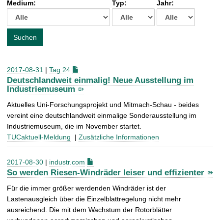
Medium:
Typ:
Jahr:
t
c
h
e
Suchen
n
a
c
2017-08-31
|
Tag 24
h
Deutschlandweit einmalig! Neue Ausstellung im
:
Industriemuseum
Aktuelles Uni-Forschungsprojekt und Mitmach-Schau - beides
vereint eine deutschlandweit einmalige Sonderausstellung im
Industriemuseum, die im November startet.
TUCaktuell-Meldung
|
Zusätzliche Informationen
2017-08-30
|
industr.com
So werden Riesen-Windräder leiser und effizienter
Für die immer größer werdenden Windräder ist der
Lastenausgleich über die Einzelblattregelung nicht mehr
ausreichend. Die mit dem Wachstum der Rotorblätter