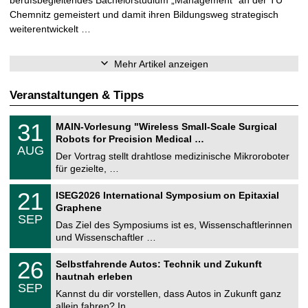
Chemnitz gemeistert und damit ihren Bildungsweg strategisch
weiterentwickelt …
Mehr Artikel anzeigen
Veranstaltungen & Tipps
T
3
31
MAIN-Vorlesung "Wireless Small-Scale Surgical
U
1
Robots for Precision Medical …
C
.
AUG
h
0
Der Vortrag stellt drahtlose medizinische Mikroroboter
e
8
für gezielte, …
m
.
n
2
T
i
2
21
ISEG2026 International Symposium on Epitaxial
0
U
t
1
2
Graphene
C
z
.
6
SEP
h
0
Das Ziel des Symposiums ist es, Wissenschaftlerinnen
e
9
und Wissenschaftler …
m
.
n
2
T
i
2
26
Selbstfahrende Autos: Technik und Zukunft
0
U
t
6
2
hautnah erleben
C
z
.
6
SEP
h
0
Kannst du dir vorstellen, dass Autos in Zukunft ganz
e
9
allein fahren? In …