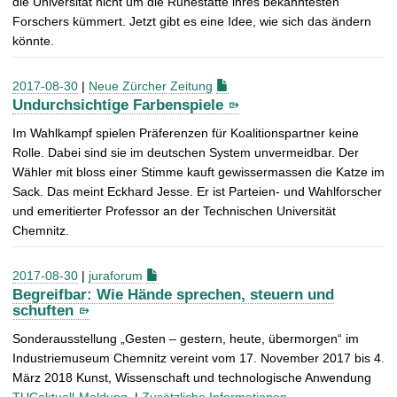
die Universität nicht um die Ruhestätte ihres bekanntesten
Forschers kümmert. Jetzt gibt es eine Idee, wie sich das ändern
könnte.
2017-08-30
|
Neue Zürcher Zeitung
Undurchsichtige Farbenspiele
Im Wahlkampf spielen Präferenzen für Koalitionspartner keine
Rolle. Dabei sind sie im deutschen System unvermeidbar. Der
Wähler mit bloss einer Stimme kauft gewissermassen die Katze im
Sack. Das meint Eckhard Jesse. Er ist Parteien- und Wahlforscher
und emeritierter Professor an der Technischen Universität
Chemnitz.
2017-08-30
|
juraforum
Begreifbar: Wie Hände sprechen, steuern und
schuften
Sonderausstellung „Gesten – gestern, heute, übermorgen“ im
Industriemuseum Chemnitz vereint vom 17. November 2017 bis 4.
März 2018 Kunst, Wissenschaft und technologische Anwendung
TUCaktuell-Meldung
|
Zusätzliche Informationen