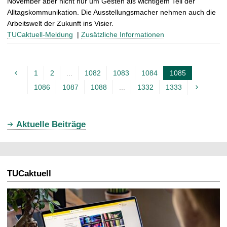
November aber nicht nur um Gesten als wichtigem Teil der
Alltagskommunikation. Die Ausstellungsmacher nehmen auch die
Arbeitswelt der Zukunft ins Visier.
TUCaktuell-Meldung
|
Zusätzliche Informationen
1
2
...
1082
1083
1084
1085
A
1086
1087
1088
...
1332
1333
k
t
u
Aktuelle Beiträge
e
l
l
TUCaktuell
e
S
e
i