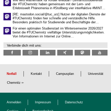
Wie wird Mathematik für Kinder erlebbar? Lehramtsstudierende
a
der #TUChemnitz haben gemeinsam mit der Lern- und
f
Erlebniswelt Phänomenia in #Stollberg vier inter#aktive #MINT…
t
l
[RE: mastodon.social/@tuc_urz] Nutzer der digitalen Dienste der
i
#TUChemnitz finden hier schnelle und verständliche Hilfe.
c
Besonders praktisch für Studierende und Beschäftigte der…
h
e
Für einen optimalen Studienstart im Wintersemester 2026/2027
n
bietet die #TUChemnitz vielfältige Unterstützungsmöglichkeiten.
N
Von Informationen im Internet zur Online…
a
c
Verbinde dich mit uns:
h
w
u
c
h
s
Notfall
Kontakt
Campusplan
Universität
Chemnitz
Anmelden
Impressum
Datenschutz