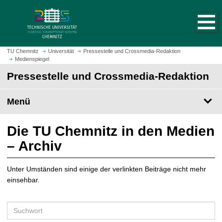
S
S
t
p
a
r
r
i
t
n
TU Chemnitz
Universität
Pressestelle und Crossmedia-Redaktion
s
Medienspiegel
g
e
e
Pressestelle und Crossmedia-Redaktion
i
z
t
u
Menü
e
m
a
H
u
a
Die TU Chemnitz in den Medien
f
u
– Archiv
r
p
u
t
f
Unter Umständen sind einige der verlinkten Beiträge nicht mehr
i
e
einsehbar.
n
n
h
a
S
l
u