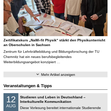
Zertifikatskurs „NaWi-fit Physik“ stärkt den Physikunterricht
an Oberschulen in Sachsen
Zentrum für Lehrkräftebildung und Bildungsforschung der TU
Chemnitz hat ein neues berufsbegleitendes
Weiterbildungsangebot konzipiert …
Mehr Artikel anzeigen
Veranstaltungen & Tipps
S
1
12
Studieren und Leben in Deutschland –
o
2
Interkulturelle Kommunikation
n
.
AUG
s
0
Diese Vorlesung bereitet internationale Studierende
t