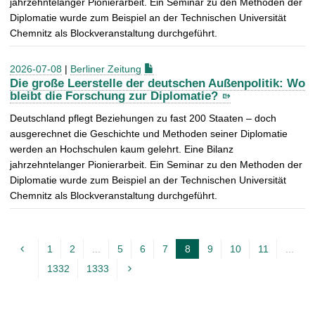
jahrzehntelanger Pionierarbeit. Ein Seminar zu den Methoden der
Diplomatie wurde zum Beispiel an der Technischen Universität
Chemnitz als Blockveranstaltung durchgeführt.
2026-07-08
|
Berliner Zeitung
Die große Leerstelle der deutschen Außenpolitik: Wo
bleibt die Forschung zur Diplomatie?
Deutschland pflegt Beziehungen zu fast 200 Staaten – doch
ausgerechnet die Geschichte und Methoden seiner Diplomatie
werden an Hochschulen kaum gelehrt. Eine Bilanz
jahrzehntelanger Pionierarbeit. Ein Seminar zu den Methoden der
Diplomatie wurde zum Beispiel an der Technischen Universität
Chemnitz als Blockveranstaltung durchgeführt.
1
2
...
5
6
7
8
9
10
11
...
A
1332
1333
k
t
u