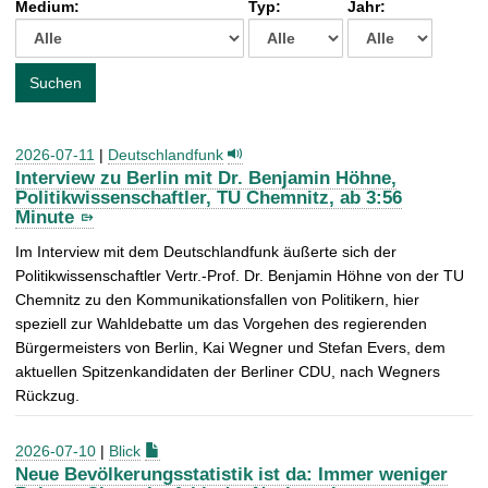
Medium:
Typ:
Jahr:
t
c
h
e
Suchen
n
a
c
2026-07-11
|
Deutschlandfunk
h
Interview zu Berlin mit Dr. Benjamin Höhne,
:
Politikwissenschaftler, TU Chemnitz, ab 3:56
Minute
Im Interview mit dem Deutschlandfunk äußerte sich der
Politikwissenschaftler Vertr.-Prof. Dr. Benjamin Höhne von der TU
Chemnitz zu den Kommunikationsfallen von Politikern, hier
speziell zur Wahldebatte um das Vorgehen des regierenden
Bürgermeisters von Berlin, Kai Wegner und Stefan Evers, dem
aktuellen Spitzenkandidaten der Berliner CDU, nach Wegners
Rückzug.
2026-07-10
|
Blick
Neue Bevölkerungsstatistik ist da: Immer weniger