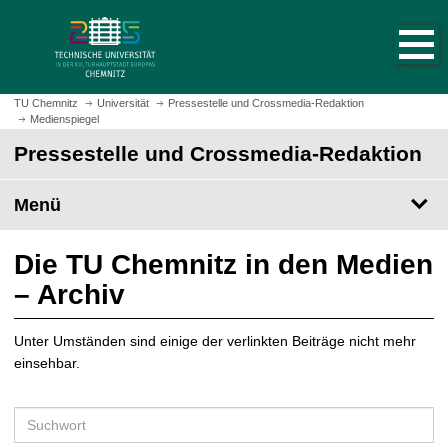
S
S
t
p
a
r
r
i
t
n
TU Chemnitz
Universität
Pressestelle und Crossmedia-Redaktion
s
Medienspiegel
g
e
e
Pressestelle und Crossmedia-Redaktion
i
z
t
u
Menü
e
m
a
H
u
a
Die TU Chemnitz in den Medien
f
u
– Archiv
r
p
u
t
f
Unter Umständen sind einige der verlinkten Beiträge nicht mehr
i
e
einsehbar.
n
n
h
a
S
l
u