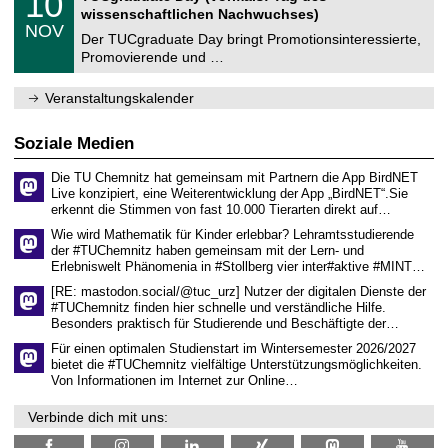
10
e
t
0
2
wissenschaftlichen Nachwuchses)
n
z
.
6
NOV
t
1
Der TUCgraduate Day bringt Promotionsinteressierte,
r
1
Promovierende und …
u
.
m
2
f
0
Veranstaltungskalender
ü
2
r
6
d
Soziale Medien
e
n
Die TU Chemnitz hat gemeinsam mit Partnern die App BirdNET
w
Live konzipiert, eine Weiterentwicklung der App „BirdNET“.Sie
i
erkennt die Stimmen von fast 10.000 Tierarten direkt auf…
s
s
Wie wird Mathematik für Kinder erlebbar? Lehramtsstudierende
e
der #TUChemnitz haben gemeinsam mit der Lern- und
n
Erlebniswelt Phänomenia in #Stollberg vier inter#aktive #MINT…
s
c
[RE: mastodon.social/@tuc_urz] Nutzer der digitalen Dienste der
h
#TUChemnitz finden hier schnelle und verständliche Hilfe.
a
Besonders praktisch für Studierende und Beschäftigte der…
f
t
Für einen optimalen Studienstart im Wintersemester 2026/2027
l
bietet die #TUChemnitz vielfältige Unterstützungsmöglichkeiten.
i
Von Informationen im Internet zur Online…
c
h
Verbinde dich mit uns:
e
n