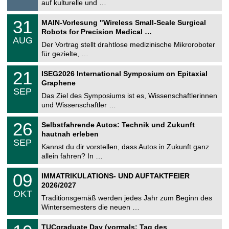
8
auf kulturelle und …
i
.
g
2
T
e
3
31
MAIN-Vorlesung "Wireless Small-Scale Surgical
0
U
1
2
Robots for Precision Medical …
C
.
6
AUG
h
0
Der Vortrag stellt drahtlose medizinische Mikroroboter
e
8
für gezielte, …
m
.
n
2
T
i
2
21
ISEG2026 International Symposium on Epitaxial
0
U
t
1
2
Graphene
C
z
.
6
SEP
h
0
Das Ziel des Symposiums ist es, Wissenschaftlerinnen
e
9
und Wissenschaftler …
m
.
n
2
T
i
2
26
Selbstfahrende Autos: Technik und Zukunft
0
U
t
6
2
hautnah erleben
C
z
.
6
SEP
h
0
Kannst du dir vorstellen, dass Autos in Zukunft ganz
e
9
allein fahren? In …
m
.
n
2
T
i
0
09
IMMATRIKULATIONS- UND AUFTAKTFEIER
0
U
t
9
2
2026/2027
C
z
.
6
OKT
h
1
Traditionsgemäß werden jedes Jahr zum Beginn des
e
0
Wintersemesters die neuen …
m
.
n
2
Z
i
1
TUCgraduate Day (vormals: Tag des
0