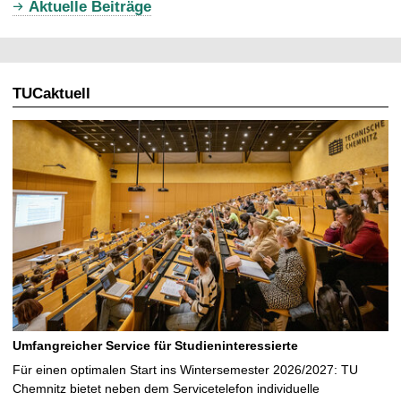
Aktuelle Beiträge
e
l
l
TUCaktuell
e
S
e
i
t
e
Umfangreicher Service für Studieninteressierte
Für einen optimalen Start ins Wintersemester 2026/2027: TU
Chemnitz bietet neben dem Servicetelefon individuelle