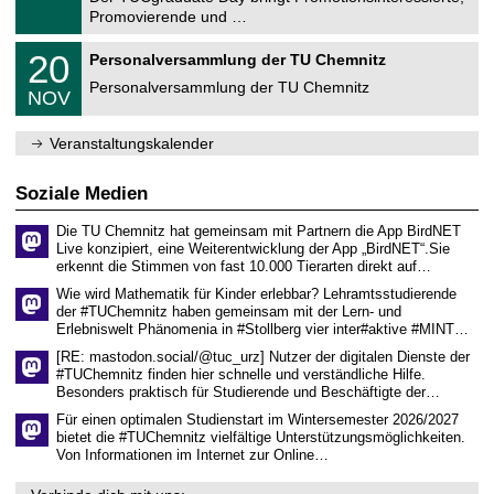
r
1
Promovierende und …
u
.
m
2
T
f
2
20
Personalversammlung der TU Chemnitz
0
U
ü
0
2
C
r
Personalversammlung der TU Chemnitz
.
6
NOV
h
d
1
e
e
1
m
n
.
Veranstaltungskalender
n
w
2
i
i
0
t
s
2
Soziale Medien
z
s
6
e
Die TU Chemnitz hat gemeinsam mit Partnern die App BirdNET
n
Live konzipiert, eine Weiterentwicklung der App „BirdNET“.Sie
s
erkennt die Stimmen von fast 10.000 Tierarten direkt auf…
c
h
Wie wird Mathematik für Kinder erlebbar? Lehramtsstudierende
a
der #TUChemnitz haben gemeinsam mit der Lern- und
f
Erlebniswelt Phänomenia in #Stollberg vier inter#aktive #MINT…
t
l
[RE: mastodon.social/@tuc_urz] Nutzer der digitalen Dienste der
i
#TUChemnitz finden hier schnelle und verständliche Hilfe.
c
Besonders praktisch für Studierende und Beschäftigte der…
h
e
Für einen optimalen Studienstart im Wintersemester 2026/2027
n
bietet die #TUChemnitz vielfältige Unterstützungsmöglichkeiten.
N
Von Informationen im Internet zur Online…
a
c