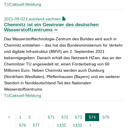
TUCaktuell-Meldung
2021-09-02
|
autoland-sachsen
Chemnitz ist ein Gewinner des deutschen
Wasserstoffzentrums
Das Wasserstofftechnologie-Zentrum des Bundes wird auch in
Chemnitz entstehen – das hat das Bundesministerium für Verkehr
und digitale Infrastruktur (BMVI) am 2. September 2021
bekanntgegeben. Danach erhält das Netzwerk HZwo, das an der
Chemnitzer TU angesiedelt ist, einen Förderbetrag von 60
Millionen Euro. Neben Chemnitz werden auch Duisburg
(Nordrhein-Westfalen), Pfeffenhausen (Bayern) und ein weiterer
Standort in Norddeutschland Teil des Nationalen
Wasserstoffzentrums.
TUCaktuell-Meldung
1
2
...
571
572
573
574
575
A
576
577
...
1332
1333
k