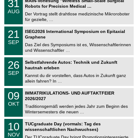
31
MAIN-Vorlesung "Wireless Small-Scale Surgical
U
1
Robots for Precision Medical …
C
.
AUG
h
0
Der Vortrag stellt drahtlose medizinische Mikroroboter
e
8
für gezielte, …
m
.
n
2
T
i
2
21
ISEG2026 International Symposium on Epitaxial
0
U
t
1
2
Graphene
C
z
.
6
SEP
h
0
Das Ziel des Symposiums ist es, Wissenschaftlerinnen
e
9
und Wissenschaftler …
m
.
n
2
T
i
2
26
Selbstfahrende Autos: Technik und Zukunft
0
U
t
6
2
hautnah erleben
C
z
.
6
SEP
h
0
Kannst du dir vorstellen, dass Autos in Zukunft ganz
e
9
allein fahren? In …
m
.
n
2
T
i
0
09
IMMATRIKULATIONS- UND AUFTAKTFEIER
0
U
t
9
2
2026/2027
C
z
.
6
OKT
h
1
Traditionsgemäß werden jedes Jahr zum Beginn des
e
0
Wintersemesters die neuen …
m
.
n
2
Z
i
1
10
TUCgraduate Day (vormals: Tag des
0
e
t
0
2
wissenschaftlichen Nachwuchses)
n
z
.
6
NOV
t
1
Der TUCgraduate Day bringt Promotionsinteressierte,