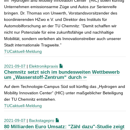
Im “Hydrogen and Mobility Innovation Center” (HIC) sollen künftig
Unternehmen emissionsarme Züge und Autos zur Serienreife
bringen. Dr. Thomas von Unwerth, Vorstandsvorsitzender des
koordinierenden HZwo e.V. und Direktor des Instituts für
Automobilforschung an der TU Chemnitz: “Damit schaffen wir
nicht nur Potenziale für eine zukunftsfähige und nachhaltige
Mobilität, sondern verleihen als Innovationstreiber auch unserer
Stadt internationale Tragweite.”
TUCaktuell-Meldung
2021-09-07
|
Elektronikpraxis
Chemnitz setzt sich im bundesweiten Wettbewerb
um „Wasserstoff-Zentrum“ durch
Auf dem Technologie-Campus Süd soll künftig das „Hydrogen and
Mobility Innovation Center“ (HIC) unter maßgeblicher Beteiligung
der TU Chemnitz entstehen.
TUCaktuell-Meldung
2021-09-07
|
Backstagepro
80 Milliarden Euro Umsatz: "Zähl dazu"-Studie zeigt