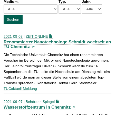
Medium:
Typ:
Jahr:
t
c
h
e
Suchen
n
a
c
2021-09-07
|
ZEIT ONLINE
h
Renommierter Nanotechnologe Schmidt wechselt an
:
TU Chemnitz
Die Technische Universität Chemnitz hat einen renommierten
Forscher im Bereich der Mikro- und Nanotechnologie gewonnen.
Der Leibniz-Preisträger Oliver G. Schmidt wechsle zum 16.
September an die TU, teilte die Hochschule am Dienstag mit. «Im
Fußball würde man an dieser Stelle von einem absoluten Top-
Transfer sprechen», konstatierte Rektor Gerd Strohmeier.
TUCaktuell-Meldung
2021-09-07
|
Behörden Spiegel
Wasserstoffzentrum in Chemnitz