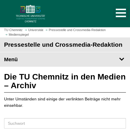
S
S
t
p
a
r
r
i
t
n
TU Chemnitz
Universität
Pressestelle und Crossmedia-Redaktion
s
Medienspiegel
g
e
e
Pressestelle und Crossmedia-Redaktion
i
z
t
u
Menü
e
m
a
H
u
a
Die TU Chemnitz in den Medien
f
u
– Archiv
r
p
u
t
f
Unter Umständen sind einige der verlinkten Beiträge nicht mehr
i
e
einsehbar.
n
n
h
a
S
l
u