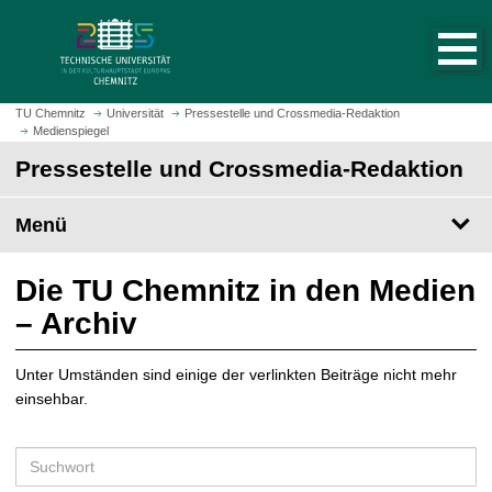
S
S
t
p
a
r
r
i
t
n
TU Chemnitz
Universität
Pressestelle und Crossmedia-Redaktion
s
Medienspiegel
g
e
e
Pressestelle und Crossmedia-Redaktion
i
z
t
u
Menü
e
m
a
H
u
a
Die TU Chemnitz in den Medien
f
u
– Archiv
r
p
u
t
f
Unter Umständen sind einige der verlinkten Beiträge nicht mehr
i
e
einsehbar.
n
n
h
a
S
l
u