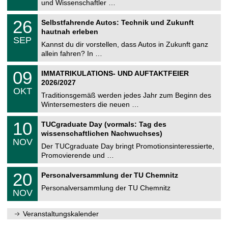
9
und Wissenschaftler …
m
.
n
2
T
i
2
26
Selbstfahrende Autos: Technik und Zukunft
0
U
t
6
2
hautnah erleben
C
z
.
6
SEP
h
0
Kannst du dir vorstellen, dass Autos in Zukunft ganz
e
9
allein fahren? In …
m
.
n
2
T
i
0
09
IMMATRIKULATIONS- UND AUFTAKTFEIER
0
U
t
9
2
2026/2027
C
z
.
6
OKT
h
1
Traditionsgemäß werden jedes Jahr zum Beginn des
e
0
Wintersemesters die neuen …
m
.
n
2
Z
i
1
10
TUCgraduate Day (vormals: Tag des
0
e
t
0
2
wissenschaftlichen Nachwuchses)
n
z
.
6
NOV
t
1
Der TUCgraduate Day bringt Promotionsinteressierte,
r
1
Promovierende und …
u
.
m
2
T
f
2
20
Personalversammlung der TU Chemnitz
0
U
ü
0
2
C
r
Personalversammlung der TU Chemnitz
.
6
NOV
h
d
1
e
e
1
m
n
.
Veranstaltungskalender
n
w
2
i
i
0