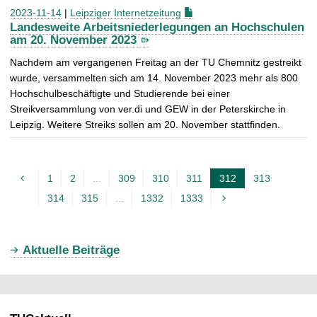
2023-11-14
|
Leipziger Internetzeitung
Landesweite Arbeitsniederlegungen an Hochschulen
am 20. November 2023
Nachdem am vergangenen Freitag an der TU Chemnitz gestreikt
wurde, versammelten sich am 14. November 2023 mehr als 800
Hochschulbeschäftigte und Studierende bei einer
Streikversammlung von ver.di und GEW in der Peterskirche in
Leipzig. Weitere Streiks sollen am 20. November stattfinden.
1
2
...
309
310
311
312
313
A
314
315
...
1332
1333
k
t
u
Aktuelle Beiträge
e
l
l
e