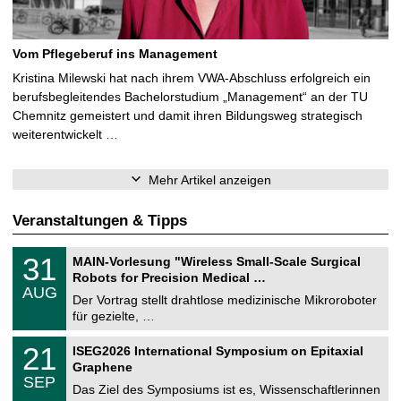
Vom Pflegeberuf ins Management
Kristina Milewski hat nach ihrem VWA-Abschluss erfolgreich ein
berufsbegleitendes Bachelorstudium „Management“ an der TU
Chemnitz gemeistert und damit ihren Bildungsweg strategisch
weiterentwickelt …
Mehr Artikel anzeigen
Veranstaltungen & Tipps
T
3
31
MAIN-Vorlesung "Wireless Small-Scale Surgical
U
1
Robots for Precision Medical …
C
.
AUG
h
0
Der Vortrag stellt drahtlose medizinische Mikroroboter
e
8
für gezielte, …
m
.
n
2
T
i
2
21
ISEG2026 International Symposium on Epitaxial
0
U
t
1
2
Graphene
C
z
.
6
SEP
h
0
Das Ziel des Symposiums ist es, Wissenschaftlerinnen
e