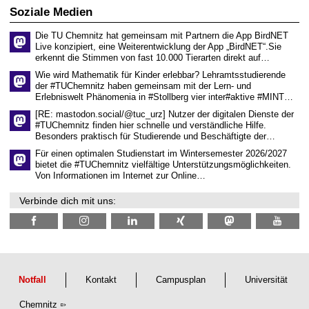
t
s
2
Soziale Medien
z
s
6
e
Die TU Chemnitz hat gemeinsam mit Partnern die App BirdNET
n
Live konzipiert, eine Weiterentwicklung der App „BirdNET“.Sie
s
erkennt die Stimmen von fast 10.000 Tierarten direkt auf…
c
h
Wie wird Mathematik für Kinder erlebbar? Lehramtsstudierende
a
der #TUChemnitz haben gemeinsam mit der Lern- und
f
Erlebniswelt Phänomenia in #Stollberg vier inter#aktive #MINT…
t
l
[RE: mastodon.social/@tuc_urz] Nutzer der digitalen Dienste der
i
#TUChemnitz finden hier schnelle und verständliche Hilfe.
c
Besonders praktisch für Studierende und Beschäftigte der…
h
e
Für einen optimalen Studienstart im Wintersemester 2026/2027
n
bietet die #TUChemnitz vielfältige Unterstützungsmöglichkeiten.
N
Von Informationen im Internet zur Online…
a
c
Verbinde dich mit uns:
h
w
u
c
h
s
Notfall
Kontakt
Campusplan
Universität
Chemnitz