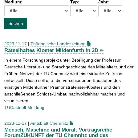
Medium:
Typ:
Jahr:
t
c
h
e
Suchen
n
a
c
2023-11-17
|
Thüringische Landeszeitung
h
Rätselhaftes Kloster Mildenfurth in 3D
:
In einem Forschungsprojekt unter Beteiligung der Professur
Deutsche Literatur- und Sprachgeschichte des Mittelalters und der
Frühen Neuzeit der TU Chemnitz wird eine virtuelle Zeitreise
entwickelt. Diese soll u. a. die verschiedenen Baustufen des
einstigen Mildenfurther Prämonstratenser-Klosters und den
anschließenden Schloss-Umbau nachvollziehbar machen und
visualisieren.
TUCaktuell-Meldung
2023-11-17
|
Amtsblatt Chemnitz
Mensch, Maschine und Moral: Vortragsreihe
ForumZUKUNFT der TU Chemnitz und des