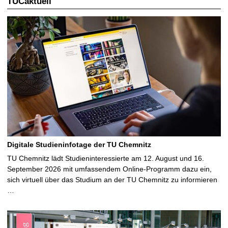
TUCaktuell
S
e
i
t
e
Digitale Studieninfotage der TU Chemnitz
TU Chemnitz lädt Studieninteressierte am 12. August und 16.
September 2026 mit umfassendem Online-Programm dazu ein,
sich virtuell über das Studium an der TU Chemnitz zu informieren
…