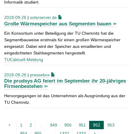
Informatik studiert.
2018-09-26
|
solarserver.de
Große Wärmespeicher aus Segmenten bauen
Ein Konsortium unter Beteiligung der TU Chemnitz hat die
Segmentbauweise erstmals für einen großen Wärmespeicher
eingesetzt. Dabei wird der Speicher aus emaillierten und
eingedichteten Stahlsegmenten hergestellt.
TUCaktuell-Meldung
2018-09-26
|
pressebox
Die prudsys AG feiert im September ihr 20-jähriges
Firmenbestehen
Hervorgegangen ist das Unternehmen als Ausgründung aus der
TU Chemnitz.
1
2
...
949
950
951
952
953
A
954
955
...
1332
1333
k