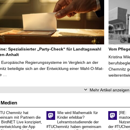
line: Spezialisierter „Party-Check“ für Landtagswahl
Vom Pfleg
en-Anhalt
Kristina Mi
r Europäische Regierungssysteme im Vergleich an der
berufsbegl
tz beteiligte sich an der Entwicklung einer Wahl-O-Mat-
Chemnitz ge
ve …
weiterentwi
Mehr Artikel anzeigen
 Medien
 TU Chemnitz hat
Wie wird Mathematik für
[RE:
einsam mit Partnern die
Kinder erlebbar?
masto
 BirdNET Live konzipiert,
Lehramtsstudierende der
Nutzer
erentwicklung der App
#TUChemnitz haben gemeinsam
der #TUChemn