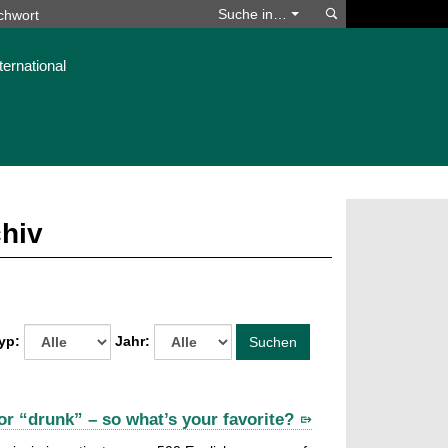
Suchen
Suche in…
ternational
chiv
yp:
Jahr:
Suchen
r “drunk” – so what’s your favorite?