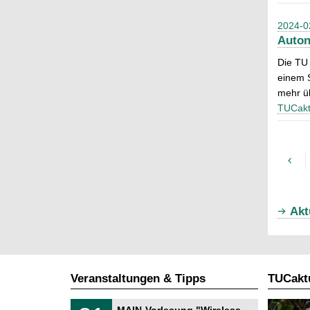
2024-0
Auton
Die TU 
einem S
mehr üb
TUCakt
Akt
Veranstaltungen & Tipps
TUCaktu
T
3
MAIN-Vorlesung "Wireless