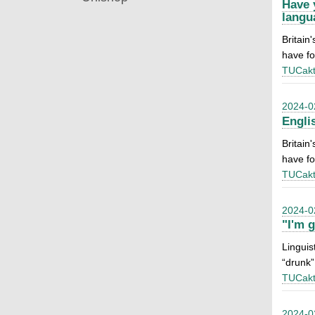
Have 
langu
Britain
have f
TUCakt
2024-0
Engli
Britain
have f
TUCakt
2024-0
"I'm 
Linguis
“drunk”
TUCakt
2024-0