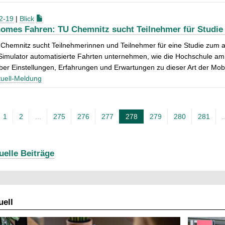
2-19
|
Blick
omes Fahren: TU Chemnitz sucht Teilnehmer für Studie
Chemnitz sucht Teilnehmerinnen und Teilnehmer für eine Studie zum a
imulator automatisierte Fahrten unternehmen, wie die Hochschule am 
er Einstellungen, Erfahrungen und Erwartungen zu dieser Art der Mobil
uell-Meldung
1
2
...
275
276
277
278
279
280
281
.
A
k
t
uelle Beiträge
u
e
l
ell
l
e