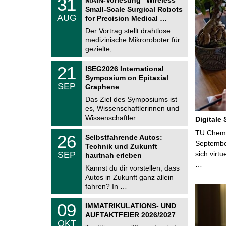
31
U
1
Small-Scale Surgical Robots
C
.
AUG
h
for Precision Medical …
0
e
8
Der Vortrag stellt drahtlose
m
.
medizinische Mikroroboter für
n
2
i
gezielte, …
0
t
2
z
T
6
2
21
ISEG2026 International
U
1
Symposium on Epitaxial
C
.
SEP
h
Graphene
0
e
9
Das Ziel des Symposiums ist
m
.
es, Wissenschaftlerinnen und
n
2
i
Wissenschaftler …
Digitale
0
t
2
z
T
TU Chemni
6
2
26
Selbstfahrende Autos:
U
6
Septembe
Technik und Zukunft
C
.
SEP
sich virt
h
hautnah erleben
0
e
…
9
Kannst du dir vorstellen, dass
m
.
Autos in Zukunft ganz allein
n
2
i
fahren? In …
0
t
2
z
T
6
0
09
IMMATRIKULATIONS- UND
U
9
AUFTAKTFEIER 2026/2027
C
.
OKT
h