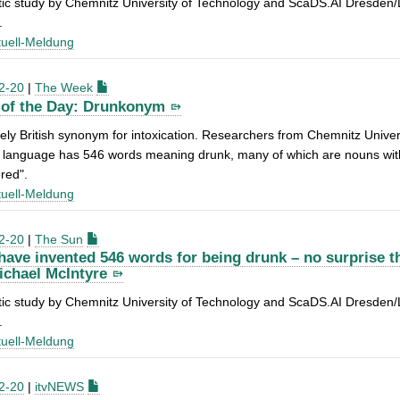
tic study by Chemnitz University of Technology and ScaDS.AI Dresden/
.
uell-Meldung
2-20
|
The Week
of the Day: Drunkonym
ely British synonym for intoxication. Researchers from Chemnitz Unive
 language has 546 words meaning drunk, many of which are nouns with 
red".
uell-Meldung
2-20
|
The Sun
 have invented 546 words for being drunk – no surprise t
ichael McIntyre
tic study by Chemnitz University of Technology and ScaDS.AI Dresden/
.
uell-Meldung
2-20
|
itvNEWS