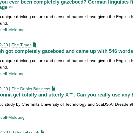
you ever been completely gazeboed? German linguists fi
age
's unique drinking culture and sense of humour have given the Englis
ound.
uell-Meldung
2-20
|
The Times
sh got completely gazeboed and came up with 546 words
's unique drinking culture and sense of humour have given the Englis
ound.
uell-Meldung
2-20
|
The Drinks Business
gonna get totally and utterly X'"': Can you really use an
tic study by Chemnitz University of Technology and ScaDS.AI Dresden/
.
uell-Meldung
2-20
|
dailymail.co.uk