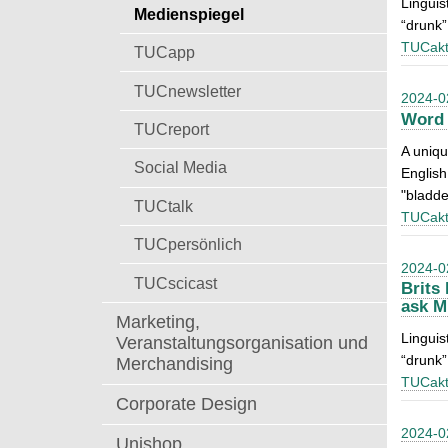
Linguis
t
Medienspiegel
a
“drunk”
c
TUCakt
TUCapp
h
:
TUCnewsletter
2024-0
Word 
TUCreport
A uniqu
Social Media
English
"bladde
TUCtalk
TUCakt
TUCpersönlich
2024-0
TUCscicast
Brits
ask M
Marketing,
Linguis
Veranstaltungsorganisation und
“drunk”
Merchandising
TUCakt
Corporate Design
2024-0
Unishop