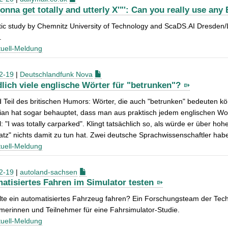
gonna get totally and utterly X'"': Can you really use an
tic study by Chemnitz University of Technology and ScaDS.AI Dresden/
.
uell-Meldung
2-19
|
Deutschlandfunk Nova
lich viele englische Wörter für "betrunken"?
d Teil des britischen Humors: Wörter, die auch "betrunken" bedeuten
an hat sogar behauptet, dass man aus praktisch jedem englischen Wo
l: "I was totally carparked". Klingt tatsächlich so, als würde er über
atz" nichts damit zu tun hat. Zwei deutsche Sprachwissenschaftler habe
uell-Meldung
2-19
|
autoland-sachsen
atisiertes Fahren im Simulator testen
lte ein automatisiertes Fahrzeug fahren? Ein Forschungsteam der Tech
merinnen und Teilnehmer für eine Fahrsimulator-Studie.
uell-Meldung