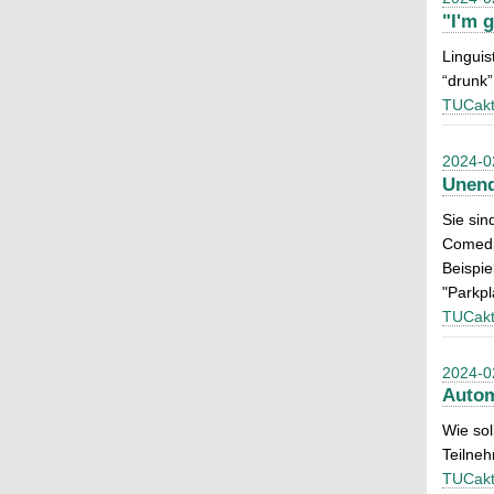
"I'm 
Linguis
“drunk”
TUCakt
2024-0
Unend
Sie sin
Comedi
Beispie
"Parkpl
TUCakt
2024-0
Autom
Wie sol
Teilneh
TUCakt