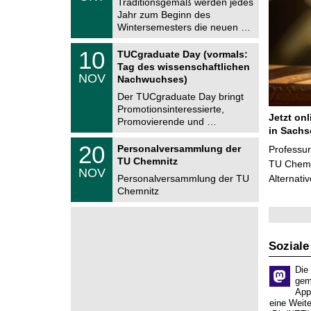
1
Traditionsgemäß werden jedes
e
0
Jahr zum Beginn des
m
.
Wintersemesters die neuen …
n
2
i
0
Z
t
1
10
2
TUCgraduate Day (vormals:
e
z
0
6
Tag des wissenschaftlichen
n
.
NOV
t
Nachwuchses)
1
r
1
Der TUCgraduate Day bringt
u
.
Promotionsinteressierte,
m
2
Jetzt on
f
Promovierende und …
0
ü
in Sachs
2
r
T
6
2
20
Personalversammlung der
Professu
d
U
0
TU Chemnitz
e
C
TU Chemni
.
NOV
n
h
1
Personalversammlung der TU
Alternati
w
e
1
Chemnitz
i
m
.
s
n
2
s
i
0
e
t
2
n
z
6
s
Soziale
c
h
Die
a
gem
f
App
t
eine Weit
l