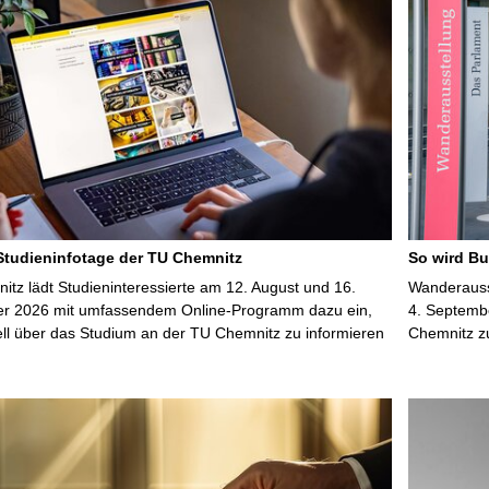
S
e
i
t
e
 Studieninfotage der TU Chemnitz
So wird Bu
tz lädt Studieninteressierte am 12. August und 16.
Wanderausst
r 2026 mit umfassendem Online-Programm dazu ein,
4. Septembe
uell über das Studium an der TU Chemnitz zu informieren
Chemnitz z