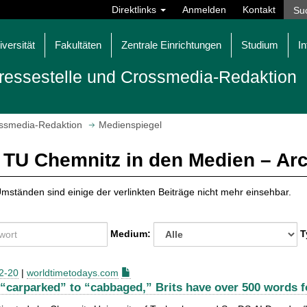
Direktlinks
Anmelden
Kontakt
iversität
Fakultäten
Zentrale Einrichtungen
Studium
In
ressestelle und Crossmedia-Redaktion
ossmedia-Redaktion
Medienspiegel
 TU Chemnitz in den Medien – Ar
mständen sind einige der verlinkten Beiträge nicht mehr einsehbar.
Medium:
T
2-20
|
worldtimetodays.com
“carparked” to “cabbaged,” Brits have over 500 words fo