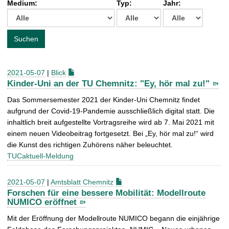
Medium:
Typ:
Jahr:
t
c
h
e
Suchen
n
a
c
2021-05-07
|
Blick
h
Kinder-Uni an der TU Chemnitz: "Ey, hör mal zu!"
:
Das Sommersemester 2021 der Kinder-Uni Chemnitz findet
aufgrund der Covid-19-Pandemie ausschließlich digital statt. Die
inhaltlich breit aufgestellte Vortragsreihe wird ab 7. Mai 2021 mit
einem neuen Videobeitrag fortgesetzt. Bei „Ey, hör mal zu!“ wird
die Kunst des richtigen Zuhörens näher beleuchtet.
TUCaktuell-Meldung
2021-05-07
|
Amtsblatt Chemnitz
Forschen für eine bessere Mobilität: Modellroute
NUMICO eröffnet
Mit der Eröffnung der Modellroute NUMICO begann die einjährige