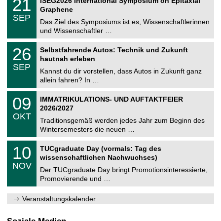
21
ISEG2026 International Symposium on Epitaxial
0
U
t
1
2
Graphene
C
z
.
6
SEP
h
0
Das Ziel des Symposiums ist es, Wissenschaftlerinnen
e
9
und Wissenschaftler …
m
.
n
2
T
i
2
26
Selbstfahrende Autos: Technik und Zukunft
0
U
t
6
2
hautnah erleben
C
z
.
6
SEP
h
0
Kannst du dir vorstellen, dass Autos in Zukunft ganz
e
9
allein fahren? In …
m
.
n
2
T
i
0
09
IMMATRIKULATIONS- UND AUFTAKTFEIER
0
U
t
9
2
2026/2027
C
z
.
6
OKT
h
1
Traditionsgemäß werden jedes Jahr zum Beginn des
e
0
Wintersemesters die neuen …
m
.
n
2
Z
i
1
10
TUCgraduate Day (vormals: Tag des
0
e
t
0
2
wissenschaftlichen Nachwuchses)
n
z
.
6
NOV
t
1
Der TUCgraduate Day bringt Promotionsinteressierte,
r
1
Promovierende und …
u
.
m
2
f
0
Veranstaltungskalender
ü
2
r
6
d