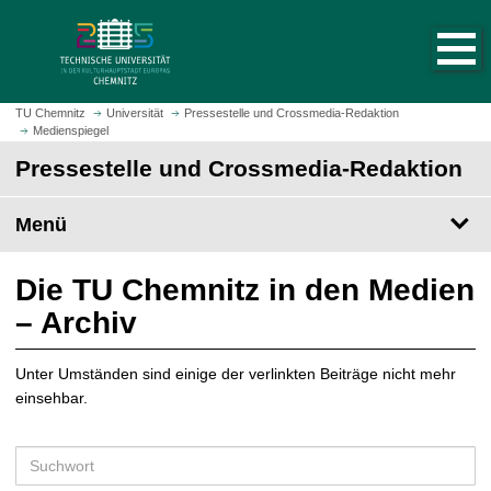
S
S
t
p
a
r
r
i
t
n
TU Chemnitz
Universität
Pressestelle und Crossmedia-Redaktion
s
Medienspiegel
g
e
e
Pressestelle und Crossmedia-Redaktion
i
z
t
u
Menü
e
m
a
H
u
a
Die TU Chemnitz in den Medien
f
u
– Archiv
r
p
u
t
f
Unter Umständen sind einige der verlinkten Beiträge nicht mehr
i
e
einsehbar.
n
n
h
a
S
l
u