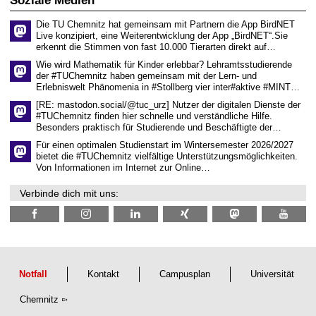
Soziale Medien
e
n
Die TU Chemnitz hat gemeinsam mit Partnern die App BirdNET
w
Live konzipiert, eine Weiterentwicklung der App „BirdNET“.Sie
i
erkennt die Stimmen von fast 10.000 Tierarten direkt auf…
s
s
Wie wird Mathematik für Kinder erlebbar? Lehramtsstudierende
e
der #TUChemnitz haben gemeinsam mit der Lern- und
n
Erlebniswelt Phänomenia in #Stollberg vier inter#aktive #MINT…
s
c
[RE: mastodon.social/@tuc_urz] Nutzer der digitalen Dienste der
h
#TUChemnitz finden hier schnelle und verständliche Hilfe.
a
Besonders praktisch für Studierende und Beschäftigte der…
f
t
Für einen optimalen Studienstart im Wintersemester 2026/2027
l
bietet die #TUChemnitz vielfältige Unterstützungsmöglichkeiten.
i
Von Informationen im Internet zur Online…
c
h
Verbinde dich mit uns:
e
n
N
a
c
h
w
u
Notfall
Kontakt
Campusplan
Universität
c
h
Chemnitz
s