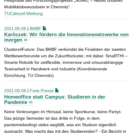
Feldphase des Forschungsprojektes „NUMIC – Neues urbanes
Mobilitätsbewusstsein in Chemnitz“.
TUCaktuell-Meldung
2021-05-06
|
BMBF
Karliczek: Wir fördern die Innovationsnetzwerke von
morgen
Clusters4Future: Das BMBF verkündet die Finalisten der zweiten
Wettbewerbsrunde um die Zukunftscluster, mit dabei: SmaRTHI –
Smarte Robotik für zeitflexible, immersive und ortsunabhängige
Teamarbeit in Handwerk und Industrie (Koordinierende
Einrichtung: TU Chemnitz).
2021-05-06
|
Freie Presse
Homeoffice statt Campus: Studieren in der
Pandemie
Keine Vorlesungen im Hörsaal, keine Sportkurse, keine Partys:
Das jetzige Semester ist das dritte in Folge, in dem
pandemiebedingt vieles wegfällt, was ein Studium eigentlich
ausmacht. Was macht das mit den Studierenden? - Ein Bericht in