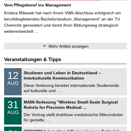
Vom Pflegeberuf ins Management
Kristina Milewski hat nach ihrem VWA-Abschluss erfolgreich ein
berufsbegleitendes Bachelorstudium „Management“ an der TU
Chemnitz gemeistert und damit ihren Bildungsweg strategisch
weiterentwickelt …
Mehr Artikel anzeigen
Veranstaltungen & Tipps
S
1
12
Studieren und Leben in Deutschland –
o
2
Interkulturelle Kommunikation
n
.
AUG
s
0
Diese Vorlesung bereitet internationale Studierende
t
8
auf kulturelle und …
i
.
g
2
T
e
3
31
MAIN-Vorlesung "Wireless Small-Scale Surgical
0
U
1
2
Robots for Precision Medical …
C
.
6
AUG
h
0
Der Vortrag stellt drahtlose medizinische Mikroroboter
e
8
für gezielte, …
m
.
n
2
T
i
2