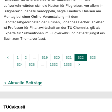
Bei einem Verzicht auf staatliche Subventionen für den
Luftverkehr würden sich die Kosten für Flugreisen, vor allem im
Billigbereich, nahezu verdoppeln, sagte Friedrich Thießen am
Montag bei einer Online-Veranstaltung mit dem
Landtagsabgeordneten der Grünen, Johannes Becher. Thießen
ist Professor für Finanzwirtschaft an der TU Chemnitz, gilt als
Experte für Subventionen im Flugverkehr und hat erst jüngst ein
Buch zum Thema verfasst.
1
2
...
619
620
621
622
623
A
624
625
...
1332
1333
k
t
u
Aktuelle Beiträge
e
l
l
TUCaktuell
e