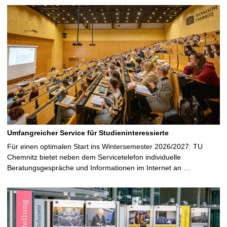
S
e
i
t
e
Umfangreicher Service für Studieninteressierte
Für einen optimalen Start ins Wintersemester 2026/2027: TU
Chemnitz bietet neben dem Servicetelefon individuelle
Beratungsgespräche und Informationen im Internet an …