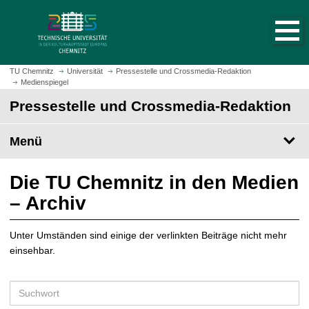
S
S
t
p
a
r
r
i
t
n
TU Chemnitz
Universität
Pressestelle und Crossmedia-Redaktion
s
Medienspiegel
g
e
e
Pressestelle und Crossmedia-Redaktion
i
z
t
u
Menü
e
m
a
H
u
a
Die TU Chemnitz in den Medien
f
u
– Archiv
r
p
u
t
f
Unter Umständen sind einige der verlinkten Beiträge nicht mehr
i
e
einsehbar.
n
n
h
a
S
l
u