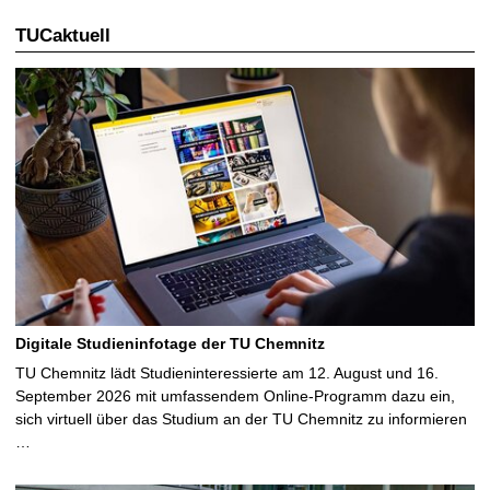
l
TUCaktuell
e
S
e
i
t
e
Digitale Studieninfotage der TU Chemnitz
TU Chemnitz lädt Studieninteressierte am 12. August und 16.
September 2026 mit umfassendem Online-Programm dazu ein,
sich virtuell über das Studium an der TU Chemnitz zu informieren
…