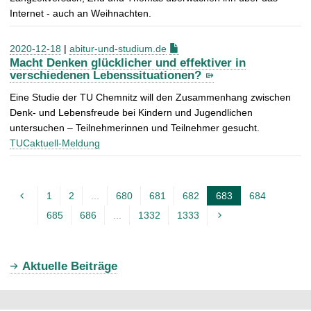
Internet - auch an Weihnachten.
2020-12-18
|
abitur-und-studium.de
Macht Denken glücklicher und effektiver in
verschiedenen Lebenssituationen?
Eine Studie der TU Chemnitz will den Zusammenhang zwischen
Denk- und Lebensfreude bei Kindern und Jugendlichen
untersuchen – Teilnehmerinnen und Teilnehmer gesucht.
TUCaktuell-Meldung
1
2
...
680
681
682
683
684
A
685
686
...
1332
1333
k
t
u
Aktuelle Beiträge
e
l