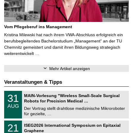
Vom Pflegeberuf ins Management
Kristina Milewski hat nach ihrem VWA-Abschluss erfolgreich ein
berufsbegleitendes Bachelorstudium „Management“ an der TU
Chemnitz gemeistert und damit ihren Bildungsweg strategisch
weiterentwickelt …
Mehr Artikel anzeigen
Veranstaltungen & Tipps
T
3
31
MAIN-Vorlesung "Wireless Small-Scale Surgical
U
1
Robots for Precision Medical …
C
.
AUG
h
0
Der Vortrag stellt drahtlose medizinische Mikroroboter
e
8
für gezielte, …
m
.
n
2
T
i
2
21
ISEG2026 International Symposium on Epitaxial
0
U
t
1
2
Graphene
C
z