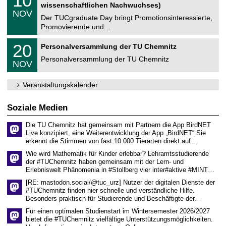
10
t
0
2
wissenschaftlichen Nachwuchses)
n
z
.
6
NOV
t
1
Der TUCgraduate Day bringt Promotionsinteressierte,
r
1
Promovierende und …
u
.
m
2
T
f
2
20
Personalversammlung der TU Chemnitz
0
U
ü
0
2
C
r
Personalversammlung der TU Chemnitz
.
6
NOV
h
d
1
e
e
1
m
n
.
Veranstaltungskalender
n
w
2
i
i
0
t
s
2
Soziale Medien
z
s
6
e
Die TU Chemnitz hat gemeinsam mit Partnern die App BirdNET
n
Live konzipiert, eine Weiterentwicklung der App „BirdNET“.Sie
s
erkennt die Stimmen von fast 10.000 Tierarten direkt auf…
c
h
Wie wird Mathematik für Kinder erlebbar? Lehramtsstudierende
a
der #TUChemnitz haben gemeinsam mit der Lern- und
f
Erlebniswelt Phänomenia in #Stollberg vier inter#aktive #MINT…
t
l
[RE: mastodon.social/@tuc_urz] Nutzer der digitalen Dienste der
i
#TUChemnitz finden hier schnelle und verständliche Hilfe.
c
Besonders praktisch für Studierende und Beschäftigte der…
h
e
Für einen optimalen Studienstart im Wintersemester 2026/2027
n
bietet die #TUChemnitz vielfältige Unterstützungsmöglichkeiten.
N