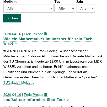
Medium:
Typ:
Jahr:
t
c
h
e
Suchen
n
a
c
2020-04-16
|
Freie Presse
h
Wie ein Mathematiker im Internet für sein Fach
:
wirbt
#GERNELERNEN: Dr. Frank Göring, Wissenschaftlicher
Mitarbeiter der Professur Algorithmische und Diskrete Mathematik
der TU Chemnitz, ist heute ab 11:00 Uhr im Livestream von MDR
WISSEN zu sehen und zu hören. Er hilft mathematischen
Funktionen und Brüchen auf die Sprünge und verrät die
Geheimnisse des Dreiecks und klärt: Ist Mathe eine Sprache?
TUCaktuell-Meldung
2020-04-16
|
Freie Presse
Laufkultour informiert über Tour