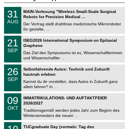
T
3
31
MAIN-Vorlesung "Wireless Small-Scale Surgical
U
1
Robots for Precision Medical …
C
.
AUG
h
0
Der Vortrag stellt drahtlose medizinische Mikroroboter
e
8
für gezielte, …
m
.
n
2
T
i
2
21
ISEG2026 International Symposium on Epitaxial
0
U
t
1
2
Graphene
C
z
.
6
SEP
h
0
Das Ziel des Symposiums ist es, Wissenschaftlerinnen
e
9
und Wissenschaftler …
m
.
n
2
T
i
2
26
Selbstfahrende Autos: Technik und Zukunft
0
U
t
6
2
hautnah erleben
C
z
.
6
SEP
h
0
Kannst du dir vorstellen, dass Autos in Zukunft ganz
e
9
allein fahren? In …
m
.
n
2
T
i
0
09
IMMATRIKULATIONS- UND AUFTAKTFEIER
0
U
t
9
2
2026/2027
C
z
.
6
OKT
h
1
Traditionsgemäß werden jedes Jahr zum Beginn des
e
0
Wintersemesters die neuen …
m
.
n
2
Z
i
1
TUCgraduate Day (vormals: Tag des
0
e