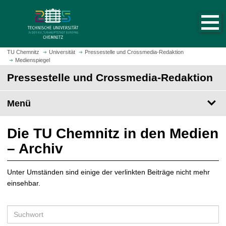
S
S
t
p
a
r
r
i
t
n
TU Chemnitz
Universität
Pressestelle und Crossmedia-Redaktion
s
Medienspiegel
g
e
e
Pressestelle und Crossmedia-Redaktion
i
z
t
u
Menü
e
m
a
H
u
a
Die TU Chemnitz in den Medien
f
u
– Archiv
r
p
u
t
f
Unter Umständen sind einige der verlinkten Beiträge nicht mehr
i
e
einsehbar.
n
n
h
a
S
l
u