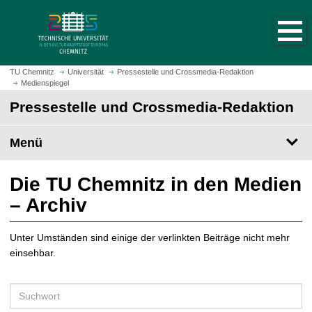
S
S
t
p
a
r
r
i
t
n
TU Chemnitz
Universität
Pressestelle und Crossmedia-Redaktion
s
Medienspiegel
g
e
e
Pressestelle und Crossmedia-Redaktion
i
z
t
u
Menü
e
m
a
H
u
a
Die TU Chemnitz in den Medien
f
u
– Archiv
r
p
u
t
f
Unter Umständen sind einige der verlinkten Beiträge nicht mehr
i
e
einsehbar.
n
n
h
a
S
l
u