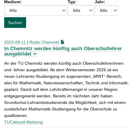
Medium:
Typ:
Jahr:
t
c
h
e
Suchen
n
a
c
2023-09-11
|
Radio Chemnitz
h
In Chemnitz werden künftig auch Oberschullehrer
:
ausgebildet
An der TU Chemnitz werden künftig auch Oberschullehrerinnen
und -lehrer ausgebildet. Ab dem Wintersemester 2026 ist ein
neuer Lehramts-Studiengang im sogenannten „MINT“-Bereich,
also für Mathematik, Naturwissenschaften, Technik und Informatik,
geplant. Damit soll dem Lehrkräftemangel in unserer Region
entgegengewirkt werden. Bereits im nächsten Jahr haben
Grundschul-Lehramtsstudierende die Möglichkeit, sich mit einem
zusätzlichen Mathematik-Studiengang für die Oberschule zu
qualifizieren.
TUCaktuell-Meldung