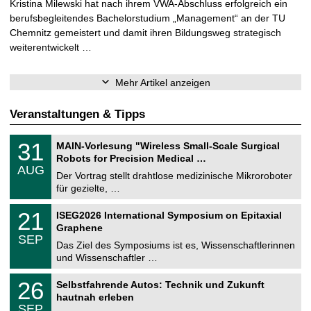
Kristina Milewski hat nach ihrem VWA-Abschluss erfolgreich ein
berufsbegleitendes Bachelorstudium „Management“ an der TU
Chemnitz gemeistert und damit ihren Bildungsweg strategisch
weiterentwickelt …
Mehr Artikel anzeigen
Veranstaltungen & Tipps
T
3
31
MAIN-Vorlesung "Wireless Small-Scale Surgical
U
1
Robots for Precision Medical …
C
.
AUG
h
0
Der Vortrag stellt drahtlose medizinische Mikroroboter
e
8
für gezielte, …
m
.
n
2
T
i
2
21
ISEG2026 International Symposium on Epitaxial
0
U
t
1
2
Graphene
C
z
.
6
SEP
h
0
Das Ziel des Symposiums ist es, Wissenschaftlerinnen
e
9
und Wissenschaftler …
m
.
n
2
T
i
2
26
Selbstfahrende Autos: Technik und Zukunft
0
U
t
6
2
hautnah erleben
C
z
.
6
SEP
h