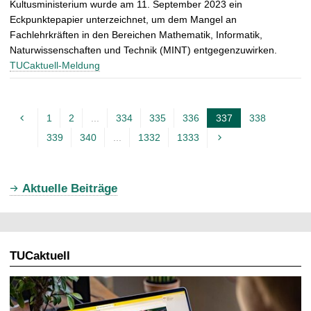
Kultusministerium wurde am 11. September 2023 ein
Eckpunktepapier unterzeichnet, um dem Mangel an
Fachlehrkräften in den Bereichen Mathematik, Informatik,
Naturwissenschaften und Technik (MINT) entgegenzuwirken.
TUCaktuell-Meldung
1
2
...
334
335
336
337
338
A
339
340
...
1332
1333
k
t
u
Aktuelle Beiträge
e
l
l
TUCaktuell
e
S
e