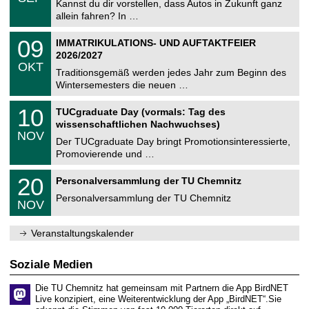
0
Kannst du dir vorstellen, dass Autos in Zukunft ganz
e
9
allein fahren? In …
m
.
n
2
T
i
0
09
IMMATRIKULATIONS- UND AUFTAKTFEIER
0
U
t
9
2
2026/2027
C
z
.
6
OKT
h
1
Traditionsgemäß werden jedes Jahr zum Beginn des
e
0
Wintersemesters die neuen …
m
.
n
2
Z
i
1
10
TUCgraduate Day (vormals: Tag des
0
e
t
0
2
wissenschaftlichen Nachwuchses)
n
z
.
6
NOV
t
1
Der TUCgraduate Day bringt Promotionsinteressierte,
r
1
Promovierende und …
u
.
m
2
T
f
2
20
Personalversammlung der TU Chemnitz
0
U
ü
0
2
C
r
Personalversammlung der TU Chemnitz
.
6
NOV
h
d
1
e
e
1
m
n
.
Veranstaltungskalender
n
w
2
i
i
0
t
s
2
Soziale Medien
z
s
6
e
Die TU Chemnitz hat gemeinsam mit Partnern die App BirdNET
n
Live konzipiert, eine Weiterentwicklung der App „BirdNET“.Sie
s