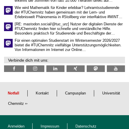
erkennt die Stimmen von fast 10.000 Tierarten direkt auf…
c
h
Wie wird Mathematik für Kinder erlebbar? Lehramtsstudierende
a
der #TUChemnitz haben gemeinsam mit der Lern- und
f
Erlebniswelt Phänomenia in #Stollberg vier inter#aktive #MINT…
t
l
[RE: mastodon.social/@tuc_urz] Nutzer der digitalen Dienste der
i
#TUChemnitz finden hier schnelle und verständliche Hilfe.
c
Besonders praktisch für Studierende und Beschäftigte der…
h
e
Für einen optimalen Studienstart im Wintersemester 2026/2027
n
bietet die #TUChemnitz vielfältige Unterstützungsmöglichkeiten.
N
Von Informationen im Internet zur Online…
a
c
Verbinde dich mit uns:
h
w
u
c
h
s
Notfall
Kontakt
Campusplan
Universität
Chemnitz
Anmelden
Impressum
Datenschutz