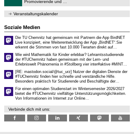
1
Promovierende und …
u
.
m
2
f
0
Veranstaltungskalender
ü
2
r
6
d
Soziale Medien
e
n
Die TU Chemnitz hat gemeinsam mit Partnern die App BirdNET
w
Live konzipiert, eine Weiterentwicklung der App „BirdNET“.Sie
i
erkennt die Stimmen von fast 10.000 Tierarten direkt auf…
s
s
Wie wird Mathematik für Kinder erlebbar? Lehramtsstudierende
e
der #TUChemnitz haben gemeinsam mit der Lern- und
n
Erlebniswelt Phänomenia in #Stollberg vier inter#aktive #MINT…
s
c
[RE: mastodon.social/@tuc_urz] Nutzer der digitalen Dienste der
h
#TUChemnitz finden hier schnelle und verständliche Hilfe.
a
Besonders praktisch für Studierende und Beschäftigte der…
f
t
Für einen optimalen Studienstart im Wintersemester 2026/2027
l
bietet die #TUChemnitz vielfältige Unterstützungsmöglichkeiten.
i
Von Informationen im Internet zur Online…
c
h
Verbinde dich mit uns:
e
n
N
a
c
h