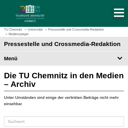
S
S
t
p
a
r
r
i
t
n
TU Chemnitz
Universität
Pressestelle und Crossmedia-Redaktion
s
Medienspiegel
g
e
e
Pressestelle und Crossmedia-Redaktion
i
z
t
u
Menü
e
m
a
H
u
a
Die TU Chemnitz in den Medien
f
u
– Archiv
r
p
u
t
f
Unter Umständen sind einige der verlinkten Beiträge nicht mehr
i
e
einsehbar.
n
n
h
a
S
l
u