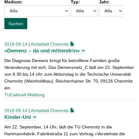
Medium:
Typ:
Jahr:
t
c
h
e
Suchen
n
a
c
2018-09-14
|
Amtsblatt Chemnitz
h
»Demenz – da und mittendrin«
:
Die Diagnose Demenz bringt für betroffene Familien große
Veränderung mit sich. Das Demenznetz_C lädt am 22. September
von 8.30 bis 14 Uhr zum Aktionstag in die Technische Universität
Chemnitz (Weinholdbau), Reichenhainer Str. 70, 09126 Chemnitz
ein.
TUCaktuell-Meldung
2018-09-14
|
Amtsblatt Chemnitz
Kinder-Uni
Am 22. September, 14 Uhr, lädt die TU Chemnitz in die
Hartmannfabrik, Fabrikstraße 11 zum Vortrag »Verstehste die