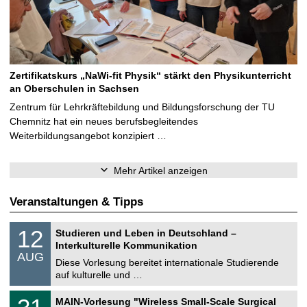
Zertifikatskurs „NaWi-fit Physik“ stärkt den Physikunterricht
an Oberschulen in Sachsen
Zentrum für Lehrkräftebildung und Bildungsforschung der TU
Chemnitz hat ein neues berufsbegleitendes
Weiterbildungsangebot konzipiert …
Mehr Artikel anzeigen
Veranstaltungen & Tipps
S
1
12
Studieren und Leben in Deutschland –
o
2
Interkulturelle Kommunikation
n
.
AUG
s
0
Diese Vorlesung bereitet internationale Studierende
t
8
auf kulturelle und …
i
.
g
2
T
e
3
MAIN-Vorlesung "Wireless Small-Scale Surgical
0
U