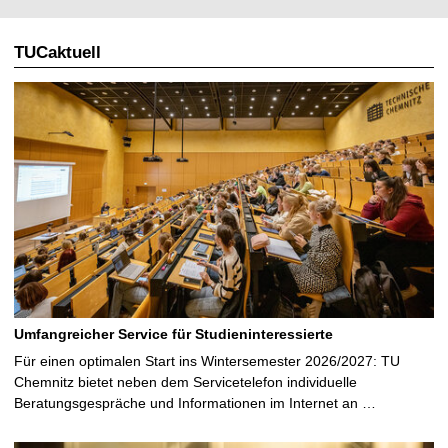
l
TUCaktuell
e
S
e
i
t
e
Umfangreicher Service für Studieninteressierte
Für einen optimalen Start ins Wintersemester 2026/2027: TU
Chemnitz bietet neben dem Servicetelefon individuelle
Beratungsgespräche und Informationen im Internet an …