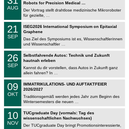
31
1
2
Robots for Precision Medical …
C
.
6
AUG
h
0
Der Vortrag stellt drahtlose medizinische Mikroroboter
e
8
für gezielte, …
m
.
n
2
T
i
2
21
ISEG2026 International Symposium on Epitaxial
0
U
t
1
2
Graphene
C
z
.
6
SEP
h
0
Das Ziel des Symposiums ist es, Wissenschaftlerinnen
e
9
und Wissenschaftler …
m
.
n
2
T
i
2
26
Selbstfahrende Autos: Technik und Zukunft
0
U
t
6
2
hautnah erleben
C
z
.
6
SEP
h
0
Kannst du dir vorstellen, dass Autos in Zukunft ganz
e
9
allein fahren? In …
m
.
n
2
T
i
0
09
IMMATRIKULATIONS- UND AUFTAKTFEIER
0
U
t
9
2
2026/2027
C
z
.
6
OKT
h
1
Traditionsgemäß werden jedes Jahr zum Beginn des
e
0
Wintersemesters die neuen …
m
.
n
2
Z
i
1
10
TUCgraduate Day (vormals: Tag des
0
e
t
0
2
wissenschaftlichen Nachwuchses)
n
z
.
6
NOV
t
1
Der TUCgraduate Day bringt Promotionsinteressierte,
r