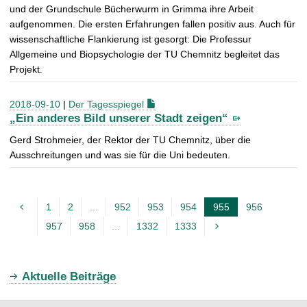
und der Grundschule Bücherwurm in Grimma ihre Arbeit
aufgenommen. Die ersten Erfahrungen fallen positiv aus. Auch für
wissenschaftliche Flankierung ist gesorgt: Die Professur
Allgemeine und Biopsychologie der TU Chemnitz begleitet das
Projekt.
2018-09-10
|
Der Tagesspiegel
„Ein anderes Bild unserer Stadt zeigen“
Gerd Strohmeier, der Rektor der TU Chemnitz, über die
Ausschreitungen und was sie für die Uni bedeuten.
1
2
...
952
953
954
955
956
A
957
958
...
1332
1333
k
t
u
Aktuelle Beiträge
e
l