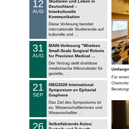
1
12
Studieren und Leben in
o
2
Deutschland –
n
.
AUG
s
Interkulturelle
0
t
Kommunikation
8
i
.
Diese Vorlesung bereitet
g
2
e
internationale Studierende auf
0
kulturelle und …
2
6
T
3
31
MAIN-Vorlesung "Wireless
U
1
Small-Scale Surgical Robots
C
.
AUG
h
for Precision Medical …
0
e
8
Der Vortrag stellt drahtlose
m
.
medizinische Mikroroboter für
n
Umfangre
2
i
gezielte, …
0
Für einen
t
2
z
T
Chemnitz 
6
2
21
ISEG2026 International
U
1
Beratung
Symposium on Epitaxial
C
.
SEP
h
Graphene
0
e
9
Das Ziel des Symposiums ist
m
.
es, Wissenschaftlerinnen und
n
2
i
Wissenschaftler …
0
t
2
z
T
6
2
26
Selbstfahrende Autos:
U
6
Technik und Zukunft