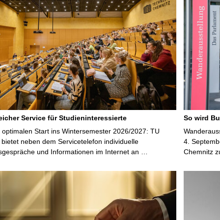
S
e
i
t
e
icher Service für Studieninteressierte
So wird Bu
 optimalen Start ins Wintersemester 2026/2027: TU
Wanderausst
bietet neben dem Servicetelefon individuelle
4. Septembe
sgespräche und Informationen im Internet an …
Chemnitz z