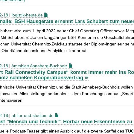
2-18
|
logistik-heute.de
nalie: BSH Hausgeräte ernennt Lars Schubert zum neu
hubert wird zum 1. April 2022 neuer Chief Operating Officer sowie Mi
Mit Schubert rücke ein langjähriger BSH-Kenner in die Geschäftsfüh
chen Universität Chemnitz-Zwickau startete der Diplom-Ingenieur se
 Oberflächentechnik und Analytik in Traunreut.
2-18
|
Amtsblatt Annaberg-Buchholz
t Rail Connectivity Campus“ kommt immer mehr ins Rol
olz schließen Kooperationsvertrag
hnische Universität Chemnitz und die Stadt Annaberg-Buchholz wollen 
ropaweiten Alleinstellungsmerkmalen – dem Forschungscampus „Smart 
intensivieren.
2-18
|
abitur-und-studium.de
st "Mensch und Technik": Hörbar neue Erkenntnisse zu 
uelle Podcast-Teaser gibt einen Ausblick auf die zweite Staffel des T