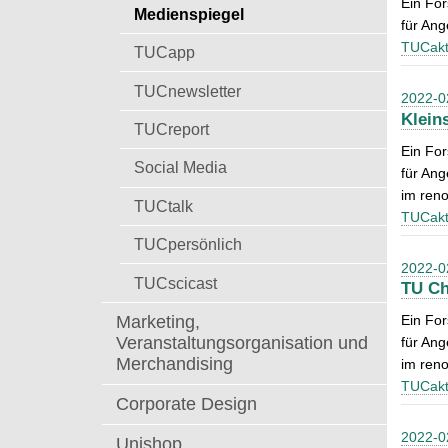
Ein Fo
t
Medienspiegel
a
für Ang
c
TUCakt
TUCapp
h
:
TUCnewsletter
2022-0
Klein
TUCreport
Ein Fo
Social Media
für Ang
im ren
TUCtalk
TUCakt
TUCpersönlich
2022-0
TUCscicast
TU Ch
Marketing,
Ein Fo
Veranstaltungsorganisation und
für Ang
Merchandising
im ren
TUCakt
Corporate Design
2022-0
Unishop