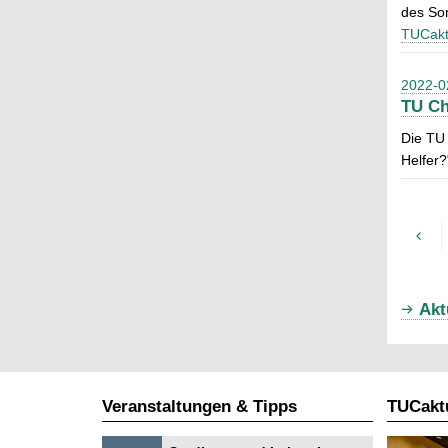
des Son
TUCakt
2022-0
TU Ch
Die TU
Helfer?
Akt
Veranstaltungen & Tipps
TUCaktu
S