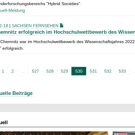
derforschungsbereichs "Hybrid Societies".
uell-Meldung
2-18
|
SACHSEN FERNSEHEN
emnitz erfolgreich im Hochschulwettbewerb des Wissen
 Chemnitz war im Hochschulwettbewerb des Wissenschaftsjahres 2022 
" erfolgreich.
1
2
...
527
528
529
530
531
532
533
.
A
k
t
uelle Beiträge
u
e
l
ell
l
e