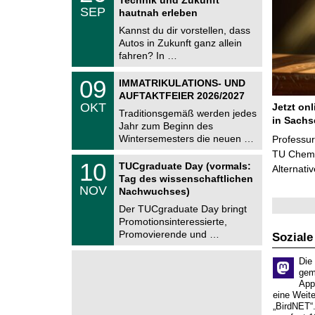
C
.
SEP
h
hautnah erleben
0
e
9
Kannst du dir vorstellen, dass
m
.
Autos in Zukunft ganz allein
n
2
i
fahren? In …
0
t
2
z
T
6
0
09
IMMATRIKULATIONS- UND
U
9
AUFTAKTFEIER 2026/2027
C
.
OKT
Jetzt on
h
1
Traditionsgemäß werden jedes
e
in Sachs
0
Jahr zum Beginn des
m
.
Wintersemesters die neuen …
n
Professu
2
i
TU Chemni
0
Z
t
1
10
2
TUCgraduate Day (vormals:
Alternati
e
z
0
6
Tag des wissenschaftlichen
n
.
NOV
t
Nachwuchses)
1
r
1
Der TUCgraduate Day bringt
u
.
Promotionsinteressierte,
m
2
f
Promovierende und …
Soziale
0
ü
2
r
6
Die
d
gem
e
App
n
w
eine Weit
i
„BirdNET“