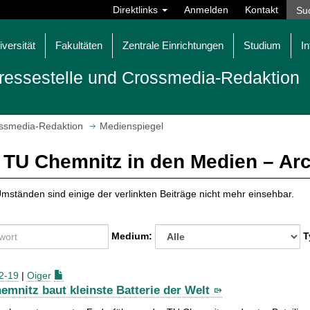
Direktlinks
Anmelden
Kontakt
iversität
Fakultäten
Zentrale Einrichtungen
Studium
In
ressestelle und Crossmedia-Redaktion
ossmedia-Redaktion
Medienspiegel
 TU Chemnitz in den Medien – Ar
mständen sind einige der verlinkten Beiträge nicht mehr einsehbar.
Medium:
T
2-19
|
Oiger
emnitz baut kleinste Batterie der Welt