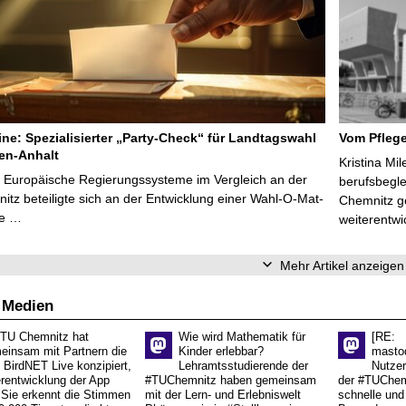
line: Spezialisierter „Party-Check“ für Landtagswahl
Vom Pfleg
en-Anhalt
Kristina Mi
r Europäische Regierungssysteme im Vergleich an der
berufsbegl
tz beteiligte sich an der Entwicklung einer Wahl-O-Mat-
Chemnitz ge
ve …
weiterentwi
Mehr Artikel anzeigen
 Medien
 TU Chemnitz hat
Wie wird Mathematik für
[RE:
einsam mit Partnern die
Kinder erlebbar?
masto
 BirdNET Live konzipiert,
Lehramtsstudierende der
Nutzer
erentwicklung der App
#TUChemnitz haben gemeinsam
der #TUChemn
.Sie erkennt die Stimmen
mit der Lern- und Erlebniswelt
schnelle und 