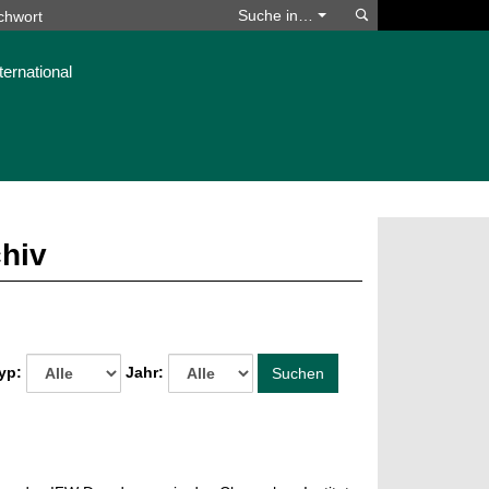
Suchen
Suche in…
ternational
chiv
yp:
Jahr:
Suchen