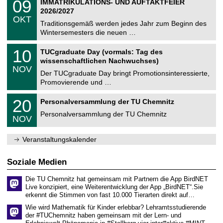
0
09
IMMATRIKULATIONS- UND AUFTAKTFEIER
0
U
t
9
2
2026/2027
C
z
.
6
OKT
h
1
Traditionsgemäß werden jedes Jahr zum Beginn des
e
0
Wintersemesters die neuen …
m
.
n
2
Z
i
1
10
TUCgraduate Day (vormals: Tag des
0
e
t
0
2
wissenschaftlichen Nachwuchses)
n
z
.
6
NOV
t
1
Der TUCgraduate Day bringt Promotionsinteressierte,
r
1
Promovierende und …
u
.
m
2
T
f
2
20
Personalversammlung der TU Chemnitz
0
U
ü
0
2
C
r
Personalversammlung der TU Chemnitz
.
6
NOV
h
d
1
e
e
1
m
n
.
Veranstaltungskalender
n
w
2
i
i
0
t
s
2
Soziale Medien
z
s
6
e
Die TU Chemnitz hat gemeinsam mit Partnern die App BirdNET
n
Live konzipiert, eine Weiterentwicklung der App „BirdNET“.Sie
s
erkennt die Stimmen von fast 10.000 Tierarten direkt auf…
c
h
Wie wird Mathematik für Kinder erlebbar? Lehramtsstudierende
a
der #TUChemnitz haben gemeinsam mit der Lern- und
f