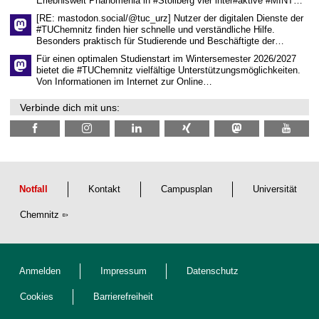
Erlebniswelt Phänomenia in #Stollberg vier inter#aktive #MINT…
t
l
[RE: mastodon.social/@tuc_urz] Nutzer der digitalen Dienste der
i
#TUChemnitz finden hier schnelle und verständliche Hilfe.
c
Besonders praktisch für Studierende und Beschäftigte der…
h
e
Für einen optimalen Studienstart im Wintersemester 2026/2027
n
bietet die #TUChemnitz vielfältige Unterstützungsmöglichkeiten.
N
Von Informationen im Internet zur Online…
a
c
Verbinde dich mit uns:
h
w
u
c
h
s
Notfall
Kontakt
Campusplan
Universität
Chemnitz
Anmelden
Impressum
Datenschutz
Cookies
Barrierefreiheit