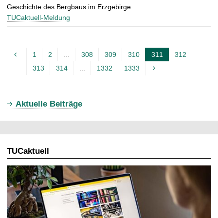
Geschichte des Bergbaus im Erzgebirge.
TUCaktuell-Meldung
1
2
...
308
309
310
311
312
A
313
314
...
1332
1333
k
t
u
Aktuelle Beiträge
e
l
l
TUCaktuell
e
S
e
i
t
e