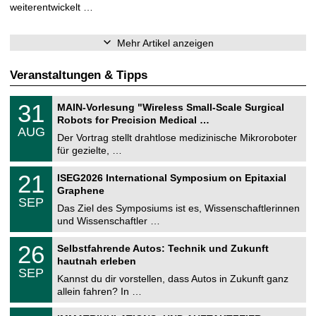
weiterentwickelt …
Mehr Artikel anzeigen
Veranstaltungen & Tipps
T
3
31
MAIN-Vorlesung "Wireless Small-Scale Surgical
U
1
Robots for Precision Medical …
C
.
AUG
h
0
Der Vortrag stellt drahtlose medizinische Mikroroboter
e
8
für gezielte, …
m
.
n
2
T
i
2
21
ISEG2026 International Symposium on Epitaxial
0
U
t
1
2
Graphene
C
z
.
6
SEP
h
0
Das Ziel des Symposiums ist es, Wissenschaftlerinnen
e
9
und Wissenschaftler …
m
.
n
2
T
i
2
26
Selbstfahrende Autos: Technik und Zukunft
0
U
t
6
2
hautnah erleben
C
z
.
6
SEP
h
0
Kannst du dir vorstellen, dass Autos in Zukunft ganz
e
9
allein fahren? In …
m
.
n
2
T
i