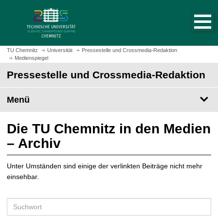
S
S
t
p
a
r
r
i
t
n
TU Chemnitz
Universität
Pressestelle und Crossmedia-Redaktion
s
Medienspiegel
g
e
e
Pressestelle und Crossmedia-Redaktion
i
z
t
u
Menü
e
m
a
H
u
a
Die TU Chemnitz in den Medien
f
u
– Archiv
r
p
u
t
f
Unter Umständen sind einige der verlinkten Beiträge nicht mehr
i
e
einsehbar.
n
n
h
a
S
l
u