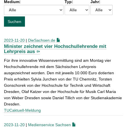
Medium:
Typ:
Jahr:
t
c
h
e
Suchen
n
a
c
2023-11-20
|
DieSachsen.de
h
Minister zeichnet vier Hochschullehrende mit
:
Lehrpreis aus
Für ihre innovative Wissensvermittlung sind am Montag vier
Hochschullehrende mit dem Sächsischen Lehrpreis
ausgezeichnet worden. Den mit jeweils 10.000 Euro dotierten
Preis erhielten Sylvia Jurchen von der TU Chemnitz, Torsten
Gonschorek von der Hochschule für Technik und Wirtschaft
Dresden, Olaf Katzer von der Hochschule für Musik Carl Maria
von Weber Dresden sowie Daniel Tillich von der Studienakademie
Dresden.
TUCaktuell-Meldung
2023-11-20
|
Medienservice Sachsen