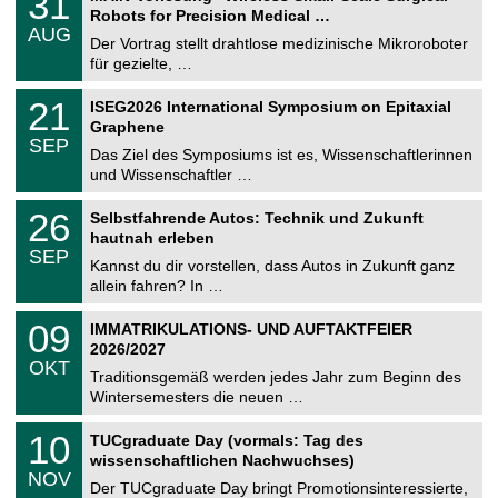
31
U
1
Robots for Precision Medical …
C
.
AUG
h
0
Der Vortrag stellt drahtlose medizinische Mikroroboter
e
8
für gezielte, …
m
.
n
2
T
i
2
21
ISEG2026 International Symposium on Epitaxial
0
U
t
1
2
Graphene
C
z
.
6
SEP
h
0
Das Ziel des Symposiums ist es, Wissenschaftlerinnen
e
9
und Wissenschaftler …
m
.
n
2
T
i
2
26
Selbstfahrende Autos: Technik und Zukunft
0
U
t
6
2
hautnah erleben
C
z
.
6
SEP
h
0
Kannst du dir vorstellen, dass Autos in Zukunft ganz
e
9
allein fahren? In …
m
.
n
2
T
i
0
09
IMMATRIKULATIONS- UND AUFTAKTFEIER
0
U
t
9
2
2026/2027
C
z
.
6
OKT
h
1
Traditionsgemäß werden jedes Jahr zum Beginn des
e
0
Wintersemesters die neuen …
m
.
n
2
Z
i
1
10
TUCgraduate Day (vormals: Tag des
0
e
t
0
2
wissenschaftlichen Nachwuchses)
n
z
.
6
NOV
t
1
Der TUCgraduate Day bringt Promotionsinteressierte,
r