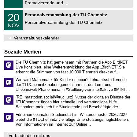
1
Promovierende und …
u
.
m
2
T
f
2
20
Personalversammlung der TU Chemnitz
0
U
ü
0
2
C
r
Personalversammlung der TU Chemnitz
.
6
NOV
h
d
1
e
e
1
m
n
.
Veranstaltungskalender
n
w
2
i
i
0
t
s
2
Soziale Medien
z
s
6
e
Die TU Chemnitz hat gemeinsam mit Partnern die App BirdNET
n
Live konzipiert, eine Weiterentwicklung der App „BirdNET“.Sie
s
erkennt die Stimmen von fast 10.000 Tierarten direkt auf…
c
h
Wie wird Mathematik für Kinder erlebbar? Lehramtsstudierende
a
der #TUChemnitz haben gemeinsam mit der Lern- und
f
Erlebniswelt Phänomenia in #Stollberg vier inter#aktive #MINT…
t
l
[RE: mastodon.social/@tuc_urz] Nutzer der digitalen Dienste der
i
#TUChemnitz finden hier schnelle und verständliche Hilfe.
c
Besonders praktisch für Studierende und Beschäftigte der…
h
e
Für einen optimalen Studienstart im Wintersemester 2026/2027
n
bietet die #TUChemnitz vielfältige Unterstützungsmöglichkeiten.
N
Von Informationen im Internet zur Online…
a
c
Verbinde dich mit uns: