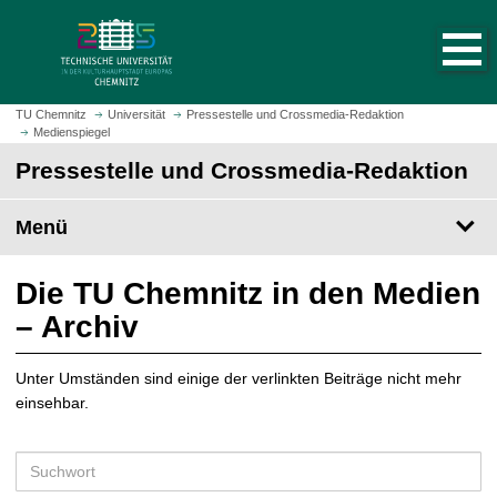
S
S
t
p
a
r
r
i
t
n
TU Chemnitz
Universität
Pressestelle und Crossmedia-Redaktion
s
Medienspiegel
g
e
e
Pressestelle und Crossmedia-Redaktion
i
z
t
u
Menü
e
m
a
H
u
a
Die TU Chemnitz in den Medien
f
u
– Archiv
r
p
u
t
f
Unter Umständen sind einige der verlinkten Beiträge nicht mehr
i
e
einsehbar.
n
n
h
a
S
l
u