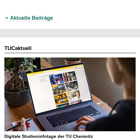
t
u
Aktuelle Beiträge
e
l
l
TUCaktuell
e
S
e
i
t
e
Digitale Studieninfotage der TU Chemnitz