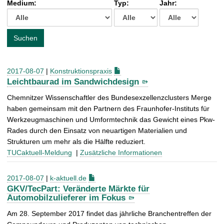
Medium:
Typ:
Jahr:
t
c
h
e
Suchen
n
a
c
2017-08-07
|
Konstruktionspraxis
h
Leichtbaurad im Sandwichdesign
:
Chemnitzer Wissenschaftler des Bundesexzellenzclusters Merge
haben gemeinsam mit den Partnern des Fraunhofer-Instituts für
Werkzeugmaschinen und Umformtechnik das Gewicht eines Pkw-
Rades durch den Einsatz von neuartigen Materialien und
Strukturen um mehr als die Hälfte reduziert.
TUCaktuell-Meldung
|
Zusätzliche Informationen
2017-08-07
|
k-aktuell.de
GKV/TecPart: Veränderte Märkte für
Automobilzulieferer im Fokus
Am 28. September 2017 findet das jährliche Branchentreffen der