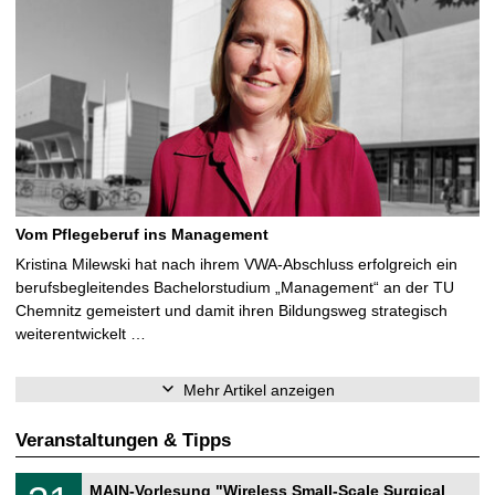
Vom Pflegeberuf ins Management
Kristina Milewski hat nach ihrem VWA-Abschluss erfolgreich ein
berufsbegleitendes Bachelorstudium „Management“ an der TU
Chemnitz gemeistert und damit ihren Bildungsweg strategisch
weiterentwickelt …
Mehr Artikel anzeigen
Veranstaltungen & Tipps
T
3
MAIN-Vorlesung "Wireless Small-Scale Surgical