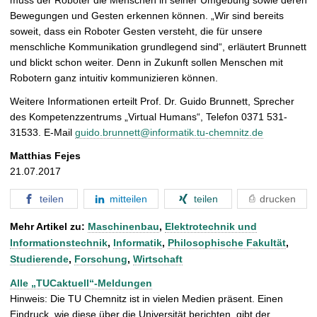
muss der Roboter die Menschen in seiner Umgebung sowie deren
Bewegungen und Gesten erkennen können. „Wir sind bereits
soweit, dass ein Roboter Gesten versteht, die für unsere
menschliche Kommunikation grundlegend sind“, erläutert Brunnett
und blickt schon weiter. Denn in Zukunft sollen Menschen mit
Robotern ganz intuitiv kommunizieren können.
Weitere Informationen erteilt Prof. Dr. Guido Brunnett, Sprecher
des Kompetenzzentrums „Virtual Humans“, Telefon 0371 531-
31533. E-Mail
guido.brunnett@informatik.tu-chemnitz.de
Matthias Fejes
21.07.2017
teilen
mitteilen
teilen
drucken
Mehr Artikel zu:
Maschinenbau
,
Elektrotechnik und
Informationstechnik
,
Informatik
,
Philosophische Fakultät
,
Studierende
,
Forschung
,
Wirtschaft
Alle „TUCaktuell“-Meldungen
Hinweis: Die TU Chemnitz ist in vielen Medien präsent. Einen
Eindruck, wie diese über die Universität berichten, gibt der