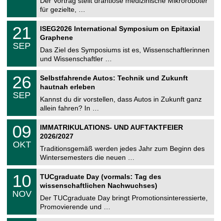
Der Vortrag stellt drahtlose medizinische Mikroroboter
e
8
für gezielte, …
m
.
n
2
T
i
2
21
ISEG2026 International Symposium on Epitaxial
0
U
t
1
2
Graphene
C
z
.
6
SEP
h
0
Das Ziel des Symposiums ist es, Wissenschaftlerinnen
e
9
und Wissenschaftler …
m
.
n
2
T
i
2
26
Selbstfahrende Autos: Technik und Zukunft
0
U
t
6
2
hautnah erleben
C
z
.
6
SEP
h
0
Kannst du dir vorstellen, dass Autos in Zukunft ganz
e
9
allein fahren? In …
m
.
n
2
T
i
0
09
IMMATRIKULATIONS- UND AUFTAKTFEIER
0
U
t
9
2
2026/2027
C
z
.
6
OKT
h
1
Traditionsgemäß werden jedes Jahr zum Beginn des
e
0
Wintersemesters die neuen …
m
.
n
2
Z
i
1
10
TUCgraduate Day (vormals: Tag des
0
e
t
0
2
wissenschaftlichen Nachwuchses)
n
z
.
6
NOV
t
1
Der TUCgraduate Day bringt Promotionsinteressierte,
r
1
Promovierende und …
u
.
m
2
T