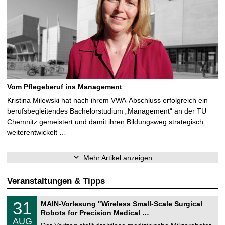
Vom Pflegeberuf ins Management
Kristina Milewski hat nach ihrem VWA-Abschluss erfolgreich ein
berufsbegleitendes Bachelorstudium „Management“ an der TU
Chemnitz gemeistert und damit ihren Bildungsweg strategisch
weiterentwickelt …
Mehr Artikel anzeigen
Veranstaltungen & Tipps
T
3
31
MAIN-Vorlesung "Wireless Small-Scale Surgical
U
1
Robots for Precision Medical …
C
.
AUG
h
0