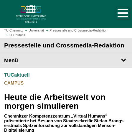
S
S
t
p
a
r
r
i
t
n
TU Chemnitz
Universität
Pressestelle und Crossmedia-Redaktion
s
TUCaktuell
g
e
e
Pressestelle und Crossmedia-Redaktion
i
z
t
u
Menü
e
m
a
H
u
TUCaktuell
a
f
u
CAMPUS
r
p
u
Heute die Arbeitswelt von
t
f
i
morgen simulieren
e
n
n
h
Chemnitzer Kompetenzzentrum „Virtual Humans“
präsentierte bei Besuch von Staatssekretär Stefan Brangs
a
erstmals Spitzenforschung zur vollständigen Mensch-
l
Digitalisierung