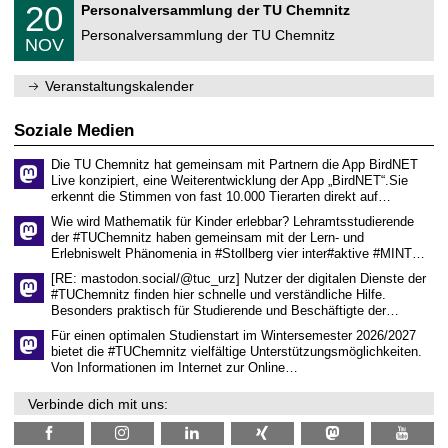
f
2
20
Personalversammlung der TU Chemnitz
0
U
ü
0
2
C
r
Personalversammlung der TU Chemnitz
.
6
NOV
h
d
1
e
e
1
m
n
.
Veranstaltungskalender
n
w
2
i
i
0
t
s
2
Soziale Medien
z
s
6
e
Die TU Chemnitz hat gemeinsam mit Partnern die App BirdNET
n
Live konzipiert, eine Weiterentwicklung der App „BirdNET“.Sie
s
erkennt die Stimmen von fast 10.000 Tierarten direkt auf…
c
h
Wie wird Mathematik für Kinder erlebbar? Lehramtsstudierende
a
der #TUChemnitz haben gemeinsam mit der Lern- und
f
Erlebniswelt Phänomenia in #Stollberg vier inter#aktive #MINT…
t
l
[RE: mastodon.social/@tuc_urz] Nutzer der digitalen Dienste der
i
#TUChemnitz finden hier schnelle und verständliche Hilfe.
c
Besonders praktisch für Studierende und Beschäftigte der…
h
e
Für einen optimalen Studienstart im Wintersemester 2026/2027
n
bietet die #TUChemnitz vielfältige Unterstützungsmöglichkeiten.
N
Von Informationen im Internet zur Online…
a
c
Verbinde dich mit uns:
h
w
u