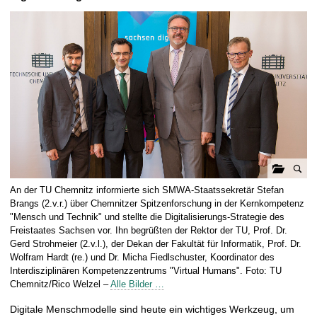
t
G
An der TU Chemnitz informierte sich SMWA-Staatssekretär Stefan
a
Brangs (2.v.r.) über Chemnitzer Spitzenforschung in der Kernkompetenz
l
"Mensch und Technik" und stellte die Digitalisierungs-Strategie des
Freistaates Sachsen vor. Ihn begrüßten der Rektor der TU, Prof. Dr.
e
Gerd Strohmeier (2.v.l.), der Dekan der Fakultät für Informatik, Prof. Dr.
r
Wolfram Hardt (re.) und Dr. Micha Fiedlschuster, Koordinator des
i
Interdisziplinären Kompetenzzentrums "Virtual Humans". Foto: TU
e
Chemnitz/Rico Welzel –
Alle Bilder …
ö
Digitale Menschmodelle sind heute ein wichtiges Werkzeug, um
f