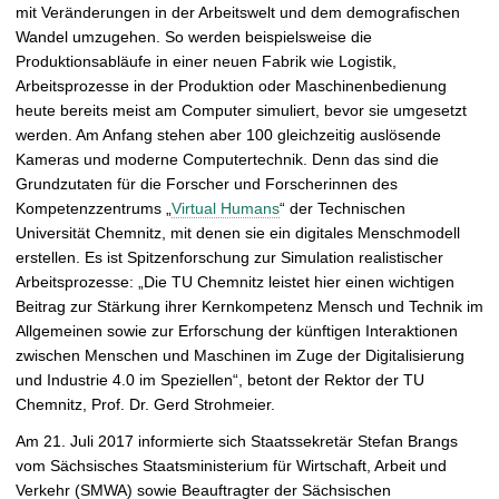
mit Veränderungen in der Arbeitswelt und dem demografischen
f
Wandel umzugehen. So werden beispielsweise die
n
Produktionsabläufe in einer neuen Fabrik wie Logistik,
e
Arbeitsprozesse in der Produktion oder Maschinenbedienung
n
heute bereits meist am Computer simuliert, bevor sie umgesetzt
werden. Am Anfang stehen aber 100 gleichzeitig auslösende
Kameras und moderne Computertechnik. Denn das sind die
Grundzutaten für die Forscher und Forscherinnen des
Kompetenzzentrums „
Virtual Humans
“ der Technischen
Universität Chemnitz, mit denen sie ein digitales Menschmodell
erstellen. Es ist Spitzenforschung zur Simulation realistischer
Arbeitsprozesse: „Die TU Chemnitz leistet hier einen wichtigen
Beitrag zur Stärkung ihrer Kernkompetenz Mensch und Technik im
Allgemeinen sowie zur Erforschung der künftigen Interaktionen
zwischen Menschen und Maschinen im Zuge der Digitalisierung
und Industrie 4.0 im Speziellen“, betont der Rektor der TU
Chemnitz, Prof. Dr. Gerd Strohmeier.
Am 21. Juli 2017 informierte sich Staatssekretär Stefan Brangs
vom Sächsisches Staatsministerium für Wirtschaft, Arbeit und
Verkehr (SMWA) sowie Beauftragter der Sächsischen