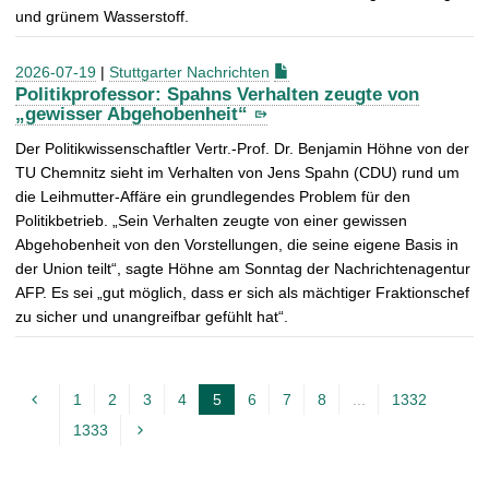
und grünem Wasserstoff.
2026-07-19
|
Stuttgarter Nachrichten
Politikprofessor: Spahns Verhalten zeugte von
„gewisser Abgehobenheit“
Der Politikwissenschaftler Vertr.-Prof. Dr. Benjamin Höhne von der
TU Chemnitz sieht im Verhalten von Jens Spahn (CDU) rund um
die Leihmutter-Affäre ein grundlegendes Problem für den
Politikbetrieb. „Sein Verhalten zeugte von einer gewissen
Abgehobenheit von den Vorstellungen, die seine eigene Basis in
der Union teilt“, sagte Höhne am Sonntag der Nachrichtenagentur
AFP. Es sei „gut möglich, dass er sich als mächtiger Fraktionschef
zu sicher und unangreifbar gefühlt hat“.
1
2
3
4
5
6
7
8
...
1332
A
1333
k
t