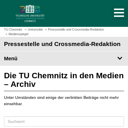
S
S
t
p
a
r
r
i
t
n
TU Chemnitz
Universität
Pressestelle und Crossmedia-Redaktion
s
Medienspiegel
g
e
e
Pressestelle und Crossmedia-Redaktion
i
z
t
u
Menü
e
m
a
H
u
a
Die TU Chemnitz in den Medien
f
u
– Archiv
r
p
u
t
f
Unter Umständen sind einige der verlinkten Beiträge nicht mehr
i
e
einsehbar.
n
n
h
a
S
l
u