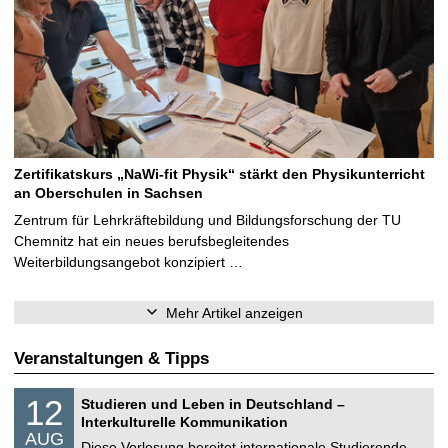
Zertifikatskurs „NaWi-fit Physik“ stärkt den Physikunterricht
an Oberschulen in Sachsen
Zentrum für Lehrkräftebildung und Bildungsforschung der TU
Chemnitz hat ein neues berufsbegleitendes
Weiterbildungsangebot konzipiert …
Mehr Artikel anzeigen
Veranstaltungen & Tipps
S
1
12
Studieren und Leben in Deutschland –
o
2
Interkulturelle Kommunikation
n
.
AUG
s
0
Diese Vorlesung bereitet internationale Studierende