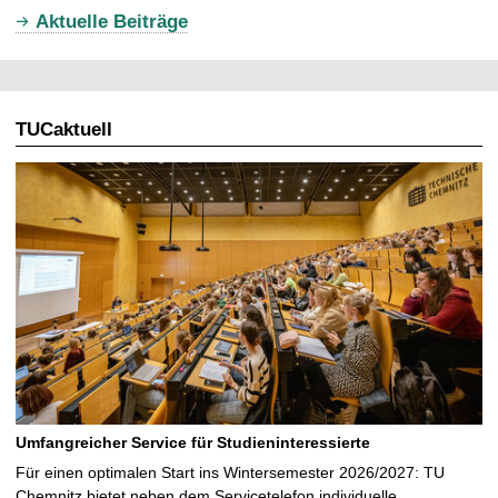
u
Aktuelle Beiträge
e
l
l
TUCaktuell
e
S
e
i
t
e
Umfangreicher Service für Studieninteressierte
Für einen optimalen Start ins Wintersemester 2026/2027: TU
Chemnitz bietet neben dem Servicetelefon individuelle