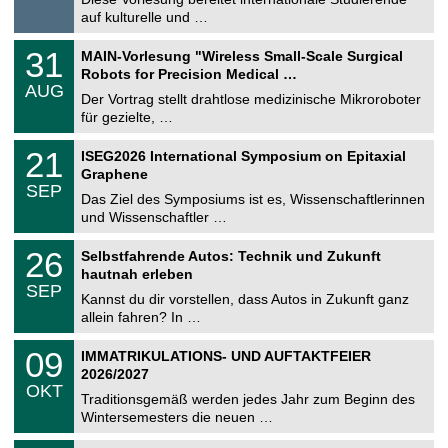
t
8
auf kulturelle und …
i
.
g
2
T
e
3
31
MAIN-Vorlesung "Wireless Small-Scale Surgical
0
U
1
2
Robots for Precision Medical …
C
.
6
AUG
h
0
Der Vortrag stellt drahtlose medizinische Mikroroboter
e
8
für gezielte, …
m
.
n
2
T
i
2
21
ISEG2026 International Symposium on Epitaxial
0
U
t
1
2
Graphene
C
z
.
6
SEP
h
0
Das Ziel des Symposiums ist es, Wissenschaftlerinnen
e
9
und Wissenschaftler …
m
.
n
2
T
i
2
26
Selbstfahrende Autos: Technik und Zukunft
0
U
t
6
2
hautnah erleben
C
z
.
6
SEP
h
0
Kannst du dir vorstellen, dass Autos in Zukunft ganz
e
9
allein fahren? In …
m
.
n
2
T
i
0
09
IMMATRIKULATIONS- UND AUFTAKTFEIER
0
U
t
9
2
2026/2027
C
z
.
6
OKT
h
1
Traditionsgemäß werden jedes Jahr zum Beginn des
e
0
Wintersemesters die neuen …
m
.
n
2
Z