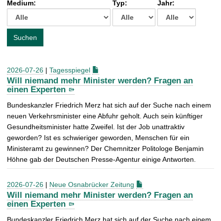
Medium:
Typ:
Jahr:
t
c
h
e
Suchen
n
a
c
2026-07-26
|
Tagesspiegel
h
Will niemand mehr Minister werden? Fragen an
:
einen Experten
Bundeskanzler Friedrich Merz hat sich auf der Suche nach einem
neuen Verkehrsminister eine Abfuhr geholt. Auch sein künftiger
Gesundheitsminister hatte Zweifel. Ist der Job unattraktiv
geworden? Ist es schwieriger geworden, Menschen für ein
Ministeramt zu gewinnen? Der Chemnitzer Politologe Benjamin
Höhne gab der Deutschen Presse-Agentur einige Antworten.
2026-07-26
|
Neue Osnabrücker Zeitung
Will niemand mehr Minister werden? Fragen an
einen Experten
Bundeskanzler Friedrich Merz hat sich auf der Suche nach einem