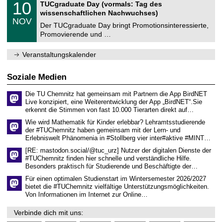
i
1
10
TUCgraduate Day (vormals: Tag des
0
e
t
0
2
wissenschaftlichen Nachwuchses)
n
z
.
6
NOV
t
1
Der TUCgraduate Day bringt Promotionsinteressierte,
r
1
Promovierende und …
u
.
m
2
f
0
Veranstaltungskalender
ü
2
r
6
d
Soziale Medien
e
n
Die TU Chemnitz hat gemeinsam mit Partnern die App BirdNET
w
Live konzipiert, eine Weiterentwicklung der App „BirdNET“.Sie
i
erkennt die Stimmen von fast 10.000 Tierarten direkt auf…
s
s
Wie wird Mathematik für Kinder erlebbar? Lehramtsstudierende
e
der #TUChemnitz haben gemeinsam mit der Lern- und
n
Erlebniswelt Phänomenia in #Stollberg vier inter#aktive #MINT…
s
c
[RE: mastodon.social/@tuc_urz] Nutzer der digitalen Dienste der
h
#TUChemnitz finden hier schnelle und verständliche Hilfe.
a
Besonders praktisch für Studierende und Beschäftigte der…
f
t
Für einen optimalen Studienstart im Wintersemester 2026/2027
l
bietet die #TUChemnitz vielfältige Unterstützungsmöglichkeiten.
i
Von Informationen im Internet zur Online…
c
h
Verbinde dich mit uns:
e