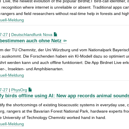
 Live, the newest evolution of the popular BirdNET bird-call identifier, 
 recognition where internet is unreliable or absent. Traditional apps c
 rangers and field researchers without real-time help in forests and hi
uell-Meldung
7-27
|
Deutschlandfunk Nova
 bestimmen auch ohne Netz
m der TU Chemnitz, der Uni Würzburg und vom Nationalpark Bayerischer
t auskommt. Die Forschenden haben ein KI-Modell dazu so optimiert u
hrt werden kann und auch offline funktioniert. Die App Birdnet Live e
er-, Insekten- und Amphibienarten.
uell-Meldung
7-27
|
PhysOrg
ify birds offline using AI: New app records animal sound
tify the shortcomings of existing bioacoustic systems in everyday use, c
g, rangers at the Bavarian Forest National Park, hardware experts from
e University of Technology Chemnitz worked hand in hand.
uell-Meldung