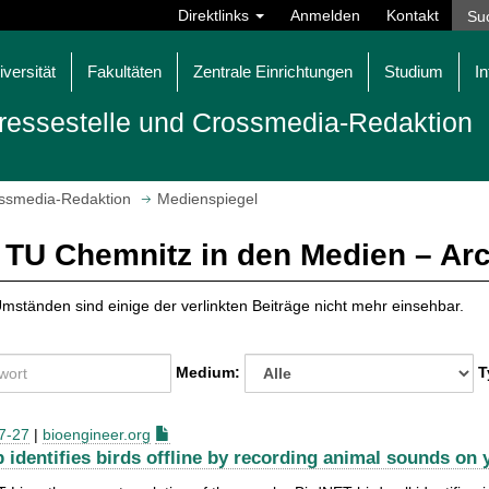
Direktlinks
Anmelden
Kontakt
iversität
Fakultäten
Zentrale Einrichtungen
Studium
In
ressestelle und Crossmedia-Redaktion
ossmedia-Redaktion
Medienspiegel
 TU Chemnitz in den Medien – Ar
mständen sind einige der verlinkten Beiträge nicht mehr einsehbar.
Medium:
T
7-27
|
bioengineer.org
p identifies birds offline by recording animal sounds on