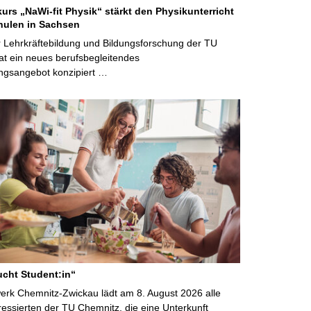
kurs „NaWi-fit Physik“ stärkt den Physikunterricht
hulen in Sachsen
 Lehrkräftebildung und Bildungsforschung der TU
t ein neues berufsbegleitendes
ngsangebot konzipiert …
cht Student:in“
rk Chemnitz-Zwickau lädt am 8. August 2026 alle
ressierten der TU Chemnitz, die eine Unterkunft