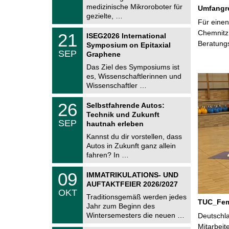
.
medizinische Mikroroboter für
n
Umfangre
2
i
gezielte, …
0
Für einen
t
2
z
T
Chemnitz 
6
2
21
ISEG2026 International
U
1
Beratung
Symposium on Epitaxial
C
.
SEP
h
Graphene
0
e
9
Das Ziel des Symposiums ist
m
.
es, Wissenschaftlerinnen und
n
2
i
Wissenschaftler …
0
t
2
z
T
6
2
26
Selbstfahrende Autos:
U
6
Technik und Zukunft
C
.
SEP
h
hautnah erleben
0
e
9
Kannst du dir vorstellen, dass
m
.
Autos in Zukunft ganz allein
n
2
i
fahren? In …
0
t
2
z
T
6
0
09
IMMATRIKULATIONS- UND
U
9
AUFTAKTFEIER 2026/2027
C
.
OKT
h
1
Traditionsgemäß werden jedes
e
TUC_FemA
0
Jahr zum Beginn des
m
.
Wintersemesters die neuen …
n
Deutschla
2
i
Mitarbeit
0