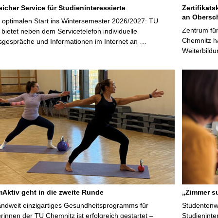
icher Service für Studieninteressierte
Zertifikats
an Obersc
 optimalen Start ins Wintersemester 2026/2027: TU
Zentrum für
bietet neben dem Servicetelefon individuelle
Chemnitz ha
sgespräche und Informationen im Internet an …
Weiterbildu
ktiv geht in die zweite Runde
„Zimmer su
ndweit einzigartiges Gesundheitsprogramms für
Studentenwe
erinnen der TU Chemnitz ist erfolgreich gestartet –
Studieninte