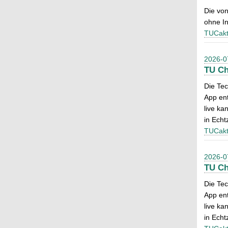
Die von
ohne In
TUCakt
2026-0
TU Ch
Die Tec
App ent
live ka
in Echtz
TUCakt
2026-0
TU Ch
Die Tec
App ent
live ka
in Echtz