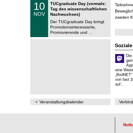
Z
t
1
10
2
TUCgraduate Day (vormals:
Teilnehme
e
z
0
6
Tag des wissenschaftlichen
n
Beweglich
.
NOV
t
Nachwuchses)
1
zweiten K
r
1
Der TUCgraduate Day bringt
u
.
Promotionsinteressierte,
m
2
f
Promovierende und …
0
ü
2
r
6
d
Soziale
e
n
Die
w
gem
i
App
s
eine Weit
s
„BirdNET“
e
von fast 1
n
auf…
s
c
h
a
Veranstaltungskalender
Verbind
f
t
l
i
c
h
Notfa
e