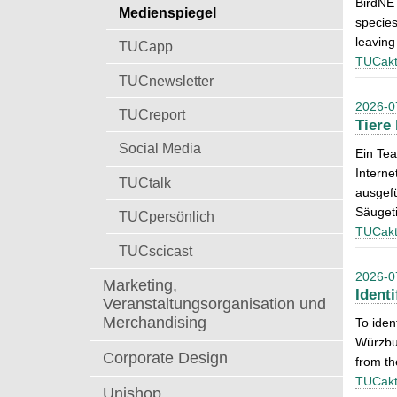
BirdNET
t
Medienspiegel
a
species
c
leaving
TUCapp
h
TUCakt
:
TUCnewsletter
2026-0
TUCreport
Tiere
Social Media
Ein Tea
Interne
TUCtalk
ausgefü
Säugeti
TUCpersönlich
TUCakt
TUCscicast
2026-0
Marketing,
Ident
Veranstaltungsorganisation und
Merchandising
To iden
Würzbur
Corporate Design
from th
TUCakt
Unishop