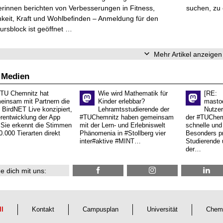
rinnen berichten von Verbesserungen in Fitness,
suchen, zu
keit, Kraft und Wohlbefinden – Anmeldung für den
ursblock ist geöffnet …
Mehr Artikel anzeigen
 Medien
 TU Chemnitz hat
Wie wird Mathematik für
[RE:
einsam mit Partnern die
Kinder erlebbar?
masto
 BirdNET Live konzipiert,
Lehramtsstudierende der
Nutzer
erentwicklung der App
#TUChemnitz haben gemeinsam
der #TUChemn
.Sie erkennt die Stimmen
mit der Lern- und Erlebniswelt
schnelle und 
0.000 Tierarten direkt
Phänomenia in #Stollberg vier
Besonders pr
inter#aktive #MINT…
Studierende 
der…
e dich mit uns:
ll
Kontakt
Campusplan
Universität
Chem