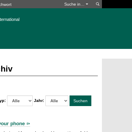
Suchen
Suche in…
ternational
chiv
yp:
Jahr:
Suchen
 your phone