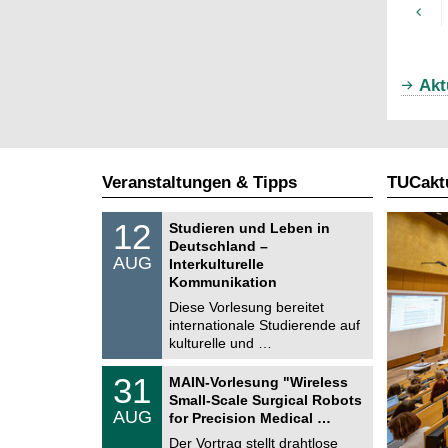
Akt
Veranstaltungen & Tipps
TUCaktu
S
1
12
Studieren und Leben in
o
2
Deutschland –
n
.
AUG
s
Interkulturelle
0
t
Kommunikation
8
i
.
Diese Vorlesung bereitet
g
2
e
internationale Studierende auf
0
kulturelle und …
2
6
T
3
31
MAIN-Vorlesung "Wireless
U
1
Small-Scale Surgical Robots
C
.
AUG
h
for Precision Medical …
0
e
8
Der Vortrag stellt drahtlose
m