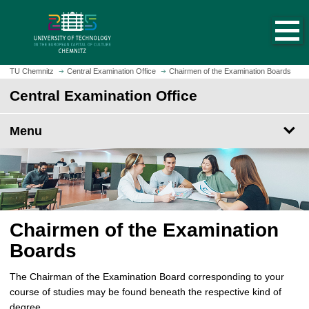
O
J
p
u
e
m
n
p
h
t
TU Chemnitz
Central Examination Office
Chairmen of the Examination Boards
o
o
Central Examination Office
m
m
e
a
p
Menu
i
a
n
g
c
e
o
n
t
e
Chairmen of the Examination
n
Boards
t
The Chairman of the Examination Board corresponding to your
course of studies may be found beneath the respective kind of
degree.