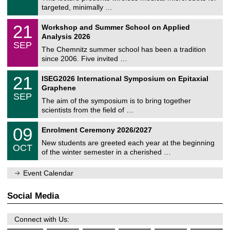
e
8
targeted, minimally …
m
/
n
2
M
i
2
21
Workshop and Summer School on Applied
0
a
t
1
2
Analysis 2026
t
z
/
6
SEP
h
0
The Chemnitz summer school has been a tradition
e
9
since 2006. Five invited …
m
/
a
2
T
t
2
21
ISEG2026 International Symposium on Epitaxial
0
U
i
1
2
Graphene
C
c
/
6
SEP
h
s
0
The aim of the symposium is to bring together
e
9
scientists from the field of …
m
/
n
2
T
i
0
09
Enrolment Ceremony 2026/2027
0
U
t
9
2
C
z
New students are greeted each year at the beginning
/
6
OCT
h
1
of the winter semester in a cherished …
e
0
m
/
n
Event Calendar
2
i
0
t
2
z
Social Media
6
Connect with Us: