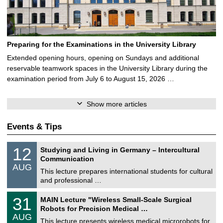
Preparing for the Examinations in the University Library
Extended opening hours, opening on Sundays and additional
reservable teamwork spaces in the University Library during the
examination period from July 6 to August 15, 2026 …
Show more articles
Events & Tips
S
1
12
Studying and Living in Germany – Intercultural
o
2
Communication
n
/
AUG
s
0
This lecture prepares international students for cultural
t
8
and professional …
i
/
g
2
T
e
3
31
MAIN Lecture "Wireless Small-Scale Surgical
0
U
1
2
Robots for Precision Medical …
C
/
6
AUG
h
0
This lecture presents wireless medical microrobots for