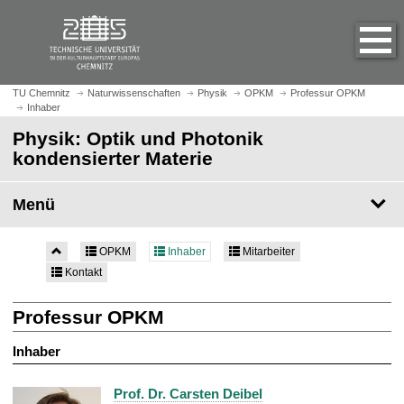
S
S
t
p
a
r
r
i
t
n
TU Chemnitz
Naturwissenschaften
Physik
OPKM
Professur OPKM
s
Inhaber
g
e
e
Physik: Optik und Photonik
i
z
kondensierter Materie
t
u
e
m
Menü
a
H
u
a
f
u
OPKM
Inhaber
Mitarbeiter
r
p
Kontakt
u
t
f
i
Professur OPKM
e
n
n
h
Inhaber
a
l
Prof. Dr. Carsten Deibel