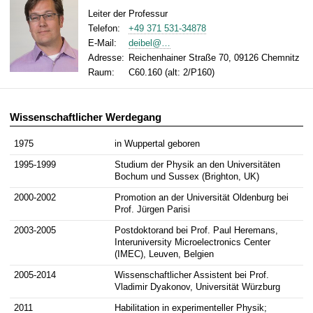
t
Leiter der Professur
Telefon:
+49 371 531-34878
E-Mail
:
deibel@…
Adresse:
Reichenhainer Straße 70, 09126 Chemnitz
Raum:
C60.160 (alt: 2/P160)
Wissenschaftlicher Werdegang
1975
in Wuppertal geboren
1995-1999
Studium der Physik an den Universitäten
Bochum und Sussex (Brighton, UK)
2000-2002
Promotion an der Universität Oldenburg bei
Prof. Jürgen Parisi
2003-2005
Postdoktorand bei Prof. Paul Heremans,
Interuniversity Microelectronics Center
(IMEC), Leuven, Belgien
2005-2014
Wissenschaftlicher Assistent bei Prof.
Vladimir Dyakonov, Universität Würzburg
2011
Habilitation in experimenteller Physik;