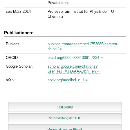
Privatdozent
seit März 2014
Professor am Institut für Physik der TU
Chemnitz
Publikationen:
Publons:
publons.com/researcher/1753685/carsten-
deibel/
ORCID:
orcid.org/0000-0002-3061-7234
Google Scholar:
scholar.google.com/citations?
user=feJFXJsAAAAJ&hl=en
arXiv:
arxiv.org/a/deibel_c_1
UNI Aktuell
Veranstaltung der TUC
Veranstaltung der Physik