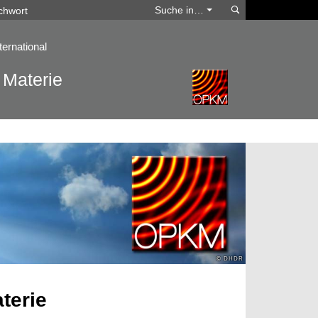
Suchen
Suche in…
ternational
 Materie
terie