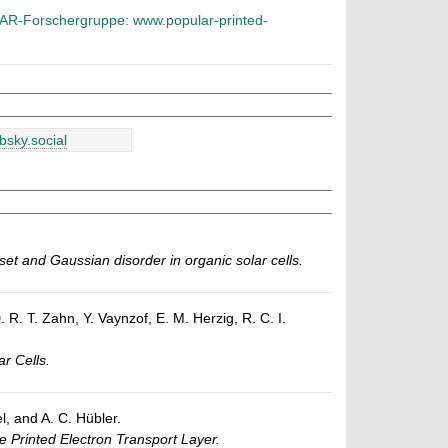
R-Forschergruppe: www.popular-printed-
bsky.social
et and Gaussian disorder in organic solar cells.
 R. T. Zahn, Y. Vaynzof, E. M. Herzig, R. C. I.
r Cells.
, and A. C. Hübler.
re Printed Electron Transport Layer.