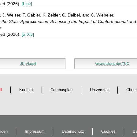
ted (2026).
[Link]
, J. Weiser, T. Gabler, K. Zeitler, C. Deibel, and C. Wiebeler.
the Static Approximation: Assessing the Impact of Conformational and
s.
ted (2026).
[arXiv]
UNI Aktuell
Veranstaltung der TUC
ll
Kontakt
Campusplan
Universität
Chemn
lden
Impressum
Datenschutz
Cookies
Ba