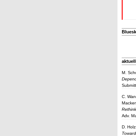
Bluesk
aktuel
M. Schw
Depende
Submit
C. Wang
Mackenz
Rethink
Adv. Ma
D. Holz
Towards