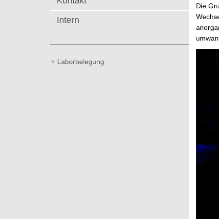
Kontakt
t
Die Gru
Wechsel
Intern
anorgan
umwande
Laborbelegung