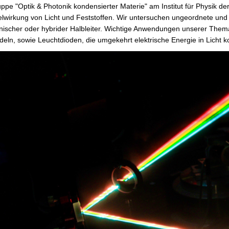
ppe "Optik & Photonik kondensierter Materie" am Institut für Physik de
wirkung von Licht und Feststoffen. Wir untersuchen ungeordnete und t
ischer oder hybrider Halbleiter. Wichtige Anwendungen unserer Thematik
ln, sowie Leuchtdioden, die umgekehrt elektrische Energie in Licht k