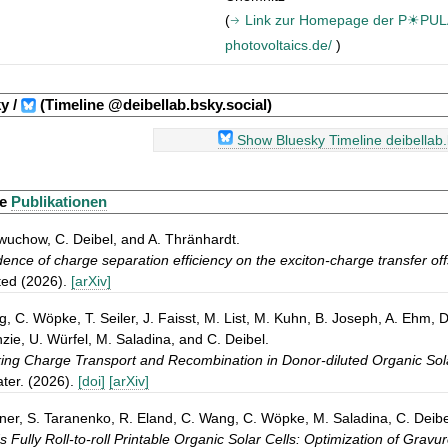
(
Link zur Homepage der P☀PULA
photovoltaics.de/
)
y /
(Timeline @deibellab.bsky.social)
Show Bluesky Timeline deibellab.
le
Publikationen
uchow, C. Deibel, and A. Thränhardt.
nce of charge separation efficiency on the exciton-charge transfer offs
ted (2026).
[arXiv]
, C. Wöpke, T. Seiler, J. Faisst, M. List, M. Kuhn, B. Joseph, A. Ehm, D.
ie, U. Würfel, M. Saladina, and C. Deibel.
ing Charge Transport and Recombination in Donor-diluted Organic Sola
ter. (2026).
[doi]
[arXiv]
ner, S. Taranenko, R. Eland, C. Wang, C. Wöpke, M. Saladina, C. Deibel
 Fully Roll-to-roll Printable Organic Solar Cells: Optimization of Gravu