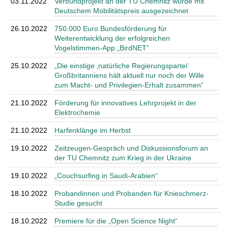
03.11.2022
Verbundprojekt an der TU Chemnitz wurde mit
Deutschem Mobilitätspreis ausgezeichnet
26.10.2022
750.000 Euro Bundesförderung für
Weiterentwicklung der erfolgreichen
Vogelstimmen-App „BirdNET“
25.10.2022
„Die einstige ‚natürliche Regierungspartei‘
Großbritanniens hält aktuell nur noch der Wille
zum Macht- und Privilegien-Erhalt zusammen“
21.10.2022
Förderung für innovatives Lehrprojekt in der
Elektrochemie
21.10.2022
Harfenklänge im Herbst
19.10.2022
Zeitzeugen-Gespräch und Diskussionsforum an
der TU Chemnitz zum Krieg in der Ukraine
19.10.2022
„Couchsurfing in Saudi-Arabien“
18.10.2022
Probandinnen und Probanden für Knieschmerz-
Studie gesucht
18.10.2022
Premiere für die „Open Science Night“