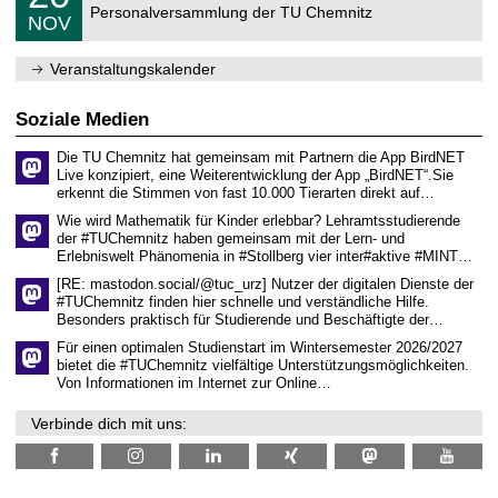
2
C
r
Personalversammlung der TU Chemnitz
.
6
NOV
h
d
1
e
e
1
m
n
.
Veranstaltungskalender
n
w
2
i
i
0
t
s
2
Soziale Medien
z
s
6
e
Die TU Chemnitz hat gemeinsam mit Partnern die App BirdNET
n
Live konzipiert, eine Weiterentwicklung der App „BirdNET“.Sie
s
erkennt die Stimmen von fast 10.000 Tierarten direkt auf…
c
h
Wie wird Mathematik für Kinder erlebbar? Lehramtsstudierende
a
der #TUChemnitz haben gemeinsam mit der Lern- und
f
Erlebniswelt Phänomenia in #Stollberg vier inter#aktive #MINT…
t
l
[RE: mastodon.social/@tuc_urz] Nutzer der digitalen Dienste der
i
#TUChemnitz finden hier schnelle und verständliche Hilfe.
c
Besonders praktisch für Studierende und Beschäftigte der…
h
e
Für einen optimalen Studienstart im Wintersemester 2026/2027
n
bietet die #TUChemnitz vielfältige Unterstützungsmöglichkeiten.
N
Von Informationen im Internet zur Online…
a
c
Verbinde dich mit uns:
h
w
u
c
h