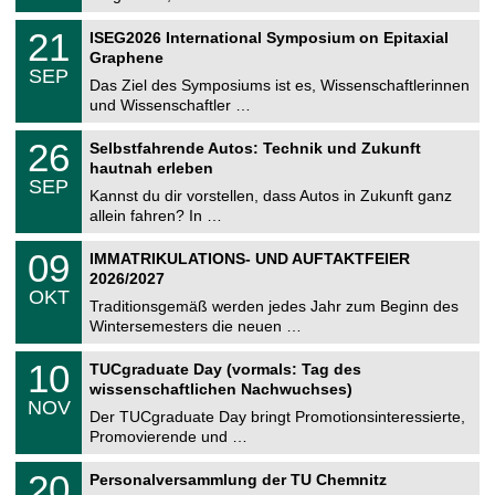
.
n
2
T
i
2
21
ISEG2026 International Symposium on Epitaxial
0
U
t
1
2
Graphene
C
z
.
6
SEP
h
0
Das Ziel des Symposiums ist es, Wissenschaftlerinnen
e
9
und Wissenschaftler …
m
.
n
2
T
i
2
26
Selbstfahrende Autos: Technik und Zukunft
0
U
t
6
2
hautnah erleben
C
z
.
6
SEP
h
0
Kannst du dir vorstellen, dass Autos in Zukunft ganz
e
9
allein fahren? In …
m
.
n
2
T
i
0
09
IMMATRIKULATIONS- UND AUFTAKTFEIER
0
U
t
9
2
2026/2027
C
z
.
6
OKT
h
1
Traditionsgemäß werden jedes Jahr zum Beginn des
e
0
Wintersemesters die neuen …
m
.
n
2
Z
i
1
10
TUCgraduate Day (vormals: Tag des
0
e
t
0
2
wissenschaftlichen Nachwuchses)
n
z
.
6
NOV
t
1
Der TUCgraduate Day bringt Promotionsinteressierte,
r
1
Promovierende und …
u
.
m
2
T
f
2
20
Personalversammlung der TU Chemnitz
0
U
ü
0