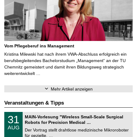
Vom Pflegeberuf ins Management
Kristina Milewski hat nach ihrem VWA-Abschluss erfolgreich ein
berufsbegleitendes Bachelorstudium „Management“ an der TU
Chemnitz gemeistert und damit ihren Bildungsweg strategisch
weiterentwickelt …
Mehr Artikel anzeigen
Veranstaltungen & Tipps
T
3
31
MAIN-Vorlesung "Wireless Small-Scale Surgical
U
1
Robots for Precision Medical …
C
.
AUG
h
0
Der Vortrag stellt drahtlose medizinische Mikroroboter
e
8
für gezielte, …
m