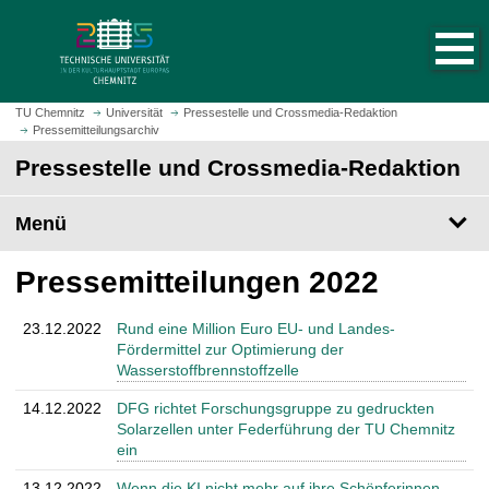
S
S
t
p
a
r
r
i
t
n
TU Chemnitz
Universität
Pressestelle und Crossmedia-Redaktion
s
Pressemitteilungsarchiv
g
e
e
Pressestelle und Crossmedia-Redaktion
i
z
t
u
Menü
e
m
a
H
Pressemitteilungen 2022
u
a
f
u
r
p
23.12.2022
Rund eine Million Euro EU- und Landes-
u
Fördermittel zur Optimierung der
t
Wasserstoffbrennstoffzelle
f
i
e
n
14.12.2022
DFG richtet Forschungsgruppe zu gedruckten
n
h
Solarzellen unter Federführung der TU Chemnitz
a
ein
l
13.12.2022
Wenn die KI nicht mehr auf ihre Schöpferinnen