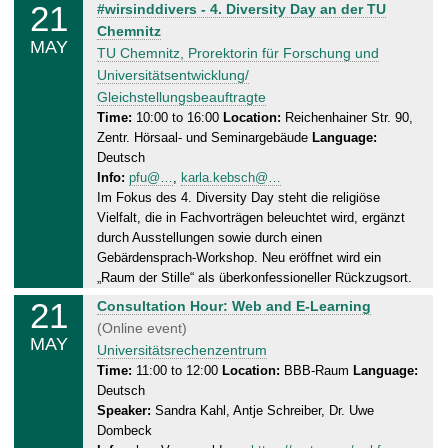
21
T
#wirsinddivers - 4. Diversity Day an der TU
1
h
Chemnitz
.
MAY
u
TU Chemnitz, Prorektorin für Forschung und
0
r
Universitätsentwicklung/
5
s
Gleichstellungsbeauftragte
.
d
Time:
10:00 to 16:00
Location:
Reichenhainer Str. 90,
2
Zentr. Hörsaal- und Seminargebäude
Language:
a
0
Deutsch
y
2
Info:
pfu@…
,
karla.kebsch@…
,
6
Im Fokus des 4. Diversity Day steht die religiöse
2
Vielfalt, die in Fachvorträgen beleuchtet wird, ergänzt
1
durch Ausstellungen sowie durch einen
.
Gebärdensprach-Workshop. Neu eröffnet wird ein
0
„Raum der Stille“ als überkonfessioneller Rückzugsort.
5
21
T
Consultation Hour: Web and E-Learning
.
h
(Online event)
2
MAY
u
Universitätsrechenzentrum
0
r
Time:
11:00 to 12:00
Location:
BBB-Raum
Language:
2
Deutsch
s
6
Speaker:
Sandra Kahl, Antje Schreiber, Dr. Uwe
d
Dombeck
a