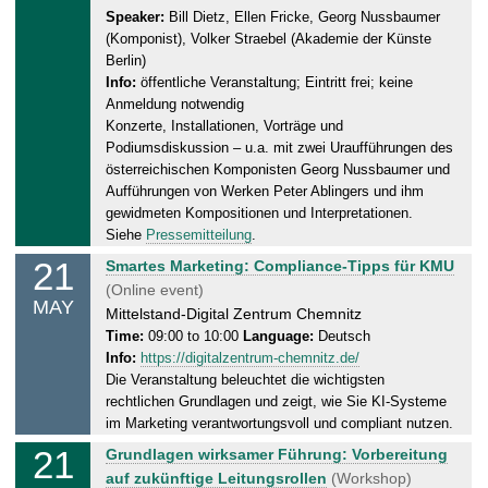
2
Speaker:
Bill Dietz, Ellen Fricke, Georg Nussbaumer
.
(Komponist), Volker Straebel (Akademie der Künste
0
Berlin)
5
Info:
öffentliche Veranstaltung; Eintritt frei; keine
.
Anmeldung notwendig
2
Konzerte, Installationen, Vorträge und
0
Podiumsdiskussion – u.a. mit zwei Uraufführungen des
2
österreichischen Komponisten Georg Nussbaumer und
Aufführungen von Werken Peter Ablingers und ihm
6
gewidmeten Kompositionen und Interpretationen.
Siehe
Pressemitteilung
.
21
T
Smartes Marketing: Compliance-Tipps für KMU
h
(Online event)
MAY
u
Mittelstand-Digital Zentrum Chemnitz
r
Time:
09:00 to 10:00
Language:
Deutsch
Info:
https://digitalzentrum-chemnitz.de/
s
Die Veranstaltung beleuchtet die wichtigsten
d
rechtlichen Grundlagen und zeigt, wie Sie KI-Systeme
a
im Marketing verantwortungsvoll und compliant nutzen.
y
21
T
Grundlagen wirksamer Führung: Vorbereitung
,
h
auf zukünftige Leitungsrollen
(Workshop)
2