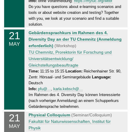
Info:
ohne Voranmeldung:
https://mytuc.org/webf
y
Do you have questions about e-learning scenarios and
,
tools or about website creation and testing? Together
2
with you, we look at your scenario and find a suitable
1
solution.
.
21
T
Gebärdensprachkurs im Rahmen des 4.
0
h
Diversity Day an der TU Chemnitz (Anmeldung
5
MAY
u
erforderlich)
(Workshop)
.
r
TU Chemnitz, Prorektorin für Forschung und
2
s
Universitätsentwicklung/
0
d
Gleichstellungsbeauftragte
2
a
Time:
11:15 to 15:15
Location:
Reichenhainer Str. 90,
6
Zentr. Hörsaal- und Seminargebäude
Language:
y
Deutsch
,
Info:
pfu@…
,
karla.kebsch@…
2
Im Rahmen des 4. Diversity Day können Interessierte
1
(nach vorheriger Anmeldung) an einem Schupperkurs
.
Gebärdensprache teilnehmen.
0
21
T
Physical Colloquium
(Seminar/Colloquium)
5
h
Fakultät für Naturwissenschaften, Institut für
.
MAY
u
Physik
2