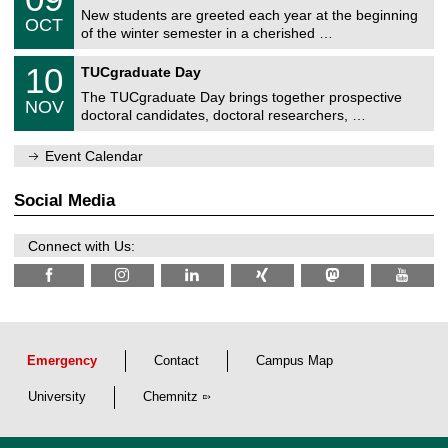
9
2
C
z
New students are greeted each year at the beginning
/
6
OCT
h
1
of the winter semester in a cherished …
e
0
m
Z
/
1
10
n
TUCgraduate Day
e
2
0
i
n
0
The TUCgraduate Day brings together prospective
/
t
NOV
t
2
1
z
doctoral candidates, doctoral researchers, …
r
6
1
u
/
m
Event Calendar
2
f
0
ü
2
r
Social Media
6
d
e
n
Connect with Us:
w
i
s
s
e
n
s
c
Emergency
Contact
Campus Map
h
a
University
Chemnitz
f
t
l