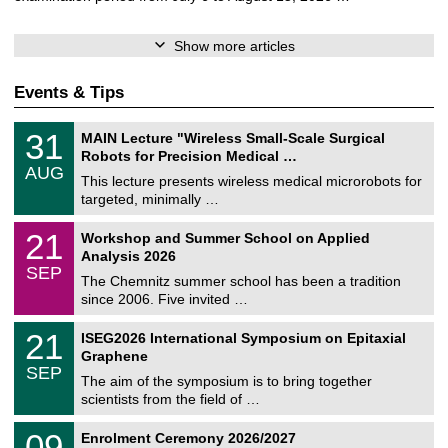
Show more articles
Events & Tips
T
3
31
MAIN Lecture "Wireless Small-Scale Surgical
U
1
Robots for Precision Medical …
C
/
AUG
h
0
This lecture presents wireless medical microrobots for
e
8
targeted, minimally …
m
/
n
2
M
i
2
21
Workshop and Summer School on Applied
0
a
t
1
2
Analysis 2026
t
z
/
6
SEP
h
0
The Chemnitz summer school has been a tradition
e
9
since 2006. Five invited …
m
/
a
2
T
t
2
21
ISEG2026 International Symposium on Epitaxial
0
U
i
1
2
Graphene
C
c
/
6
SEP
h
s
0
The aim of the symposium is to bring together
e
9
scientists from the field of …
m
/
n
2
T
i
0
09
Enrolment Ceremony 2026/2027
0
U
t