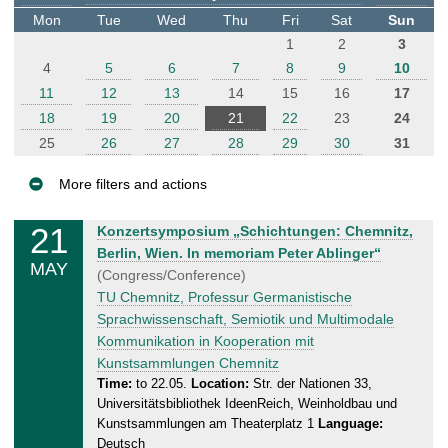
t
Mon
Tue
Wed
Thu
Fri
Sat
Sun
e
1
2
3
r
4
5
6
7
8
9
10
11
12
13
14
15
16
17
18
19
20
21
22
23
24
25
26
27
28
29
30
31
More filters and actions
E
21
T
Konzertsymposium „Schichtungen: Chemnitz,
v
h
Berlin, Wien. In memoriam Peter Ablinger“
MAY
e
u
(Congress/Conference)
n
r
TU Chemnitz, Professur Germanistische
s
t
Sprachwissenschaft, Semiotik und Multimodale
d
Kommunikation in Kooperation mit
s
a
Kunstsammlungen Chemnitz
y
Time:
to 22.05.
Location:
Str. der Nationen 33,
Universitätsbibliothek IdeenReich, Weinholdbau und
,
Kunstsammlungen am Theaterplatz 1
Language:
2
Deutsch