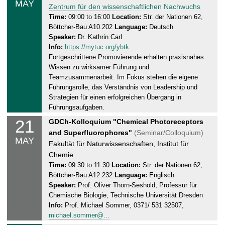
MAY
u
Zentrum für den wissenschaftlichen Nachwuchs
1
r
Time:
09:00 to 16:00
Location:
Str. der Nationen 62,
.
Böttcher-Bau A10.202
Language:
Deutsch
s
0
Speaker:
Dr. Kathrin Carl
d
5
Info:
https://mytuc.org/ybtk
a
.
Fortgeschrittene Promovierende erhalten praxisnahes
y
2
Wissen zu wirksamer Führung und
,
0
Teamzusammenarbeit. Im Fokus stehen die eigene
2
2
Führungsrolle, das Verständnis von Leadership und
1
6
Strategien für einen erfolgreichen Übergang in
.
Führungsaufgaben.
0
21
T
GDCh-Kolloquium "Chemical Photoreceptors
5
h
and Superfluorophores"
(Seminar/Colloquium)
.
MAY
u
Fakultät für Naturwissenschaften, Institut für
2
r
Chemie
0
s
Time:
09:30 to 11:30
Location:
Str. der Nationen 62,
2
Böttcher-Bau A12.232
Language:
Englisch
d
6
Speaker:
Prof. Oliver Thorn-Seshold, Professur für
a
Chemische Biologie, Technische Universität Dresden
y
Info:
Prof. Michael Sommer, 0371/ 531 32507,
,
michael.sommer@…
2