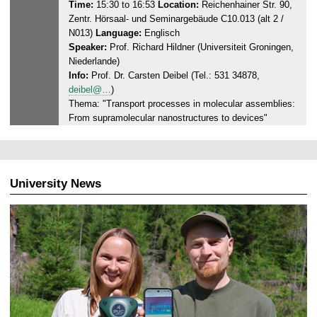
r
Time:
15:30 to 16:53
Location:
Reichenhainer Str. 90,
0
Zentr. Hörsaal- und Seminargebäude C10.013 (alt 2 /
s
2
N013)
Language:
Englisch
d
6
Speaker:
Prof. Richard Hildner (Universiteit Groningen,
a
Niederlande)
y
Info:
Prof. Dr. Carsten Deibel (Tel.: 531 34878,
,
deibel@…
)
2
Thema: "Transport processes in molecular assemblies:
1
From supramolecular nanostructures to devices"
.
0
5
.
University News
2
0
2
6