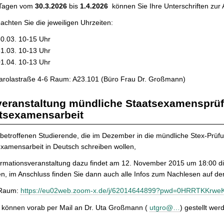
 Tagen vom
30.3.2026
bis
1.4.2026
können Sie Ihre Unterschriften zur
eachten Sie die jeweiligen Uhrzeiten:
0.03. 10-15 Uhr
1.03. 10-13 Uhr
1.04. 10-13 Uhr
rolastraße 4-6 Raum: A23.101 (Büro Frau Dr. Großmann)
veranstaltung mündliche Staatsexamensprüfu
tsexamensarbeit
 betroffenen Studierende, die im Dezember in die mündliche Stex-Prü
xamensarbeit in Deutsch schreiben wollen,
ormationsveranstaltung dazu findet am 12. November 2015 um 18:00 dig
en, im Anschluss finden Sie dann auch alle Infos zum Nachlesen auf d
Raum:
https://eu02web.zoom-x.de/j/62014644899?pwd=0HRRTKKrw
 können vorab per Mail an Dr. Uta Großmann (
utgro@…
) gestellt wer