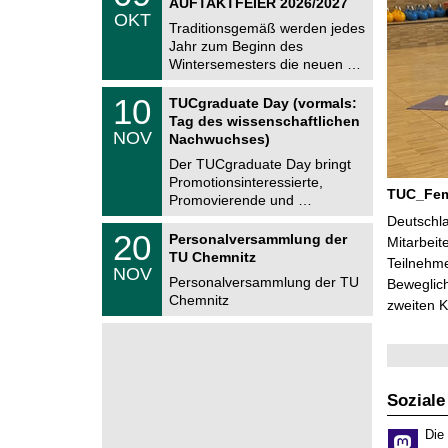
AUFTAKTFEIER 2026/2027
C
.
OKT
h
1
Traditionsgemäß werden jedes
e
0
Jahr zum Beginn des
m
.
Wintersemesters die neuen …
n
2
i
0
Z
t
1
10
2
TUCgraduate Day (vormals:
e
z
0
6
Tag des wissenschaftlichen
n
.
NOV
t
Nachwuchses)
1
r
1
Der TUCgraduate Day bringt
u
.
Promotionsinteressierte,
m
2
TUC_FemA
f
Promovierende und …
0
ü
2
Deutschla
r
T
6
2
20
Personalversammlung der
Mitarbeit
d
U
0
TU Chemnitz
e
C
Teilnehme
.
NOV
n
h
1
Personalversammlung der TU
Beweglich
w
e
1
Chemnitz
i
m
zweiten K
.
s
n
2
s
i
0
e
t
2
n
z
6
s
c
Soziale
h
a
Die
f