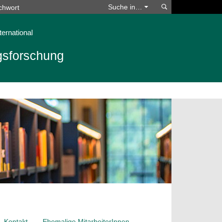
Suchen
Suche in…
ternational
ngsforschung
Kontakt
Ehemalige MitarbeiterInnen