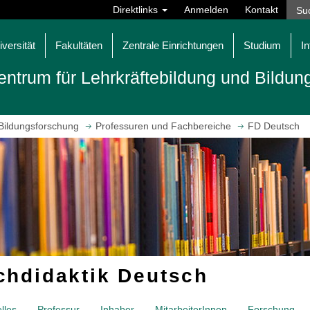
Direktlinks
Anmelden
Kontakt
iversität
Fakultäten
Zentrale Einrichtungen
Studium
In
entrum für Lehrkräftebildung und Bildu
 Bildungsforschung
Professuren und Fachbereiche
FD Deutsch
chdidaktik Deutsch
lles
Professur
Inhaber
MitarbeiterInnen
Forschung