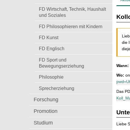
t
FD Wirtschaft, Technik, Haushalt
und Soziales
Koll
FD Philosophieren mit Kindern
Lieb
FD Kunst
die 
FD Englisch
diej
FD Sport und
Wann:
Bewegungserziehung
Wo:
on
Philosophie
pwd=U
Sprecherziehung
Das PD
Koll_M
Forschung
Promotion
Unte
Studium
Liebe S