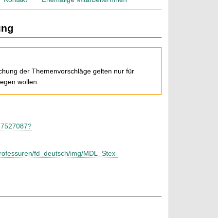
ung
ichung der Themenvorschläge gelten nur für
egen wollen.
557527087?
/professuren/fd_deutsch/img/MDL_Stex-