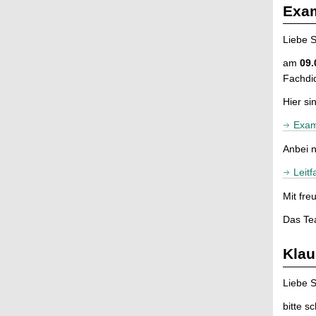
Exa
Liebe S
am
09.
Fachdid
Hier si
Exam
Anbei 
Leit
Mit fre
Das Te
Klau
Liebe S
bitte s