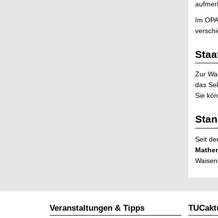
aufmerk
Im OPA
versch
Sta
Zur Wa
das Sek
Sie kön
Stan
Seit de
Mathe
Waisen
Veranstaltungen & Tipps
TUCaktu