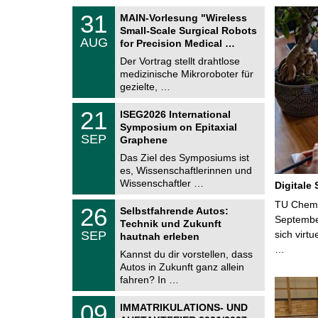
T
3
31
MAIN-Vorlesung "Wireless
U
1
Small-Scale Surgical Robots
C
.
AUG
h
for Precision Medical …
0
e
8
Der Vortrag stellt drahtlose
m
.
medizinische Mikroroboter für
n
2
i
gezielte, …
0
t
2
z
T
6
2
21
ISEG2026 International
U
1
Symposium on Epitaxial
C
.
SEP
h
Graphene
0
e
9
Das Ziel des Symposiums ist
m
.
es, Wissenschaftlerinnen und
n
2
i
Wissenschaftler …
Digitale
0
t
2
z
T
TU Chemni
6
2
26
Selbstfahrende Autos:
U
6
Septembe
Technik und Zukunft
C
.
SEP
sich virt
h
hautnah erleben
0
e
…
9
Kannst du dir vorstellen, dass
m
.
Autos in Zukunft ganz allein
n
2
i
fahren? In …
0
t
2
z
T
6
0
09
IMMATRIKULATIONS- UND
U
9