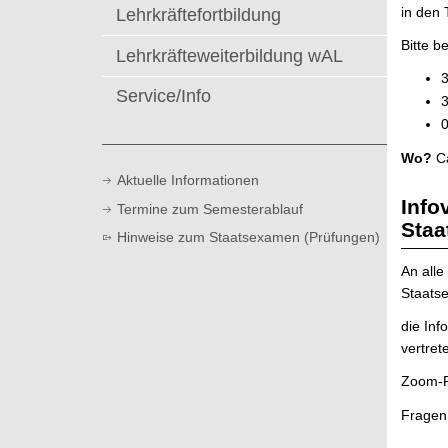
in den
Lehrkräftefortbildung
Bitte b
Lehrkräfteweiterbildung wAL
3
Service/Info
3
0
Wo?
Ca
Aktuelle Informationen
Info
Termine zum Semesterablauf
Staa
Hinweise zum Staatsexamen (Prüfungen)
An alle
Staatse
die Inf
vertret
Zoom-
Fragen