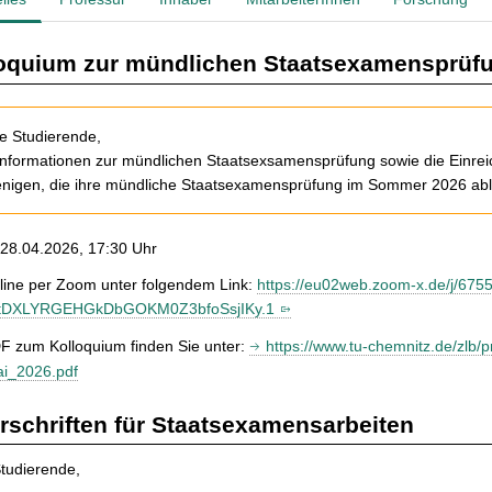
oquium zur mündlichen Staatsexamensprüf
e Studierende,
Informationen zur mündlichen Staatsexsamensprüfung sowie die Einre
enigen, die ihre mündliche Staatsexamensprüfung im Sommer 2026 abl
28.04.2026, 17:30 Uhr
line per Zoom unter folgendem Link:
https://eu02web.zoom-x.de/j/67
tDXLYRGEHGkDbGOKM0Z3bfoSsjIKy.1
F zum Kolloquium finden Sie unter:
https://www.tu-chemnitz.de/zlb
ai_2026.pdf
rschriften für Staatsexamensarbeiten
tudierende,