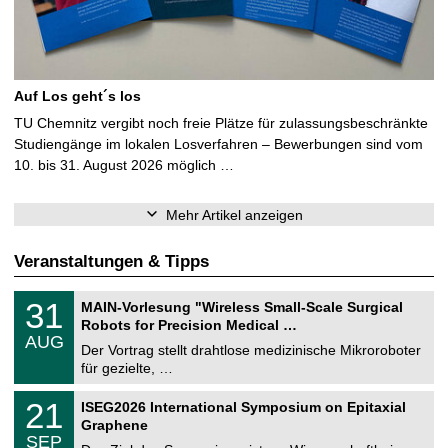
Auf Los geht´s los
TU Chemnitz vergibt noch freie Plätze für zulassungsbeschränkte
Studiengänge im lokalen Losverfahren – Bewerbungen sind vom
10. bis 31. August 2026 möglich …
Mehr Artikel anzeigen
Veranstaltungen & Tipps
T
3
31
MAIN-Vorlesung "Wireless Small-Scale Surgical
U
1
Robots for Precision Medical …
C
.
AUG
h
0
Der Vortrag stellt drahtlose medizinische Mikroroboter
e
8
für gezielte, …
m
.
n
2
T
i
2
21
ISEG2026 International Symposium on Epitaxial
0
U
t
1
2
Graphene
C
z
.
6
SEP
h