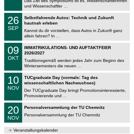
0
Das Ziel des Symposiums ist es, Wissenschaftlerinnen
e
9
und Wissenschaftler …
m
.
n
2
T
i
2
26
Selbstfahrende Autos: Technik und Zukunft
0
U
t
6
2
hautnah erleben
C
z
.
6
SEP
h
0
Kannst du dir vorstellen, dass Autos in Zukunft ganz
e
9
allein fahren? In …
m
.
n
2
T
i
0
09
IMMATRIKULATIONS- UND AUFTAKTFEIER
0
U
t
9
2
2026/2027
C
z
.
6
OKT
h
1
Traditionsgemäß werden jedes Jahr zum Beginn des
e
0
Wintersemesters die neuen …
m
.
n
2
Z
i
1
10
TUCgraduate Day (vormals: Tag des
0
e
t
0
2
wissenschaftlichen Nachwuchses)
n
z
.
6
NOV
t
1
Der TUCgraduate Day bringt Promotionsinteressierte,
r
1
Promovierende und …
u
.
m
2
T
f
2
20
Personalversammlung der TU Chemnitz
0
U
ü
0
2
C
r
Personalversammlung der TU Chemnitz
.
6
NOV
h
d
1
e
e
1
m
n
.
Veranstaltungskalender
n
w
2