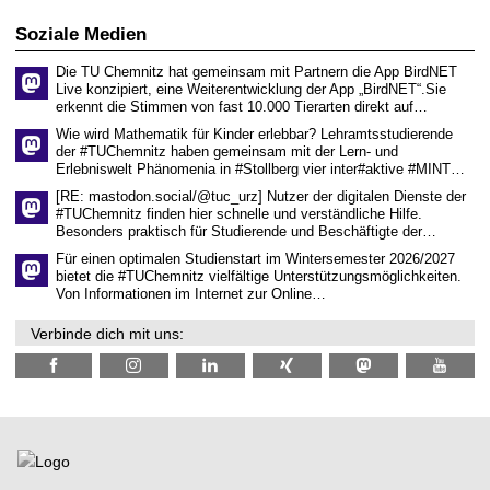
i
i
0
t
s
2
Soziale Medien
z
s
6
e
Die TU Chemnitz hat gemeinsam mit Partnern die App BirdNET
n
Live konzipiert, eine Weiterentwicklung der App „BirdNET“.Sie
s
erkennt die Stimmen von fast 10.000 Tierarten direkt auf…
c
h
Wie wird Mathematik für Kinder erlebbar? Lehramtsstudierende
a
der #TUChemnitz haben gemeinsam mit der Lern- und
f
Erlebniswelt Phänomenia in #Stollberg vier inter#aktive #MINT…
t
l
[RE: mastodon.social/@tuc_urz] Nutzer der digitalen Dienste der
i
#TUChemnitz finden hier schnelle und verständliche Hilfe.
c
Besonders praktisch für Studierende und Beschäftigte der…
h
e
Für einen optimalen Studienstart im Wintersemester 2026/2027
n
bietet die #TUChemnitz vielfältige Unterstützungsmöglichkeiten.
N
Von Informationen im Internet zur Online…
a
c
Verbinde dich mit uns:
h
w
u
c
h
s