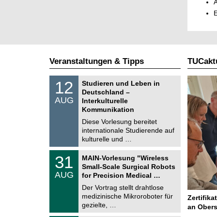
A
E
Veranstaltungen & Tipps
TUCaktu
S
1
12
Studieren und Leben in
o
2
Deutschland –
n
.
AUG
s
Interkulturelle
0
t
Kommunikation
8
i
.
Diese Vorlesung bereitet
g
2
e
internationale Studierende auf
0
kulturelle und …
2
6
T
3
31
MAIN-Vorlesung "Wireless
U
1
Small-Scale Surgical Robots
C
.
AUG
h
for Precision Medical …
0
e
8
Der Vortrag stellt drahtlose
m
.
medizinische Mikroroboter für
n
Zertifika
2
i
gezielte, …
an Obers
0
t
2