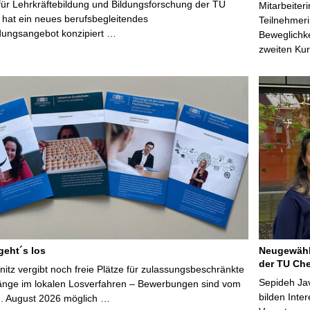
ür Lehrkräftebildung und Bildungsforschung der TU
Mitarbeiter
hat ein neues berufsbegleitendes
Teilnehmeri
dungsangebot konzipiert …
Beweglichke
zweiten Kur
geht´s los
Neugewähl
der TU Che
tz vergibt noch freie Plätze für zulassungsbeschränkte
Sepideh Jav
änge im lokalen Losverfahren – Bewerbungen sind vom
bilden Inte
1. August 2026 möglich …