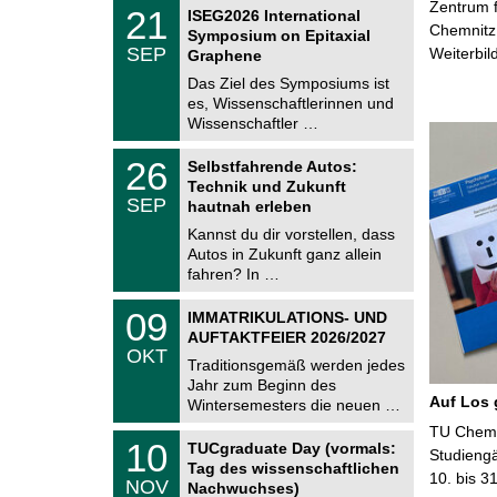
z
T
Zentrum f
6
2
21
ISEG2026 International
U
1
Chemnitz 
Symposium on Epitaxial
C
.
SEP
Weiterbil
h
Graphene
0
e
9
Das Ziel des Symposiums ist
m
.
es, Wissenschaftlerinnen und
n
2
i
Wissenschaftler …
0
t
2
z
T
6
2
26
Selbstfahrende Autos:
U
6
Technik und Zukunft
C
.
SEP
h
hautnah erleben
0
e
9
Kannst du dir vorstellen, dass
m
.
Autos in Zukunft ganz allein
n
2
i
fahren? In …
0
t
2
z
T
6
0
09
IMMATRIKULATIONS- UND
U
9
AUFTAKTFEIER 2026/2027
C
.
OKT
h
1
Traditionsgemäß werden jedes
e
0
Jahr zum Beginn des
m
.
Auf Los 
Wintersemesters die neuen …
n
2
i
0
TU Chemni
Z
t
1
10
2
TUCgraduate Day (vormals:
e
Studieng
z
0
6
Tag des wissenschaftlichen
n
.
10. bis 3
NOV
t
Nachwuchses)
1