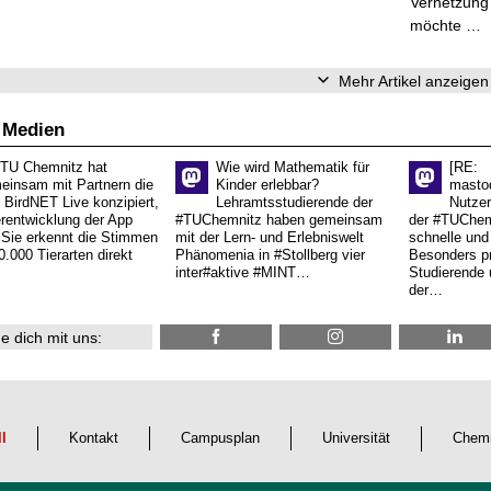
Vernetzung
möchte …
Mehr Artikel anzeigen
 Medien
 TU Chemnitz hat
Wie wird Mathematik für
[RE:
einsam mit Partnern die
Kinder erlebbar?
masto
 BirdNET Live konzipiert,
Lehramtsstudierende der
Nutzer
erentwicklung der App
#TUChemnitz haben gemeinsam
der #TUChemn
.Sie erkennt die Stimmen
mit der Lern- und Erlebniswelt
schnelle und 
0.000 Tierarten direkt
Phänomenia in #Stollberg vier
Besonders pr
inter#aktive #MINT…
Studierende 
der…
e dich mit uns:
ll
Kontakt
Campusplan
Universität
Chemn