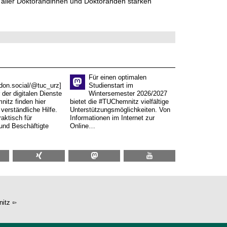
 aller Doktorandinnen und Doktoranden stärken
Für einen optimalen
don.social/@tuc_urz]
Studienstart im
 der digitalen Dienste
Wintersemester 2026/2027
itz finden hier
bietet die #TUChemnitz vielfältige
verständliche Hilfe.
Unterstützungsmöglichkeiten. Von
aktisch für
Informationen im Internet zur
und Beschäftigte
Online…
itz