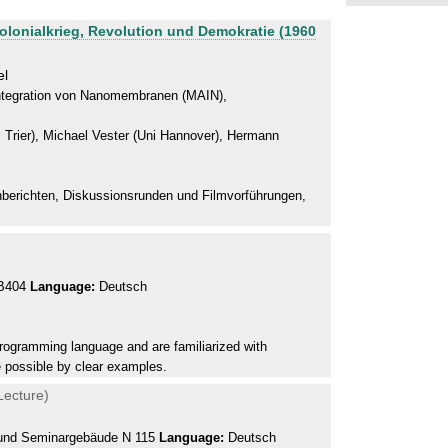
olonialkrieg, Revolution und Demokratie (1960
el
 Integration von Nanomembranen (MAIN),
Trier), Michael Vester (Uni Hannover), Hermann
berichten, Diskussionsrunden und Filmvorführungen,
 B404
Language:
Deutsch
programming language and are familiarized with
de possible by clear examples.
Lecture)
- und Seminargebäude N 115
Language:
Deutsch