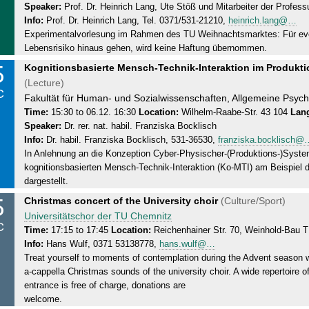
Speaker:
Prof. Dr. Heinrich Lang, Ute Stöß und Mitarbeiter der Profe
r
5
Info:
Prof. Dr. Heinrich Lang, Tel. 0371/531-21210,
heinrich.lang@…
s
.
Experimentalvorlesung im Rahmen des TU Weihnachtsmarktes: Für even
d
1
Lebensrisiko hinaus gehen, wird keine Haftung übernommen.
a
2
5
T
Kognitionsbasierte Mensch-Technik-Interaktion im Produkt
y
.
h
(Lecture)
,
2
C
u
Fakultät für Human- und Sozialwissenschaften, Allgemeine Psyc
0
0
r
Time:
15:30 to 06.12. 16:30
Location:
Wilhelm-Raabe-Str. 43 104
Lan
5
1
Speaker:
Dr. rer. nat. habil. Franziska Bocklisch
s
.
9
Info:
Dr. habil. Franziska Bocklisch, 531-36530,
franziska.bocklisch@
d
1
In Anlehnung an die Konzeption Cyber-Physischer-(Produktions-)System
a
2
kognitionsbasierten Mensch-Technik-Interaktion (Ko-MTI) am Beispiel 
y
.
dargestellt.
,
2
5
T
Christmas concert of the University choir
(Culture/Sport)
0
0
h
Universitätschor der TU Chemnitz
6
1
C
u
Time:
17:15 to 17:45
Location:
Reichenhainer Str. 70, Weinhold-Bau
.
9
Info:
Hans Wulf, 0371 53138778,
hans.wulf@…
r
1
Treat yourself to moments of contemplation during the Advent season 
s
2
a-cappella Christmas sounds of the university choir. A wide repertoire 
d
.
entrance is free of charge, donations are
a
2
welcome.
y