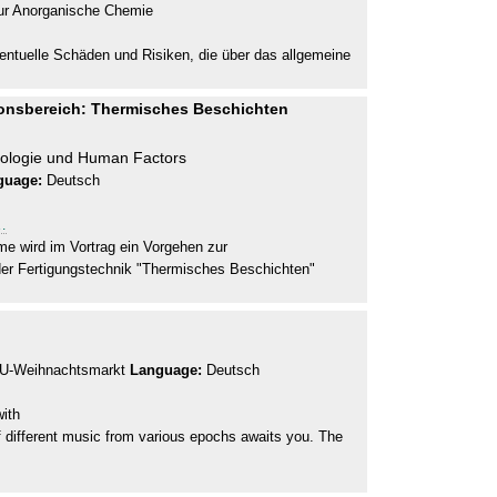
ssur Anorganische Chemie
tuelle Schäden und Risiken, die über das allgemeine
ionsbereich: Thermisches Beschichten
hologie und Human Factors
guage:
Deutsch
…
e wird im Vortrag ein Vorgehen zur
der Fertigungstechnik "Thermisches Beschichten"
 TU-Weihnachtsmarkt
Language:
Deutsch
with
of different music from various epochs awaits you. The