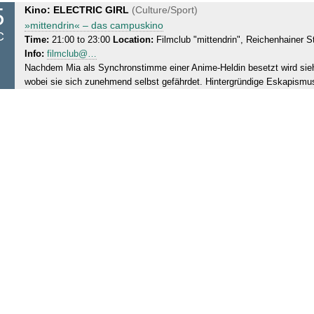
0
5
T
Kino: ELECTRIC GIRL
(Culture/Sport)
,
1
h
»mittendrin« – das campuskino
0
9
C
u
Time:
21:00 to 23:00
Location:
Filmclub "mittendrin", Reichenhainer St
5
Info:
filmclub@…
r
.
Nachdem Mia als Synchronstimme einer Anime-Heldin besetzt wird sieh
s
1
wobei sie sich zunehmend selbst gefährdet. Hintergründige Eskapismus
d
2
a
.
y
2
,
0
0
1
5
9
.
1
2
.
2
0
1
9