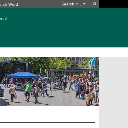
Search
Search in...
onal