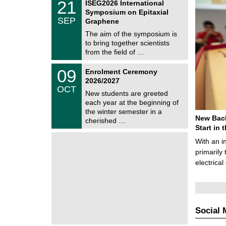
6
2
21
ISEG2026 International
s
U
1
Symposium on Epitaxial
C
/
SEP
h
Graphene
0
e
9
The aim of the symposium is
m
/
to bring together scientists
n
2
i
from the field of …
0
t
2
z
T
6
0
09
Enrolment Ceremony
U
9
2026/2027
C
/
OCT
h
1
New students are greeted
e
0
each year at the beginning of
m
/
the winter semester in a
n
2
New Bach
i
cherished …
0
t
Start in
2
z
6
With an i
primarily 
electrica
Social 