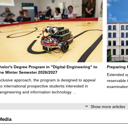
elor's Degree Program in "Digital Engineering" to
Preparing 
 the Winter Semester 2026/2027
Extended op
nclusive approach, the program is designed to appeal
reservable 
to international prospective students interested in
examination
l engineering and information technology …
Show more articles
Media