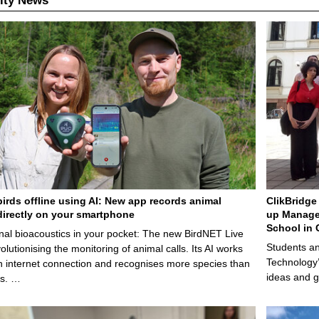
ity News
birds offline using AI: New app records animal
ClikBridge 
irectly on your smartphone
up Manage
School in 
nal bioacoustics in your pocket: The new BirdNET Live
Students an
olutionising the monitoring of animal calls. Its AI works
Technology’
n internet connection and recognises more species than
ideas and g
ps. …