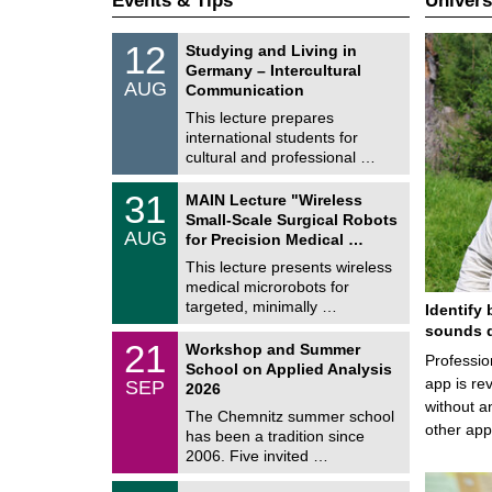
Events & Tips
Univers
S
1
12
Studying and Living in
o
2
Germany – Intercultural
n
/
AUG
s
Communication
0
t
8
This lecture prepares
i
/
international students for
g
2
e
cultural and professional …
0
2
T
6
3
31
MAIN Lecture "Wireless
U
1
Small-Scale Surgical Robots
C
/
AUG
h
for Precision Medical …
0
e
8
This lecture presents wireless
m
/
medical microrobots for
n
2
i
targeted, minimally …
Identify 
0
t
2
sounds d
z
M
6
2
21
Workshop and Summer
a
Professio
1
School on Applied Analysis
t
/
app is rev
SEP
h
2026
0
e
without a
9
The Chemnitz summer school
m
/
other ap
has been a tradition since
a
2
t
2006. Five invited …
0
i
2
c
T