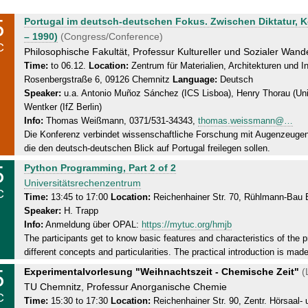
5
T
Portugal im deutsch-deutschen Fokus. Zwischen Diktatur, K
h
– 1990)
(Congress/Conference)
C
u
Philosophische Fakultät, Professur Kultureller und Sozialer Wand
r
Time:
to 06.12.
Location:
Zentrum für Materialien, Architekturen und
Rosenbergstraße 6, 09126 Chemnitz
Language:
Deutsch
s
Speaker:
u.a. Antonio Muñoz Sánchez (ICS Lisboa), Henry Thorau (Uni 
d
Wentker (IfZ Berlin)
a
Info:
Thomas Weißmann, 0371/531-34343,
thomas.weissmann@…
y
Die Konferenz verbindet wissenschaftliche Forschung mit Augenzeugen
,
die den deutsch-deutschen Blick auf Portugal freilegen sollen.
0
5
T
Python Programming, Part 2 of 2
6
h
Universitätsrechenzentrum
.
C
u
Time:
13:45 to 17:00
Location:
Reichenhainer Str. 70, Rühlmann-Bau
1
Speaker:
H. Trapp
r
2
Info:
Anmeldung über OPAL:
https://mytuc.org/hmjb
s
.
The participants get to know basic features and characteristics of the 
d
2
different concepts and particularities. The practical introduction is ma
a
0
5
T
Experimentalvorlesung "Weihnachtszeit - Chemische Zeit"
(
y
1
h
TU Chemnitz, Professur Anorganische Chemie
,
9
C
u
Time:
15:30 to 17:30
Location:
Reichenhainer Str. 90, Zentr. Hörsaal
0