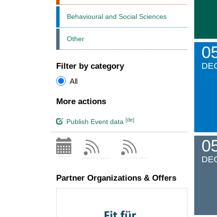
Behavioural and Social Sciences
Other
0
DE
Filter by category
All
More actions
[de]
Publish Event data
0
DE
Partner Organizations & Offers