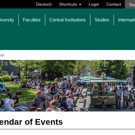
Deutsch
Shortcuts
Login
Contact
iversity
Faculties
Central Institutions
Studies
Internati
ar
endar of Events