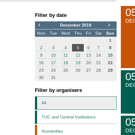
F
E
0
Filter by date
i
v
DE
l
e
December 2019
t
n
Mon
Tue
Wed
Thu
Fri
Sat
Sun
e
t
1
r
s
2
3
4
5
6
7
8
9
10
11
12
13
14
15
16
17
18
19
20
21
22
23
24
25
26
27
28
29
0
30
31
DE
Filter by organisers
All
TUC and Central Institutions
0
DE
Humanities