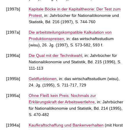
[1997b]
Kapitale Böcke in der Kapitaltheorie: Der Test zum
Protest
, in: Jahrbücher für Nationalökonomie und
Statistik, Bd. 216 (1997), S. 744-760
[1997a]
Die arbeitsteilungskompatible Kalkulation von
Produktionspreisen
, in: das wirtschaftsstudium
(wisu), 26. Jg. (1997), S. 573-582, 593 f.
[1996a]
Die Qual mit der Technikwahl
, in: Jahrbücher für
Nationalökonomie und Statistik, Bd. 215 (1996), S.
111-113
[1995b]
Geldfunktionen
, in: das wirtschaftsstudium (wisu),
24. Jg. (1995), S. 711-717, 729
[1995a]
Ohne Fleiß kein Preis: Nochmals zur
Erklärungskraft der Arbeitswertlehre
, in: Jahrbücher
für Nationalökonomie und Statistik, Bd. 214 (1995),
S. 470-482
[1994a]
Kaufkraftschaffung und Bankenverhalten
(mit Horst