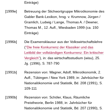
Einträge)
[1999e]
Betreuung der Stichwortgruppe Mikroökonomie des
Gabler Bank-Lexikon, hrsg. v. Krumnow, Jürgen /
Gramlich, Ludwig / Lange, Thomas A. / Dewner,
Thomas M., 12. Aufl., Wiesbaden 1999 (ca. 150
Einträge)
[1996b]
Die Examensklausur aus der Volkswirtschaftslehre
(
"Die freie Konkurrenz der Klassiker und das
Leitbild der vollständigen Konkurrenz: Ein kritischer
Vergleich"
), in: das wirtschaftsstudium (wisu), 25.
Jg. (1996), S. 787-790
[1991b]
Rezension von: Wagner, Adolf, Mikroökonomik, 2.
Aufl., Tübingen / New York 1989, in: Jahrbücher für
Nationalökonomie und Statistik, Bd. 208 (1991), S.
109-111
[1990b]
Rezension von: Schöler, Klaus, Räumliche
Preistheorie, Berlin 1988, in: Jahrbücher für
Nationalökonomie und Statistik, Bd. 207 (1990), S.