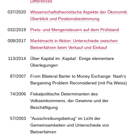
Differences
037/2020
Wissenschaftstheoretische Aspekte der Ökonomik:
Überblick und Positionsbestimmung
032/2019
Preis- und Mengensteuern auf dem Prüfstand
008/2017
Marktmacht in Aktion: Unterschiede zwischen
Bietverfahren beim Verkauf und Einkauf
113/2014
Über Kapital im ,Kapital‘: Einige elementare
Überlegungen
87/2007
From Bilateral Barter to Money Exchange: Nash's
Bargaining Problem Reconsidered (mit Pia Weiss)
74/2006
Fiskalpolitische Determinanten des
Volkseinkommens, der Gewinne und der
Beschäftigung
57/2003
"Ausschreibungsbetrug" im Licht der
Gemeinsamkeiten und Unterschiede von
Bietverfahren