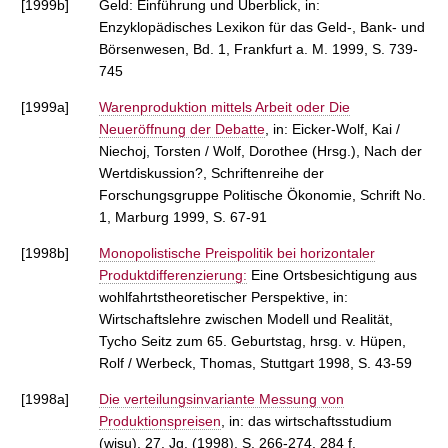
[1999b]
Geld: Einführung und Überblick, in:
Enzyklopädisches Lexikon für das Geld-, Bank- und
Börsenwesen, Bd. 1, Frankfurt a. M. 1999, S. 739-
745
[1999a]
Warenproduktion mittels Arbeit oder Die
Neueröffnung der Debatte
, in: Eicker-Wolf, Kai /
Niechoj, Torsten / Wolf, Dorothee (Hrsg.), Nach der
Wertdiskussion?, Schriftenreihe der
Forschungsgruppe Politische Ökonomie, Schrift No.
1, Marburg 1999, S. 67-91
[1998b]
Monopolistische Preispolitik bei horizontaler
Produktdifferenzierung:
Eine Ortsbesichtigung aus
wohlfahrtstheoretischer Perspektive, in:
Wirtschaftslehre zwischen Modell und Realität,
Tycho Seitz zum 65. Geburtstag, hrsg. v. Hüpen,
Rolf / Werbeck, Thomas, Stuttgart 1998, S. 43-59
[1998a]
Die verteilungsinvariante Messung von
Produktionspreisen
, in: das wirtschaftsstudium
(wisu), 27. Jg. (1998), S. 266-274, 284 f.