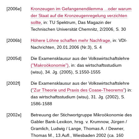
[2006e]
Kronzeugen im Gefangenendilemma ...oder warum
der Staat auf die Kronzeugenregelung verzichten
sollte
, in: TU Spektrum, Das Magazin der
Technischen Universität Chemnitz, 2/2006, S. 30
[2006b]
Höhere Löhne schaffen mehr Nachfrage
, in: VDI-
Nachrichten, 20.01.2006 (Nr.3), S. 4
[2005d]
Die Examensklausur aus der Volkswirtschaftslehre
("Makroökonomie")
, in: das wirtschaftsstudium
(wisu), 34. Jg. (2005), S.1550-1555
[2002f]
Die Examensklausur aus der Volkswirtschaftslehre
(
"Zur Theorie und Praxis des Coase-Theorems"
) in:
das wirtschaftsstudium (wisu), 31. Jg. (2002), S.
1586-1588
[2002e]
Betreuung der Stichwortgruppe Mikroökonomie des
Gabler Bank-Lexikon, hrsg. v. Krumnow, Jürgen /
Gramlich, Ludwig / Lange, Thomas A. / Dewner,
Thomas M., 13.Aufl., Wiesbaden 2002 (ca. 160