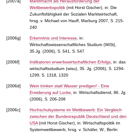
[2007a]
Marktmacht als Herausforderung der
Wettbewerbspolitik
(mit Horst Gischer), in: Die
Zukunftsfähigkeit der Sozialen Marktwirtschaft,
hrsg. v. Michael von Hauff, Marburg 2007, S. 215-
240
[2006g]
Erkenntnis und Interesse
, in:
Wirtschaftswissenschaftliches Studium (WiSt),
35.Jg. (2006), S. 541, S. 547
[2006f]
Indikatoren erwerbswirtschaftlichen Erfolgs
, in: das
wirtschaftsstudium (wisu), 35. Jg. (2006), S. 1294-
1299, S. 1318, 1320
[2006d]
Wein trinken statt Wasser predigen! - Eine
Erwiderung auf Lucke
, in: Wirtschaftsdienst, 86. Jg.
(2006), S. 206-208
[2006c]
Hochschulsysteme im Wettbewerb: Ein Vergleich
zwischen der Bundesrepublik Deutschland und den
USA
(mit Horst Gischer), in: Wirtschaftspolitik im
Systemwettbewerb, hrsg. v. Schäfer, W., Berlin