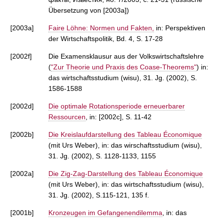
Übersetzung von [2003a])
[2003a]
Faire Löhne: Normen und Fakten,
in: Perspektiven
der Wirtschaftspolitik, Bd. 4, S. 17-28
[2002f]
Die Examensklausur aus der Volkswirtschaftslehre
(
"Zur Theorie und Praxis des Coase-Theorems"
) in:
das wirtschaftsstudium (wisu), 31. Jg. (2002), S.
1586-1588
[2002d]
Die optimale Rotationsperiode erneuerbarer
Ressourcen
, in: [2002c], S. 11-42
[2002b]
Die Kreislaufdarstellung des Tableau Économique
(mit Urs Weber), in: das wirschaftsstudium (wisu),
31. Jg. (2002), S. 1128-1133, 1155
[2002a]
Die Zig-Zag-Darstellung des Tableau Économique
(mit Urs Weber), in: das wirtschaftsstudium (wisu),
31. Jg. (2002), S.115-121, 135 f.
[2001b]
Kronzeugen im Gefangenendilemma
, in: das