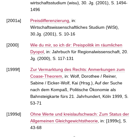
wirtschaftsstudium (wisu), 30. Jg. (2001), S. 1494-
1496
[2001a]
Preisdifferenzierung
, in:
Wirtschaftswissenschaftliches Studium (WiSt),
30.Jg. (2001), S. 10-16
[2000]
Wie du mir, so ich dir: Preispolitik im räumlichen
Dyopol
, in: Jahrbuch für Regionalwissenschaft, 20.
Jg. (2000), S. 117-131
[1999f]
Zur Vermarktung des Rechts: Anmerkungen zum
Coase-Theorem
, in: Wolf, Dorothee / Reiner,
Sabine / Eicker-Wolf, Kai (Hrsg.), Auf der Suche
nach dem Kompaß, Politische Ökonomie als
Bahnsteigkarte fürs 21. Jahrhundert, Köln 1999, S.
53-71
[1999d]
Ohne Werte und kreislaufschwach: Zum Status der
Allgemeinen Gleichgewichtstheorie
, in: [1999c], S.
43-68