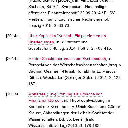
(Nachdruck von [2014c]), in: Finanzkontrolle in
Sachsen, Bd. 6:1. Symposium „Nachhaltige
öffentliche Finanzwirtschaft“ 22.09.2014 / FHSV
Meißen, hrsg. v. Sächsischer Rechnungshof,
Leipzig 2015, S. 63-73.
[2014d]
Über Kapital im "Kapital": Einige elementare
Überlegungen
, in: Wirtschaft und
Gesellschaft, 40. Jg. 2014, Heft 3, S. 405-415.
[2014c]
Mit der Schuldenbremse zum Systemcrash
, in:
Perspektiven der Wirtschaftswissenschaften,hrsg. v.
Dagmar Gesmann-Nuissl, Ronald Hartz, Marcus
Dittrich, Wiesbaden (Springer Gabler) 2014, S. 123-
137.
[2013e]
Monetäre (Un-)Ordnung als Ursache von
Finanzmarktkrisen
, in: Theorieentwicklung im
Kontext der Krise, hrsg. v. Ulrich Busch und Günter
Krause, Abhandlungen der Leibniz-Sozietät der
Wissenschaften, Bd. 35, Berlin (trafo
Wissenschaftsverlag) 2013, S. 179-193.