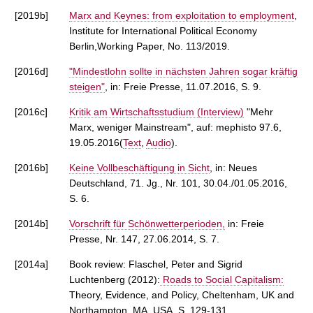
[2019b]
Marx and Keynes: from exploitation to employment
,
Institute for International Political Economy
Berlin,Working Paper, No. 113/2019.
[2016d]
"Mindestlohn sollte in nächsten Jahren sogar kräftig
steigen"
, in: Freie Presse, 11.07.2016, S. 9.
[2016c]
Kritik am Wirtschaftsstudium (Interview)
"Mehr
Marx, weniger Mainstream", auf: mephisto 97.6,
19.05.2016(
Text
,
Audio
).
[2016b]
Keine Vollbeschäftigung in Sicht
, in: Neues
Deutschland, 71. Jg., Nr. 101, 30.04./01.05.2016,
S. 6.
[2014b]
Vorschrift für Schönwetterperioden,
in: Freie
Presse, Nr. 147, 27.06.2014, S. 7.
[2014a]
Book review: Flaschel, Peter and Sigrid
Luchtenberg (2012):
Roads to Social Capitalism:
Theory, Evidence, and Policy, Cheltenham, UK and
Northampton, MA, USA, S. 129-131.