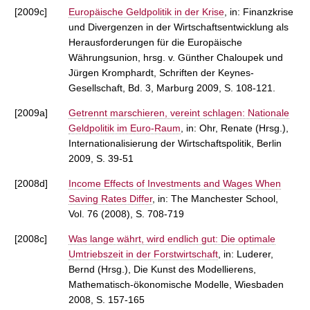
[2009c]
Europäische Geldpolitik in der Krise
, in: Finanzkrise
und Divergenzen in der Wirtschaftsentwicklung als
Herausforderungen für die Europäische
Währungsunion, hrsg. v. Günther Chaloupek und
Jürgen Kromphardt, Schriften der Keynes-
Gesellschaft, Bd. 3, Marburg 2009, S. 108-121.
[2009a]
Getrennt marschieren, vereint schlagen: Nationale
Geldpolitik im Euro-Raum
, in: Ohr, Renate (Hrsg.),
Internationalisierung der Wirtschaftspolitik, Berlin
2009, S. 39-51
[2008d]
Income Effects of Investments and Wages When
Saving Rates Differ
, in: The Manchester School,
Vol. 76 (2008), S. 708-719
[2008c]
Was lange währt, wird endlich gut: Die optimale
Umtriebszeit in der Forstwirtschaft
, in: Luderer,
Bernd (Hrsg.), Die Kunst des Modellierens,
Mathematisch-ökonomische Modelle, Wiesbaden
2008, S. 157-165