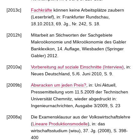
[2013c]
Fachkräfte
können keine Arbeitsplätze zaubern
(Leserbrief), in: Frankfurter Rundschau,
18.10.2013, 69. Jg., Nr. 242, S. 18.
[2012h]
Mitarbeit an Stichworten der Sachgebiete
Makroökonomie und Mikroökonomie des Gabler
Banklexikon, 14. Auflage, Wiesbaden (Springer
Gabler) 2012.
[2010a]
Vorbereitung auf soziale Einschnitte (Interview)
, in:
Neues Deutschland, 5./6. Juni 2010, S. 9.
[2009b]
Abwracken um jeden Preis?
, in: Uni Aktuell,
Pressemitteilung vom 11.5.2009 der Technischen
Universität Chemnitz, wieder abgedruckt in:
Ingenieurnachrichten, Ausgabe 3/2009, S. 23
[2008a]
Die Examensklausur aus der Volkswirtschaftslehre
(
Lineare Produktionsmodelle
), in: das
wirtschaftsstudium (wisu), 37. Jg. (2008), S. 398-
400