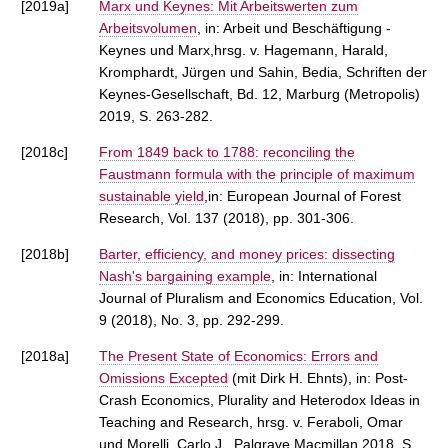
[2019a]
Marx und Keynes: Mit Arbeitswerten zum
Arbeitsvolumen
, in: Arbeit und Beschäftigung -
Keynes und Marx,hrsg. v. Hagemann, Harald,
Kromphardt, Jürgen und Sahin, Bedia, Schriften der
Keynes-Gesellschaft, Bd. 12, Marburg (Metropolis)
2019, S. 263-282.
[2018c]
From 1849 back to 1788: reconciling the
Faustmann formula with the principle of maximum
sustainable yield
,in: European Journal of Forest
Research, Vol. 137 (2018), pp. 301-306.
[2018b]
Barter, efficiency, and money prices: dissecting
Nash's bargaining example
, in: International
Journal of Pluralism and Economics Education, Vol.
9 (2018), No. 3, pp. 292-299.
[2018a]
The Present State of Economics: Errors and
Omissions Excepted
(mit Dirk H. Ehnts), in: Post-
Crash Economics, Plurality and Heterodox Ideas in
Teaching and Research, hrsg. v. Feraboli, Omar
und Morelli, Carlo J., Palgrave Macmillan 2018, S.