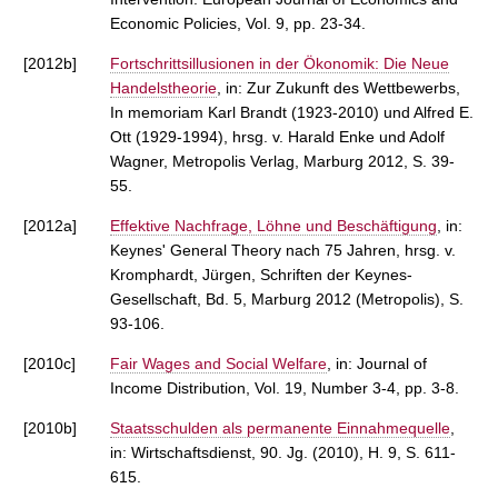
Economic Policies, Vol. 9, pp. 23-34.
[2012b]
Fortschrittsillusionen in der Ökonomik: Die Neue
Handelstheorie
, in: Zur Zukunft des Wettbewerbs,
In memoriam Karl Brandt (1923-2010) und Alfred E.
Ott (1929-1994), hrsg. v. Harald Enke und Adolf
Wagner, Metropolis Verlag, Marburg 2012, S. 39-
55.
[2012a]
Effektive Nachfrage, Löhne und Beschäftigung
, in:
Keynes' General Theory nach 75 Jahren, hrsg. v.
Kromphardt, Jürgen, Schriften der Keynes-
Gesellschaft, Bd. 5, Marburg 2012 (Metropolis), S.
93-106.
[2010c]
Fair Wages and Social Welfare
, in: Journal of
Income Distribution, Vol. 19, Number 3-4, pp. 3-8.
[2010b]
Staatsschulden als permanente Einnahmequelle
,
in: Wirtschaftsdienst, 90. Jg. (2010), H. 9, S. 611-
615.