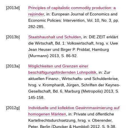
[2013d]
Principles of capitalistic commodity production: a
rejoinder
, in: European Journal of Economics and
Economic Policies: Intervention, Vol. 10, No. 3, pp.
282-285.
[2013b]
Staatshaushalt und Schulden
, in: DIE ZEIT erklärt
die Wirtschaft, Bd. 1: Volkswirtschaft, hrsg. v. Uwe
Jean Heuser und Birger P. Priddat, Hamburg
(Murmann) 2013, S. 86-92.
[2013a]
Möglichkeiten und Grenzen einer
beschäftigungsfördernden Lohnpolitik
, in: Zur
aktuellen Finanz-, Wirtschafts- und Schuldenkrise,
hrsg. v. Kromphardt, Jürgen, Schriften der Keynes-
Gesellschaft, Bd. 6, Marburg (Metropolis) 2013, S.
145-158.
[2012g]
Individuelle und kollektive Gewinnmaximierung auf
homogenen Märkten
, in: Private und öffentliche
Kartellrechtsdurchsetzung, hrsg. v. Oberender,
Peter, Berlin (Duncker & Humblot) 2012, S. 9-38.