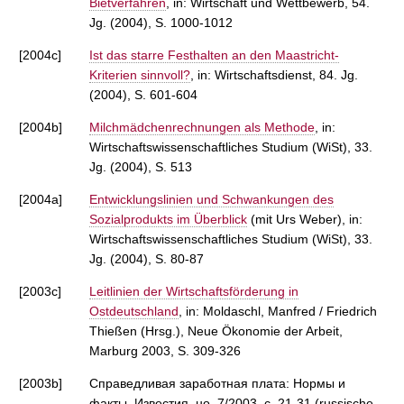
Bietverfahren
, in: Wirtschaft und Wettbewerb, 54.
Jg. (2004), S. 1000-1012
[2004c]
Ist das starre Festhalten an den Maastricht-
Kriterien sinnvoll?
, in: Wirtschaftsdienst, 84. Jg.
(2004), S. 601-604
[2004b]
Milchmädchenrechnungen als Methode
, in:
Wirtschaftswissenschaftliches Studium (WiSt), 33.
Jg. (2004), S. 513
[2004a]
Entwicklungslinien und Schwankungen des
Sozialprodukts im Überblick
(mit Urs Weber), in:
Wirtschaftswissenschaftliches Studium (WiSt), 33.
Jg. (2004), S. 80-87
[2003c]
Leitlinien der Wirtschaftsförderung in
Ostdeutschland
, in: Moldaschl, Manfred / Friedrich
Thießen (Hrsg.), Neue Ökonomie der Arbeit,
Marburg 2003, S. 309-326
[2003b]
Справедливая заработная плата: Нормы и
факты, Известия, но. 7/2003, с. 21-31 (russische