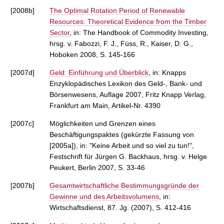
[2008b]
The Optimal Rotation Period of Renewable
Resources: Theoretical Evidence from the Timber
Sector
, in: The Handbook of Commodity Investing,
hrsg. v. Fabozzi, F. J., Füss, R., Kaiser, D. G.,
Hoboken 2008, S. 145-166
[2007d]
Geld: Einführung und Überblick
, in: Knapps
Enzyklopädisches Lexikon des Geld-, Bank- und
Börsenwesens, Auflage 2007, Fritz Knapp Verlag,
Frankfurt am Main, Artikel-Nr. 4390
[2007c]
Möglichkeiten und Grenzen eines
Beschäftigungspaktes (gekürzte Fassung von
[2005a]), in: "Keine Arbeit und so viel zu tun!",
Festschrift für Jürgen G. Backhaus, hrsg. v. Helge
Peukert, Berlin 2007, S. 33-46
[2007b]
Gesamtwirtschaftliche Bestimmungsgründe der
Gewinne und des Arbeitsvolumens
, in:
Wirtschaftsdienst, 87. Jg. (2007), S. 412-416