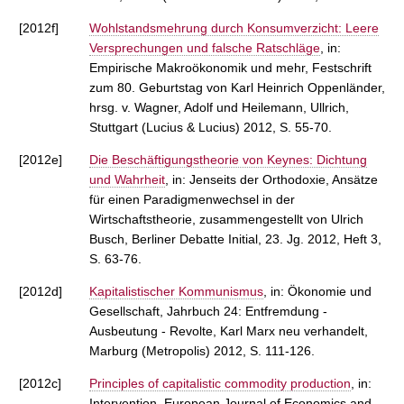
[2012f]
Wohlstandsmehrung durch Konsumverzicht: Leere
Versprechungen und falsche Ratschläge
, in:
Empirische Makroökonomik und mehr, Festschrift
zum 80. Geburtstag von Karl Heinrich Oppenländer,
hrsg. v. Wagner, Adolf und Heilemann, Ullrich,
Stuttgart (Lucius & Lucius) 2012, S. 55-70.
[2012e]
Die Beschäftigungstheorie von Keynes: Dichtung
und Wahrheit
, in: Jenseits der Orthodoxie, Ansätze
für einen Paradigmenwechsel in der
Wirtschaftstheorie, zusammengestellt von Ulrich
Busch, Berliner Debatte Initial, 23. Jg. 2012, Heft 3,
S. 63-76.
[2012d]
Kapitalistischer Kommunismus
, in: Ökonomie und
Gesellschaft, Jahrbuch 24: Entfremdung -
Ausbeutung - Revolte, Karl Marx neu verhandelt,
Marburg (Metropolis) 2012, S. 111-126.
[2012c]
Principles of capitalistic commodity production
, in:
Intervention. European Journal of Economics and