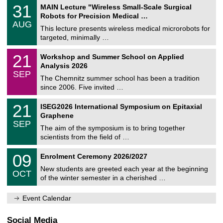
2
T
e
3
31
MAIN Lecture "Wireless Small-Scale Surgical
0
U
1
2
Robots for Precision Medical …
C
/
6
AUG
h
0
This lecture presents wireless medical microrobots for
e
8
targeted, minimally …
m
/
n
2
M
i
2
21
Workshop and Summer School on Applied
0
a
t
1
2
Analysis 2026
t
z
/
6
SEP
h
0
The Chemnitz summer school has been a tradition
e
9
since 2006. Five invited …
m
/
a
2
T
t
2
21
ISEG2026 International Symposium on Epitaxial
0
U
i
1
2
Graphene
C
c
/
6
SEP
h
s
0
The aim of the symposium is to bring together
e
9
scientists from the field of …
m
/
n
2
T
i
0
09
Enrolment Ceremony 2026/2027
0
U
t
9
2
C
z
New students are greeted each year at the beginning
/
6
OCT
h
1
of the winter semester in a cherished …
e
0
m
/
n
Event Calendar
2
i
0
t
2
z
Social Media
6