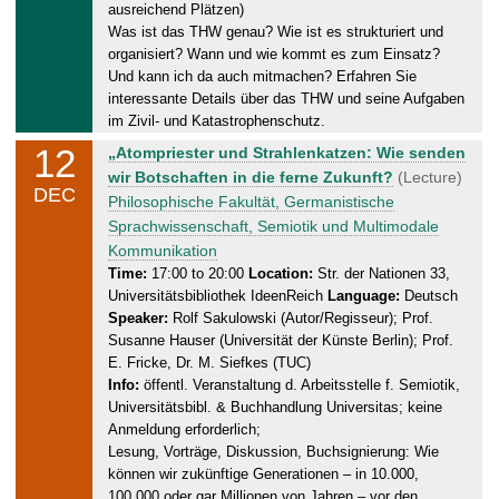
1
ausreichend Plätzen)
2
Was ist das THW genau? Wie ist es strukturiert und
.
organisiert? Wann und wie kommt es zum Einsatz?
2
Und kann ich da auch mitmachen? Erfahren Sie
0
interessante Details über das THW und seine Aufgaben
im Zivil- und Katastrophenschutz.
2
5
12
F
„Atompriester und Strahlenkatzen: Wie senden
r
wir Botschaften in die ferne Zukunft?
(Lecture)
DEC
i
Philosophische Fakultät, Germanistische
d
Sprachwissenschaft, Semiotik und Multimodale
a
Kommunikation
y
Time:
17:00 to 20:00
Location:
Str. der Nationen 33,
Universitätsbibliothek IdeenReich
Language:
Deutsch
,
Speaker:
Rolf Sakulowski (Autor/Regisseur); Prof.
1
Susanne Hauser (Universität der Künste Berlin); Prof.
2
E. Fricke, Dr. M. Siefkes (TUC)
.
Info:
öffentl. Veranstaltung d. Arbeitsstelle f. Semiotik,
1
Universitätsbibl. & Buchhandlung Universitas; keine
2
Anmeldung erforderlich;
.
Lesung, Vorträge, Diskussion, Buchsignierung: Wie
2
können wir zukünftige Generationen – in 10.000,
0
100.000 oder gar Millionen von Jahren – vor den