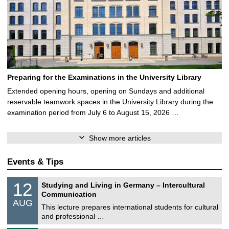
Preparing for the Examinations in the University Library
Extended opening hours, opening on Sundays and additional
reservable teamwork spaces in the University Library during the
examination period from July 6 to August 15, 2026 …
Show more articles
Events & Tips
S
1
12
Studying and Living in Germany – Intercultural
o
2
Communication
n
/
AUG
s
0
This lecture prepares international students for cultural
t
8
and professional …
i
/
g