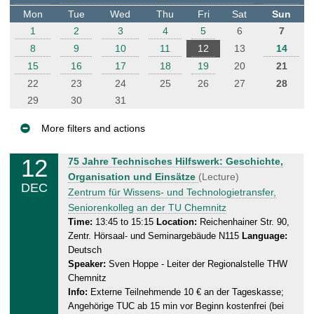
t
Mon
Tue
Wed
Thu
Fri
Sat
Sun
e
1
2
3
4
5
6
7
r
8
9
10
11
12
13
14
15
16
17
18
19
20
21
22
23
24
25
26
27
28
29
30
31
More filters and actions
E
12
F
75 Jahre Technisches Hilfswerk: Geschichte,
v
r
Organisation und Einsätze
(Lecture)
DEC
e
i
Zentrum für Wissens- und Technologietransfer,
n
d
Seniorenkolleg an der TU Chemnitz
a
t
Time:
13:45 to 15:15
Location:
Reichenhainer Str. 90,
Zentr. Hörsaal- und Seminargebäude N115
Language:
y
s
Deutsch
,
Speaker:
Sven Hoppe - Leiter der Regionalstelle THW
1
Chemnitz
2
Info:
Externe Teilnehmende 10 € an der Tageskasse;
.
Angehörige TUC ab 15 min vor Beginn kostenfrei (bei