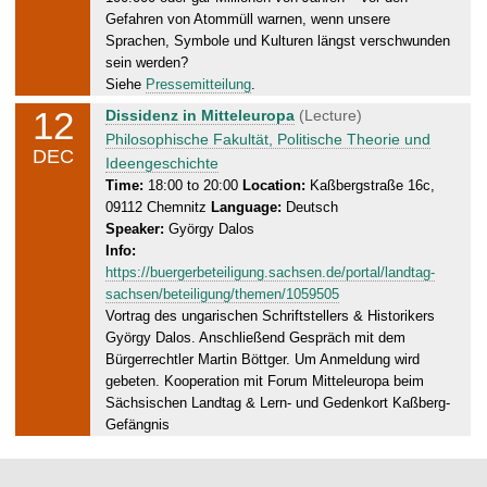
2
Gefahren von Atommüll warnen, wenn unsere
Sprachen, Symbole und Kulturen längst verschwunden
5
sein werden?
Siehe
Pressemitteilung
.
12
F
Dissidenz in Mitteleuropa
(Lecture)
r
Philosophische Fakultät, Politische Theorie und
DEC
i
Ideengeschichte
d
Time:
18:00 to 20:00
Location:
Kaßbergstraße 16c,
09112 Chemnitz
Language:
Deutsch
a
Speaker:
György Dalos
y
Info:
,
https://buergerbeteiligung.sachsen.de/portal/landtag-
1
sachsen/beteiligung/themen/1059505
2
Vortrag des ungarischen Schriftstellers & Historikers
.
György Dalos. Anschließend Gespräch mit dem
1
Bürgerrechtler Martin Böttger. Um Anmeldung wird
2
gebeten. Kooperation mit Forum Mitteleuropa beim
.
Sächsischen Landtag & Lern- und Gedenkort Kaßberg-
2
Gefängnis
0
2