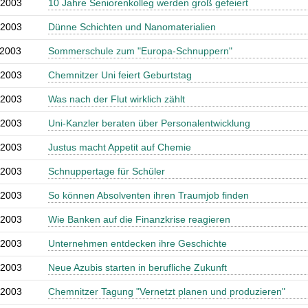
.2003
10 Jahre Seniorenkolleg werden groß gefeiert
.2003
Dünne Schichten und Nanomaterialien
.2003
Sommerschule zum "Europa-Schnuppern"
.2003
Chemnitzer Uni feiert Geburtstag
.2003
Was nach der Flut wirklich zählt
.2003
Uni-Kanzler beraten über Personalentwicklung
.2003
Justus macht Appetit auf Chemie
.2003
Schnuppertage für Schüler
.2003
So können Absolventen ihren Traumjob finden
.2003
Wie Banken auf die Finanzkrise reagieren
.2003
Unternehmen entdecken ihre Geschichte
.2003
Neue Azubis starten in berufliche Zukunft
.2003
Chemnitzer Tagung "Vernetzt planen und produzieren"