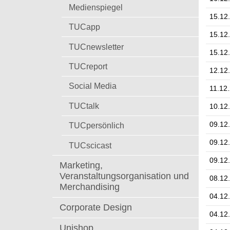
t
Medienspiegel
15.12
TUCapp
15.12
TUCnewsletter
15.12
TUCreport
12.12
Social Media
11.12
TUCtalk
10.12
09.12
TUCpersönlich
09.12
TUCscicast
09.12
Marketing,
Veranstaltungsorganisation und
08.12
Merchandising
04.12
Corporate Design
04.12
Unishop