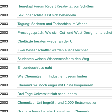
.2003
Heurekia! Forum fördert Kreativität von Schülern
.2003
Sekundenschlaf lässt sich behandeln
.2003
Tagung: Sachsen und Tschechien im Wandel
.2003
Pressegespräch: Wie sich Ost- und West-Design untersche
.2003
Chefärzte beraten wieder an der Uni
.2003
Zwei Wissenschaftler werden ausgezeichnet
.2003
Studenten weisen Wissenschaftlern den Weg
.2003
Einsendeschluss naht
.2003
Wie Chemnitzer ihr Industriemuseum finden
.2003
Chemnitz will noch enger mit China kooperieren
.2003
Drei Tage Universitätsluft schnuppern
.2003
Chemnitzer Uni begrüßt rund 2.000 Erstsemestler
.2003
Gorbatschows Berater kommt nach Chemnitz