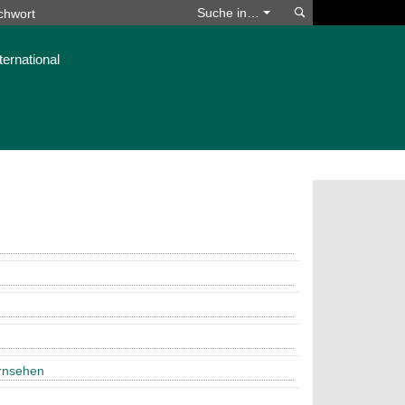
Suchen
Suche in…
ternational
rnsehen