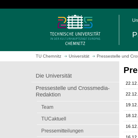
S
p
S
r
Un
t
i
a
n
P
r
g
t
e
s
z
TU Chemnitz
Universität
Pressestelle und Cr
e
u
i
m
Pre
t
H
Die Universität
e
a
22.12
a
u
Pressestelle und Crossmedia-
u
p
22.12
Redaktion
f
t
19.12
r
i
Team
u
n
18.12
TUCaktuell
f
h
e
16.12
a
Pressemitteilungen
n
l
16.12