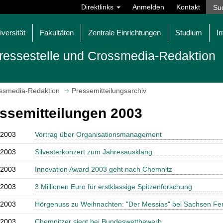
Direktlinks
Anmelden
Kontakt
iversität
Fakultäten
Zentrale Einrichtungen
Studium
In
ressestelle und Crossmedia-Redaktion
ossmedia-Redaktion
Pressemitteilungsarchiv
ssemitteilungen 2003
.2003
Vortrag über Organisationsmanagement
.2003
Silvesterkonzert zum Jahresausklang
.2003
Innovation Award 2003 geht nach Chemnitz
.2003
3 Millionen Euro für erstklassige Spitzenforschung
.2003
Hörgenuss zu Weihnachten: "Der Messias" bei Sachsen Fe
.2003
Chemnitzer siegt bei Bundeswettbewerb