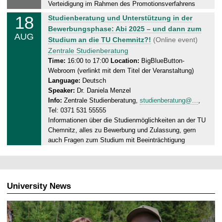
Verteidigung im Rahmen des Promotionsverfahrens
8
18
M
Studienberatung und Unterstützung in der
.
o
Bewerbungsphase: Abi 2025 – und dann zum
0
AUG
n
Studium an die TU Chemnitz?!
(Online event)
8
d
Zentrale Studienberatung
.
a
Time:
16:00 to 17:00
Location:
BigBlueButton-
2
Webroom (verlinkt mit dem Titel der Veranstaltung)
y
0
Language:
Deutsch
,
2
Speaker:
Dr. Daniela Menzel
1
5
Info:
Zentrale Studienberatung,
studienberatung@…
,
8
Tel: 0371 531 55555
.
Informationen über die Studienmöglichkeiten an der TU
0
Chemnitz, alles zu Bewerbung und Zulassung, gern
8
auch Fragen zum Studium mit Beeinträchtigung
.
2
0
2
University News
5