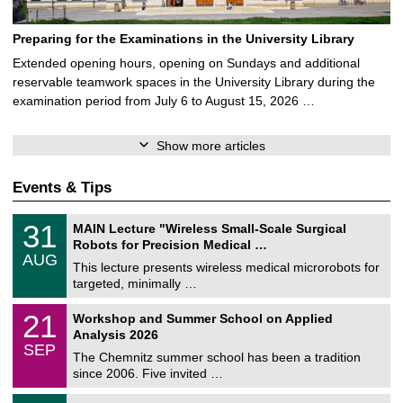
Preparing for the Examinations in the University Library
Extended opening hours, opening on Sundays and additional
reservable teamwork spaces in the University Library during the
examination period from July 6 to August 15, 2026 …
Show more articles
Events & Tips
T
3
31
MAIN Lecture "Wireless Small-Scale Surgical
U
1
Robots for Precision Medical …
C
/
AUG
h
0
This lecture presents wireless medical microrobots for
e
8
targeted, minimally …
m
/
n
2
M
i
2
21
Workshop and Summer School on Applied
0
a
t
1
2
Analysis 2026
t
z
/
6
SEP
h
0
The Chemnitz summer school has been a tradition
e
9
since 2006. Five invited …
m
/
a
2
T