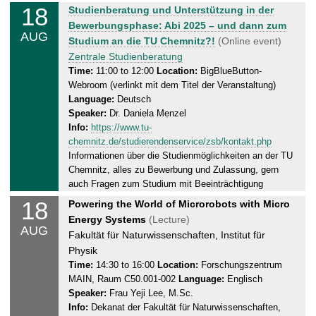
0
18
M
Studienberatung und Unterstützung in der
8
o
Bewerbungsphase: Abi 2025 – und dann zum
.
AUG
n
Studium an die TU Chemnitz?!
(Online event)
2
d
Zentrale Studienberatung
0
a
Time:
11:00 to 12:00
Location:
BigBlueButton-
2
Webroom (verlinkt mit dem Titel der Veranstaltung)
y
5
Language:
Deutsch
,
Speaker:
Dr. Daniela Menzel
1
Info:
https://www.tu-
8
chemnitz.de/studierendenservice/zsb/kontakt.php
.
Informationen über die Studienmöglichkeiten an der TU
0
Chemnitz, alles zu Bewerbung und Zulassung, gern
8
auch Fragen zum Studium mit Beeinträchtigung
.
18
M
Powering the World of Microrobots with Micro
2
o
Energy Systems
(Lecture)
0
AUG
n
Fakultät für Naturwissenschaften, Institut für
2
d
Physik
5
a
Time:
14:30 to 16:00
Location:
Forschungszentrum
MAIN, Raum C50.001-002
Language:
Englisch
y
Speaker:
Frau Yeji Lee, M.Sc.
,
Info:
Dekanat der Fakultät für Naturwissenschaften,
1