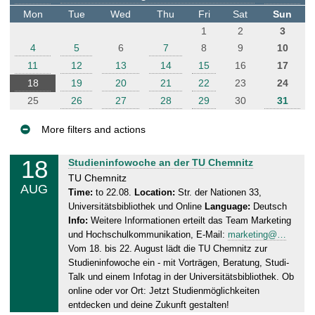
t
Mon
Tue
Wed
Thu
Fri
Sat
Sun
e
1
2
3
r
4
5
6
7
8
9
10
11
12
13
14
15
16
17
18
19
20
21
22
23
24
25
26
27
28
29
30
31
More filters and actions
E
18
M
Studieninfowoche an der TU Chemnitz
v
o
TU Chemnitz
AUG
e
n
Time:
to 22.08.
Location:
Str. der Nationen 33,
Universitätsbibliothek und Online
Language:
Deutsch
n
d
Info:
Weitere Informationen erteilt das Team Marketing
a
t
und Hochschulkommunikation, E-Mail:
marketing@…
y
s
Vom 18. bis 22. August lädt die TU Chemnitz zur
,
Studieninfowoche ein - mit Vorträgen, Beratung, Studi-
2
Talk und einem Infotag in der Universitätsbibliothek. Ob
2
online oder vor Ort: Jetzt Studienmöglichkeiten
.
entdecken und deine Zukunft gestalten!