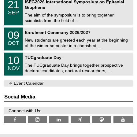
t
2
21
ISEG2026 International Symposium on Epitaxial
0
U
i
1
2
Graphene
C
c
/
6
SEP
h
s
0
The aim of the symposium is to bring together
e
9
scientists from the field of …
m
/
n
2
T
i
0
09
Enrolment Ceremony 2026/2027
0
U
t
9
2
C
z
New students are greeted each year at the beginning
/
6
OCT
h
1
of the winter semester in a cherished …
e
0
m
Z
/
1
10
n
TUCgraduate Day
e
2
0
i
n
0
The TUCgraduate Day brings together prospective
/
t
NOV
t
2
1
z
doctoral candidates, doctoral researchers, …
r
6
1
u
/
m
Event Calendar
2
f
0
ü
2
r
Social Media
6
d
e
n
Connect with Us:
w
i
s
s
e
n