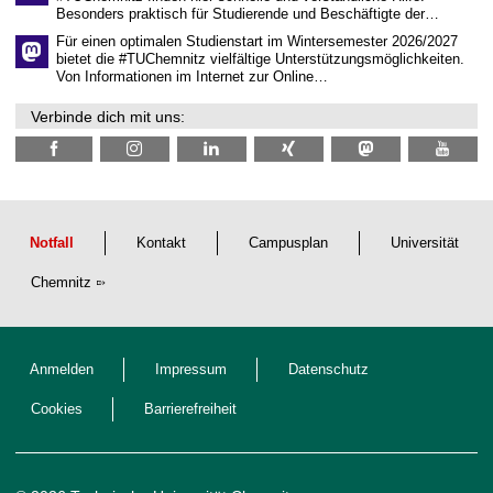
c
Besonders praktisch für Studierende und Beschäftigte der…
h
e
Für einen optimalen Studienstart im Wintersemester 2026/2027
n
bietet die #TUChemnitz vielfältige Unterstützungsmöglichkeiten.
N
Von Informationen im Internet zur Online…
a
c
Verbinde dich mit uns:
h
w
u
c
h
s
Notfall
Kontakt
Campusplan
Universität
Chemnitz
Anmelden
Impressum
Datenschutz
Cookies
Barrierefreiheit