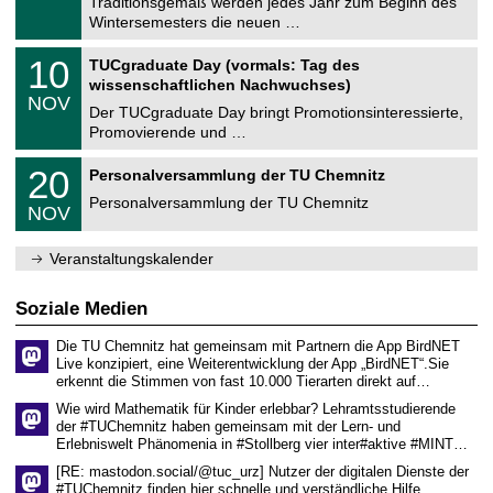
1
Traditionsgemäß werden jedes Jahr zum Beginn des
e
0
Wintersemesters die neuen …
m
.
n
2
Z
i
1
10
TUCgraduate Day (vormals: Tag des
0
e
t
0
2
wissenschaftlichen Nachwuchses)
n
z
.
6
NOV
t
1
Der TUCgraduate Day bringt Promotionsinteressierte,
r
1
Promovierende und …
u
.
m
2
T
f
2
20
Personalversammlung der TU Chemnitz
0
U
ü
0
2
C
r
Personalversammlung der TU Chemnitz
.
6
NOV
h
d
1
e
e
1
m
n
.
Veranstaltungskalender
n
w
2
i
i
0
t
s
2
Soziale Medien
z
s
6
e
Die TU Chemnitz hat gemeinsam mit Partnern die App BirdNET
n
Live konzipiert, eine Weiterentwicklung der App „BirdNET“.Sie
s
erkennt die Stimmen von fast 10.000 Tierarten direkt auf…
c
h
Wie wird Mathematik für Kinder erlebbar? Lehramtsstudierende
a
der #TUChemnitz haben gemeinsam mit der Lern- und
f
Erlebniswelt Phänomenia in #Stollberg vier inter#aktive #MINT…
t
l
[RE: mastodon.social/@tuc_urz] Nutzer der digitalen Dienste der
i
#TUChemnitz finden hier schnelle und verständliche Hilfe.