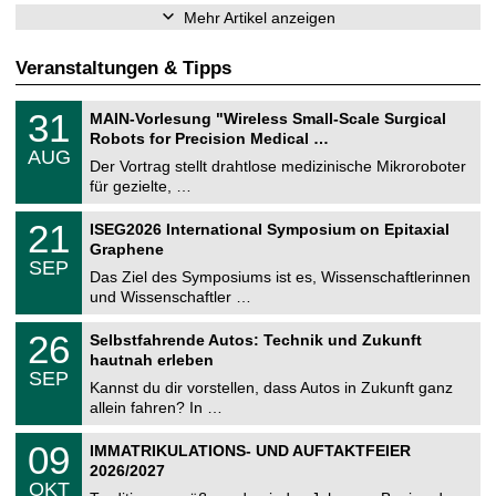
Mehr Artikel anzeigen
Veranstaltungen & Tipps
T
3
31
MAIN-Vorlesung "Wireless Small-Scale Surgical
U
1
Robots for Precision Medical …
C
.
AUG
h
0
Der Vortrag stellt drahtlose medizinische Mikroroboter
e
8
für gezielte, …
m
.
n
2
T
i
2
21
ISEG2026 International Symposium on Epitaxial
0
U
t
1
2
Graphene
C
z
.
6
SEP
h
0
Das Ziel des Symposiums ist es, Wissenschaftlerinnen
e
9
und Wissenschaftler …
m
.
n
2
T
i
2
26
Selbstfahrende Autos: Technik und Zukunft
0
U
t
6
2
hautnah erleben
C
z
.
6
SEP
h
0
Kannst du dir vorstellen, dass Autos in Zukunft ganz
e
9
allein fahren? In …
m
.
n
2
T
i
0
09
IMMATRIKULATIONS- UND AUFTAKTFEIER
0
U
t
9
2
2026/2027
C
z
.
6
OKT
h