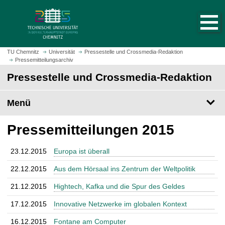
S
S
t
p
a
r
r
i
t
n
TU Chemnitz
Universität
Pressestelle und Crossmedia-Redaktion
s
Pressemitteilungsarchiv
g
e
e
Pressestelle und Crossmedia-Redaktion
i
z
t
u
Menü
e
m
a
H
Pressemitteilungen 2015
u
a
f
u
r
p
23.12.2015
Europa ist überall
u
t
22.12.2015
Aus dem Hörsaal ins Zentrum der Weltpolitik
f
i
e
n
21.12.2015
Hightech, Kafka und die Spur des Geldes
n
h
17.12.2015
Innovative Netzwerke im globalen Kontext
a
l
16.12.2015
Fontane am Computer