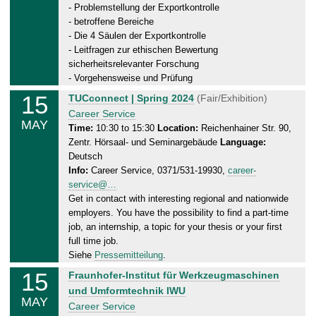
1
- Problemstellung der Exportkontrolle
5
- betroffene Bereiche
.
- Die 4 Säulen der Exportkontrolle
0
- Leitfragen zur ethischen Bewertung
5
sicherheitsrelevanter Forschung
- Vorgehensweise und Prüfung
.
2
15
W
TUCconnect | Spring 2024
(Fair/Exhibition)
0
e
Career Service
MAY
2
d
Time:
10:30 to 15:30
Location:
Reichenhainer Str. 90,
4
Zentr. Hörsaal- und Seminargebäude
Language:
n
Deutsch
e
Info:
Career Service, 0371/531-19930,
career-
s
service@…
d
Get in contact with interesting regional and nationwide
a
employers. You have the possibility to find a part-time
y
job, an internship, a topic for your thesis or your first
,
full time job.
1
Siehe
Pressemitteilung
.
5
15
W
Fraunhofer-Institut für Werkzeugmaschinen
.
e
und Umformtechnik IWU
0
MAY
d
Career Service
5