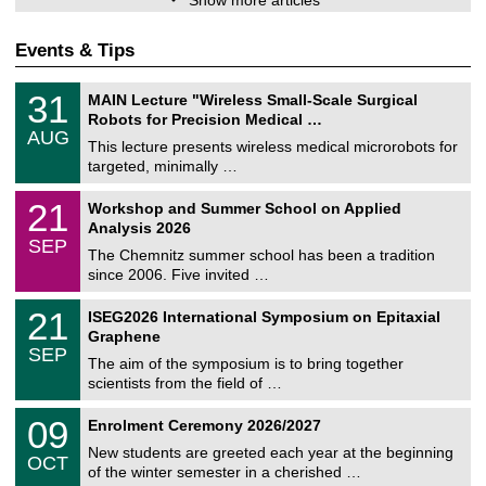
Show more articles
Events & Tips
T
3
31
MAIN Lecture "Wireless Small-Scale Surgical
U
1
Robots for Precision Medical …
C
/
AUG
h
0
This lecture presents wireless medical microrobots for
e
8
targeted, minimally …
m
/
n
2
M
i
2
21
Workshop and Summer School on Applied
0
a
t
1
2
Analysis 2026
t
z
/
6
SEP
h
0
The Chemnitz summer school has been a tradition
e
9
since 2006. Five invited …
m
/
a
2
T
t
2
21
ISEG2026 International Symposium on Epitaxial
0
U
i
1
2
Graphene
C
c
/
6
SEP
h
s
0
The aim of the symposium is to bring together
e
9
scientists from the field of …
m
/
n
2
T
i
0
09
Enrolment Ceremony 2026/2027
0
U
t
9
2
C
z
New students are greeted each year at the beginning
/
6
OCT
h
1
of the winter semester in a cherished …
e