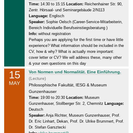
n
Time:
14:30 to 15:15
Location:
Reichenhainer Str. 90,
0
Zentr. Hörsaal- und Seminargebäude 2/N113
e
5
Language:
Englisch
s
.
Speaker:
Sophie Oelsch (Career-Service-Mitarbeiterin,
d
2
Bereich Individuelle Berufseinstiegsberatung )
a
0
Info:
without registration
y
2
Perhaps you are applying for the first time or have little
,
4
experience? What information should be included in the
1
CV, how & why? What is actually more important:
5
cover letter or CV? We will address these, many other
.
& your own questions on this day
0
15
W
Von Normen und Normalität. Eine Einführung.
5
e
(Lecture)
MAY
.
d
Philosophische Fakultät, IESG & Museum
2
n
Gunzenhauser
0
e
Time:
19:00 to 20:30
Location:
Museum
2
Gunzenhauser, Stollberger Str. 2, Chemnitz
Language:
s
4
Deutsch
d
Speaker:
Anja Richter, Museum Gunzenhauser, Prof.
a
Dr. Eric Linhart, Dekan, Prof. Dr. Ulrike Brummert, Prof.
y
Dr. Stefan Garsztecki
,