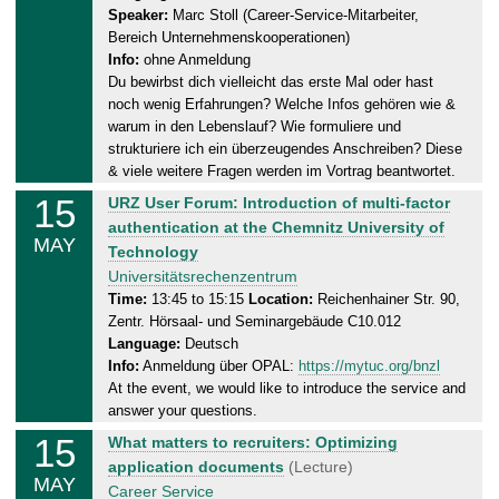
Speaker:
Marc Stoll (Career-Service-Mitarbeiter,
a
Bereich Unternehmenskooperationen)
y
Info:
ohne Anmeldung
,
Du bewirbst dich vielleicht das erste Mal oder hast
1
noch wenig Erfahrungen? Welche Infos gehören wie &
5
warum in den Lebenslauf? Wie formuliere und
.
strukturiere ich ein überzeugendes Anschreiben? Diese
0
& viele weitere Fragen werden im Vortrag beantwortet.
5
15
W
URZ User Forum: Introduction of multi-factor
.
e
authentication at the Chemnitz University of
MAY
2
d
Technology
0
n
Universitätsrechenzentrum
2
e
Time:
13:45 to 15:15
Location:
Reichenhainer Str. 90,
4
Zentr. Hörsaal- und Seminargebäude C10.012
s
Language:
Deutsch
d
Info:
Anmeldung über OPAL:
https://mytuc.org/bnzl
a
At the event, we would like to introduce the service and
y
answer your questions.
,
15
W
What matters to recruiters: Optimizing
1
e
application documents
(Lecture)
5
MAY
d
Career Service
.