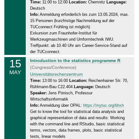
n
Time:
11:00 to 12:00
Location:
Chemnitz
Language:
.
Deutsch
e
2
Info:
Anmeldung erforderlich bis zum 13.05.2024, max.
s
0
15 Personen (kurzfristige Nachmeldung auf der
d
2
TUCconnect Frühling ist möglich)
a
4
Exkursion zum Fraunhofer-Institut für
y
Werkzeugmaschinen und Umformtechnik IWU.
,
Treffpunkt: ab 10.40 Uhr am Career-Service-Stand auf
1
der TUCconnect.
5
15
W
Introduction to the statistics programme R
.
e
(Congress/Conference)
0
MAY
d
Universitätsrechenzentrum
5
n
Time:
13:00 to 16:00
Location:
Reichenhainer Str. 70,
.
Rühlmann-Bau C22.404
Language:
Deutsch
e
2
Speaker:
Jens Pönisch, Professur
s
0
Wirtschaftsinformatik
d
2
Info:
Anmeldung über OPAL:
https://mytuc.org/bhxh
a
4
Get to know the tool for statistical data analysis and
y
graphical representation of data and results: Working
,
with the command line and RStudio, basic statistical
1
terms, vectors, data frames, plots, basic statistical
5
tests, linear models