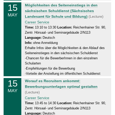
.
15
W
Möglichkeiten des Seiteneinstiegs in den
0
e
sächsischen Schuldienst (Sächsisches
5
MAY
d
Landesamt für Schule und Bildung)
(Lecture)
.
n
Career Service
2
e
Time:
13:10 to 13:30
Location:
Reichenhainer Str. 90,
0
Zentr. Hörsaal- und Seminargebäude 2/N113
s
2
Language:
Deutsch
d
4
Info:
ohne Anmeldung
a
Erhalte Infos über die Möglichkeiten & den Ablauf des
y
Seiteneinstieges in den sächsischen Schuldienst
,
-Chancen für die BewerberInnen in den einzelnen
1
Schularten
5
-Empfehlungen für die Bewerbung
.
-Vorteile der Anstellung im öffentlichen Schuldienst
0
15
W
Worauf es Recruitern ankommt:
5
e
Bewerbungsunterlagen optimal gestalten
.
MAY
d
(Lecture)
2
n
Career Service
0
e
Time:
13:45 to 14:30
Location:
Reichenhainer Str. 90,
2
Zentr. Hörsaal- und Seminargebäude 2/N113
s
4
Language:
Deutsch
d