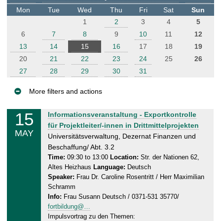
t
Mon
Tue
Wed
Thu
Fri
Sat
Sun
e
1
2
3
4
5
r
6
7
8
9
10
11
12
13
14
15
16
17
18
19
20
21
22
23
24
25
26
27
28
29
30
31
More filters and actions
E
15
W
Informationsveranstaltung - Exportkontrolle
v
e
für Projektleiter/-innen in Drittmittelprojekten
MAY
e
d
Universitätsverwaltung, Dezernat Finanzen und
n
n
Beschaffung/ Abt. 3.2
e
t
Time:
09:30 to 13:00
Location:
Str. der Nationen 62,
Altes Heizhaus
Language:
Deutsch
s
s
Speaker:
Frau Dr. Caroline Rosentritt / Herr Maximilian
d
Schramm
a
Info:
Frau Susann Deutsch / 0371-531 35770/
y
fortbildung@…
,
Impulsvortrag zu den Themen: