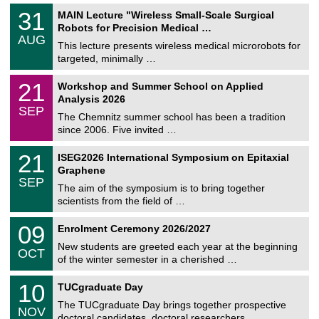
T
3
31
MAIN Lecture "Wireless Small-Scale Surgical
U
1
Robots for Precision Medical …
C
/
AUG
h
0
This lecture presents wireless medical microrobots for
e
8
targeted, minimally …
m
/
n
2
M
i
2
21
Workshop and Summer School on Applied
0
a
t
1
2
Analysis 2026
t
z
/
6
SEP
h
0
The Chemnitz summer school has been a tradition
e
9
since 2006. Five invited …
m
/
a
2
T
t
2
21
ISEG2026 International Symposium on Epitaxial
0
U
i
1
2
Graphene
C
c
/
6
SEP
h
s
0
The aim of the symposium is to bring together
e
9
scientists from the field of …
m
/
n
2
T
i
0
09
Enrolment Ceremony 2026/2027
0
U
t
9
2
C
z
New students are greeted each year at the beginning
/
6
OCT
h
1
of the winter semester in a cherished …
e
0
m
Z
/
1
10
n
TUCgraduate Day
e
2
0
i
n
0
The TUCgraduate Day brings together prospective
/
t
NOV
t
2
1
z
doctoral candidates, doctoral researchers, …