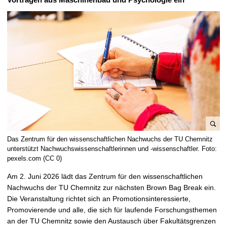
e
Das Zentrum für den wissenschaftlichen Nachwuchs der TU Chemnitz
n
unterstützt Nachwuchswissenschaftlerinnen und -wissenschaftler. Foto:
l
pexels.com (CC 0)
a
Am 2. Juni 2026 lädt das Zentrum für den wissenschaftlichen
r
Nachwuchs der TU Chemnitz zur nächsten Brown Bag Break ein.
g
Die Veranstaltung richtet sich an Promotionsinteressierte,
e
Promovierende und alle, die sich für laufende Forschungsthemen
p
an der TU Chemnitz sowie den Austausch über Fakultätsgrenzen
i