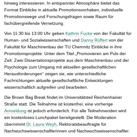
hinweg interessieren. In entspannter Atmosphäre bietet das
c
Format Einblicke in aktuelle Promotionsvorhaben, individuelle
t
Promotionswege und Forschungsfragen sowie Raum für
u
fachübergreifende Vernetzung.
r
e
Von 11:30 bis 13:00 Uhr geben
Kathrin Fucke
von der Fakultät für
Human- und Sozialwissenschaften und
Danny Rüffert
von der
Fakultät für Maschinenbau der TU Chemnitz Einblicke in ihre
Promotionsprojekte. Unter dem Titel „Promovieren am Puls der
Zeit: Zwei Dissertationsprojekte aus dem Maschinenbau und der
Psychologie zum Umgang mit aktuellen gesellschaftlichen
Herausforderungen“ zeigen sie, wie unterschiedliche
Fachrichtungen aktuelle gesellschaftliche Entwicklungen
wissenschaftlich aufgreifen und bearbeiten.
Die Brown Bag Break findet im Universitätsteil Reichenhainer
Straße statt. Die Teilnahme ist kostenfrei, eine vorherige
Anmeldung
ist jedoch erforderlich. Für alle Teilnehmenden wird
ein kostenloses Lunchpaket bereitgestellt. Die Moderation
übernimmt
Dr. Laura Weyh
, Rektoratsbeauftragte für
Nachwuchswissenschaftlerinnen und Nachwuchswissenschaftler.