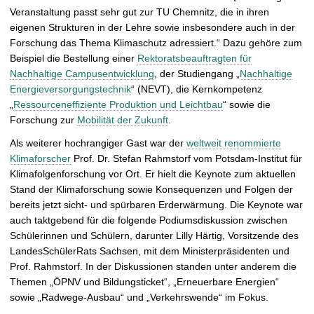
Veranstaltung passt sehr gut zur TU Chemnitz, die in ihren
eigenen Strukturen in der Lehre sowie insbesondere auch in der
Forschung das Thema Klimaschutz adressiert.“ Dazu gehöre zum
Beispiel die Bestellung einer
Rektoratsbeauftragten für
Nachhaltige Campusentwicklung
, der Studiengang „
Nachhaltige
Energieversorgungstechnik
“ (NEVT), die Kernkompetenz
„
Ressourceneffiziente Produktion und Leichtbau
“ sowie die
Forschung zur
Mobilität der Zukunft
.
Als weiterer hochrangiger Gast war der
weltweit renommierte
Klimaforscher
Prof. Dr. Stefan Rahmstorf vom Potsdam-Institut für
Klimafolgenforschung vor Ort. Er hielt die Keynote zum aktuellen
Stand der Klimaforschung sowie Konsequenzen und Folgen der
bereits jetzt sicht- und spürbaren Erderwärmung. Die Keynote war
auch taktgebend für die folgende Podiumsdiskussion zwischen
Schülerinnen und Schülern, darunter Lilly Härtig, Vorsitzende des
LandesSchülerRats Sachsen, mit dem Ministerpräsidenten und
Prof. Rahmstorf. In der Diskussionen standen unter anderem die
Themen „ÖPNV und Bildungsticket“, „Erneuerbare Energien“
sowie „Radwege-Ausbau“ und „Verkehrswende“ im Fokus.