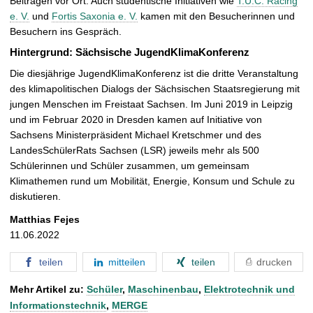
Beiträgen vor Ort. Auch studentische Initiativen wie
T.U.C. Racing
e. V.
und
Fortis Saxonia e. V.
kamen mit den Besucherinnen und
Besuchern ins Gespräch.
Hintergrund: Sächsische JugendKlimaKonferenz
Die diesjährige JugendKlimaKonferenz ist die dritte Veranstaltung
des klimapolitischen Dialogs der Sächsischen Staatsregierung mit
jungen Menschen im Freistaat Sachsen. Im Juni 2019 in Leipzig
und im Februar 2020 in Dresden kamen auf Initiative von
Sachsens Ministerpräsident Michael Kretschmer und des
LandesSchülerRats Sachsen (LSR) jeweils mehr als 500
Schülerinnen und Schüler zusammen, um gemeinsam
Klimathemen rund um Mobilität, Energie, Konsum und Schule zu
diskutieren.
Matthias Fejes
11.06.2022
teilen
mitteilen
teilen
drucken
Mehr Artikel zu:
Schüler
,
Maschinenbau
,
Elektrotechnik und
Informationstechnik
,
MERGE