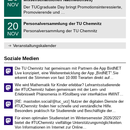
n
z
.
6
NOV
t
1
Der TUCgraduate Day bringt Promotionsinteressierte,
r
1
Promovierende und …
u
.
m
2
T
f
2
20
Personalversammlung der TU Chemnitz
0
U
ü
0
2
C
r
Personalversammlung der TU Chemnitz
.
6
NOV
h
d
1
e
e
1
m
n
.
Veranstaltungskalender
n
w
2
i
i
0
t
s
2
Soziale Medien
z
s
6
e
Die TU Chemnitz hat gemeinsam mit Partnern die App BirdNET
n
Live konzipiert, eine Weiterentwicklung der App „BirdNET“.Sie
s
erkennt die Stimmen von fast 10.000 Tierarten direkt auf…
c
h
Wie wird Mathematik für Kinder erlebbar? Lehramtsstudierende
a
der #TUChemnitz haben gemeinsam mit der Lern- und
f
Erlebniswelt Phänomenia in #Stollberg vier inter#aktive #MINT…
t
l
[RE: mastodon.social/@tuc_urz] Nutzer der digitalen Dienste der
i
#TUChemnitz finden hier schnelle und verständliche Hilfe.
c
Besonders praktisch für Studierende und Beschäftigte der…
h
e
Für einen optimalen Studienstart im Wintersemester 2026/2027
n
bietet die #TUChemnitz vielfältige Unterstützungsmöglichkeiten.
N
Von Informationen im Internet zur Online…