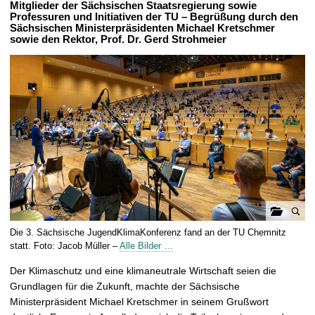
Mitglieder der Sächsischen Staatsregierung sowie
t
Professuren und Initiativen der TU – Begrüßung durch den
Sächsischen Ministerpräsidenten Michael Kretschmer
sowie den Rektor, Prof. Dr. Gerd Strohmeier
G
Die 3. Sächsische JugendKlimaKonferenz fand an der TU Chemnitz
a
statt. Foto: Jacob Müller –
Alle Bilder …
l
Der Klimaschutz und eine klimaneutrale Wirtschaft seien die
e
Grundlagen für die Zukunft, machte der Sächsische
r
Ministerpräsident Michael Kretschmer in seinem Grußwort
i