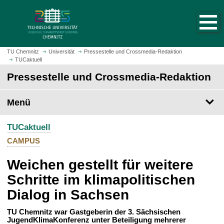
S
S
t
p
a
r
r
i
t
n
TU Chemnitz
Universität
Pressestelle und Crossmedia-Redaktion
s
TUCaktuell
g
e
e
Pressestelle und Crossmedia-Redaktion
i
z
t
u
Menü
e
m
a
H
u
TUCaktuell
a
f
u
CAMPUS
r
p
u
Weichen gestellt für weitere
t
f
i
Schritte im klimapolitischen
e
n
Dialog in Sachsen
n
h
a
TU Chemnitz war Gastgeberin der 3. Sächsischen
l
JugendKlimaKonferenz unter Beteiligung mehrerer