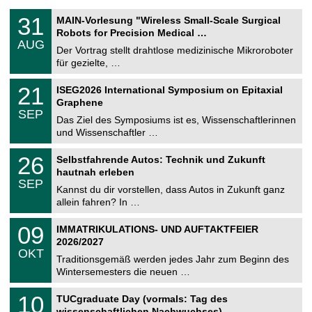
T
3
31
MAIN-Vorlesung "Wireless Small-Scale Surgical
U
1
Robots for Precision Medical …
C
.
AUG
h
0
Der Vortrag stellt drahtlose medizinische Mikroroboter
e
8
für gezielte, …
m
.
n
2
T
i
2
21
ISEG2026 International Symposium on Epitaxial
0
U
t
1
2
Graphene
C
z
.
6
SEP
h
0
Das Ziel des Symposiums ist es, Wissenschaftlerinnen
e
9
und Wissenschaftler …
m
.
n
2
T
i
2
26
Selbstfahrende Autos: Technik und Zukunft
0
U
t
6
2
hautnah erleben
C
z
.
6
SEP
h
0
Kannst du dir vorstellen, dass Autos in Zukunft ganz
e
9
allein fahren? In …
m
.
n
2
T
i
0
09
IMMATRIKULATIONS- UND AUFTAKTFEIER
0
U
t
9
2
2026/2027
C
z
.
6
OKT
h
1
Traditionsgemäß werden jedes Jahr zum Beginn des
e
0
Wintersemesters die neuen …
m
.
n
2
Z
i
1
10
TUCgraduate Day (vormals: Tag des
0
e
t
0
2
wissenschaftlichen Nachwuchses)