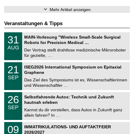
Mehr Artikel anzeigen
Veranstaltungen & Tipps
T
3
31
MAIN-Vorlesung "Wireless Small-Scale Surgical
U
1
Robots for Precision Medical …
C
.
AUG
h
0
Der Vortrag stellt drahtlose medizinische Mikroroboter
e
8
für gezielte, …
m
.
n
2
T
i
2
21
ISEG2026 International Symposium on Epitaxial
0
U
t
1
2
Graphene
C
z
.
6
SEP
h
0
Das Ziel des Symposiums ist es, Wissenschaftlerinnen
e
9
und Wissenschaftler …
m
.
n
2
T
i
2
26
Selbstfahrende Autos: Technik und Zukunft
0
U
t
6
2
hautnah erleben
C
z
.
6
SEP
h
0
Kannst du dir vorstellen, dass Autos in Zukunft ganz
e
9
allein fahren? In …
m
.
n
2
T
i
0
09
IMMATRIKULATIONS- UND AUFTAKTFEIER
0
U
t
9
2
2026/2027
C