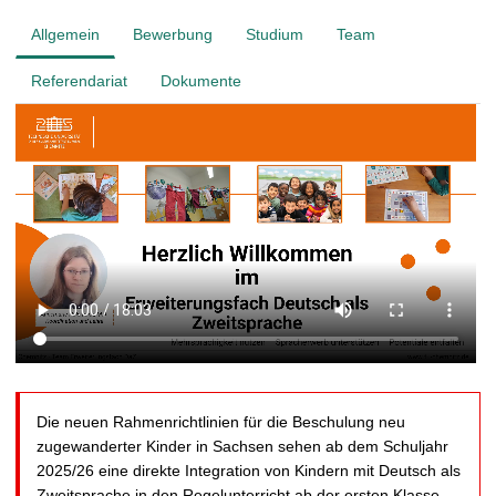
t
Allgemein
Bewerbung
Studium
Team
Referendariat
Dokumente
Die neuen Rahmenrichtlinien für die Beschulung neu
zugewanderter Kinder in Sachsen sehen ab dem Schuljahr
2025/26 eine direkte Integration von Kindern mit Deutsch als
Zweitsprache in den Regelunterricht ab der ersten Klasse