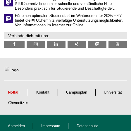
i
#TUChemnitz finden hier schnelle und verständliche Hilfe.
c
Besonders praktisch für Studierende und Beschäftigte der…
h
e
Für einen optimalen Studienstart im Wintersemester 2026/2027
n
bietet die #TUChemnitz vielfältige Unterstützungsmöglichkeiten.
N
Von Informationen im Internet zur Online…
a
c
Verbinde dich mit uns:
h
w
u
c
h
s
Notfall
Kontakt
Campusplan
Universität
Chemnitz
Anmelden
Impressum
Datenschutz