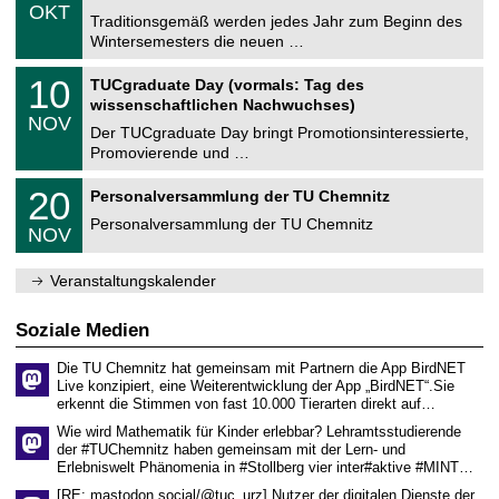
z
.
6
OKT
h
1
Traditionsgemäß werden jedes Jahr zum Beginn des
e
0
Wintersemesters die neuen …
m
.
n
2
Z
i
1
10
TUCgraduate Day (vormals: Tag des
0
e
t
0
2
wissenschaftlichen Nachwuchses)
n
z
.
6
NOV
t
1
Der TUCgraduate Day bringt Promotionsinteressierte,
r
1
Promovierende und …
u
.
m
2
T
f
2
20
Personalversammlung der TU Chemnitz
0
U
ü
0
2
C
r
Personalversammlung der TU Chemnitz
.
6
NOV
h
d
1
e
e
1
m
n
.
Veranstaltungskalender
n
w
2
i
i
0
t
s
2
Soziale Medien
z
s
6
e
Die TU Chemnitz hat gemeinsam mit Partnern die App BirdNET
n
Live konzipiert, eine Weiterentwicklung der App „BirdNET“.Sie
s
erkennt die Stimmen von fast 10.000 Tierarten direkt auf…
c
h
Wie wird Mathematik für Kinder erlebbar? Lehramtsstudierende
a
der #TUChemnitz haben gemeinsam mit der Lern- und
f
Erlebniswelt Phänomenia in #Stollberg vier inter#aktive #MINT…
t
l
[RE: mastodon.social/@tuc_urz] Nutzer der digitalen Dienste der