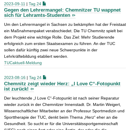
2023-09-11
|
Tag 24
Gegen den Lehrermangel: Chemnitzer TU wappnet
sich für Lehramts-Studenten
Um den Lehrermangel in Sachsen zu bekämpfen hat der Freistaat
ein Maßnahmenpaket verabschiedet. Die TU Chemnitz spielt bei
dem Projekt eine wichtige Rolle. Das Ziel: Mehr Studierende
erfolgreich zum ersten Staatsexamen zu führen. An der TUC
sollen dafür künftig zwei neue Schwerpunkte in der
Lehrkräftebildung etabliert werden.
TUCaktuell-Meldung
2023-08-16
|
Tag 24
Chemnitz zeigt wieder Herz: „I Love C“-Fotopunkt
ist zurück!
Der leuchtende „I Love C“-Fotopunkt ist nach seiner Reparatur
wieder zurück in der Chemnitzer Innenstadt. Dr. Martin Weigert,
Wissenschaftlicher Mitarbeiter an der Professur Sportmedizin und
Sporttherapie der TUC, denkt beim Thema „Herz“ eher an die
Gesundheit. So sucht er für die Universitätssportgemeinschaft
(USG) noch einen Arzt oder eine Ärztin, der oder die die