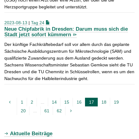
Herzsportgruppe begleitet und unterstützt.
2023-08-13
|
Tag 24
Neue Chipfabrik in Dresden: Darum muss sich die
Stadt jetzt sofort kümmern
Der künftige Fachkräftebedarf soll vor allem durch das geplante
Sächsische Ausbildungszentrum für Mikrotechnologie (SAM) und
qualifizierte Zuwanderung aus dem Ausland gedeckt werden.
Sachsens Wissenschaftsminister Sebastian Gemkow sieht die TU
Dresden und die TU Chemnitz in Schlüsselrollen, wenn es um den
Nachwuchs für die Halbleiterindustrie geht.
1
2
...
14
15
16
17
18
19
A
20
...
61
62
k
t
u
Aktuelle Beiträge
e