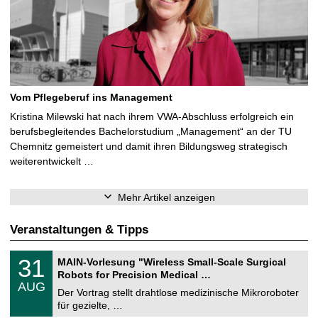
Vom Pflegeberuf ins Management
Kristina Milewski hat nach ihrem VWA-Abschluss erfolgreich ein
berufsbegleitendes Bachelorstudium „Management“ an der TU
Chemnitz gemeistert und damit ihren Bildungsweg strategisch
weiterentwickelt …
Mehr Artikel anzeigen
Veranstaltungen & Tipps
T
3
31
MAIN-Vorlesung "Wireless Small-Scale Surgical
U
1
Robots for Precision Medical …
C
.
AUG
h
0
Der Vortrag stellt drahtlose medizinische Mikroroboter
e
8
für gezielte, …
m
.