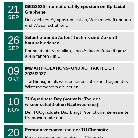
n
2
T
i
2
21
ISEG2026 International Symposium on Epitaxial
0
U
t
1
2
Graphene
C
z
.
6
SEP
h
0
Das Ziel des Symposiums ist es, Wissenschaftlerinnen
e
9
und Wissenschaftler …
m
.
n
2
T
i
2
26
Selbstfahrende Autos: Technik und Zukunft
0
U
t
6
2
hautnah erleben
C
z
.
6
SEP
h
0
Kannst du dir vorstellen, dass Autos in Zukunft ganz
e
9
allein fahren? In …
m
.
n
2
T
i
0
09
IMMATRIKULATIONS- UND AUFTAKTFEIER
0
U
t
9
2
2026/2027
C
z
.
6
OKT
h
1
Traditionsgemäß werden jedes Jahr zum Beginn des
e
0
Wintersemesters die neuen …
m
.
n
2
Z
i
1
10
TUCgraduate Day (vormals: Tag des
0
e
t
0
2
wissenschaftlichen Nachwuchses)
n
z
.
6
NOV
t
1
Der TUCgraduate Day bringt Promotionsinteressierte,
r
1
Promovierende und …
u
.
m
2
T
f
2
20
Personalversammlung der TU Chemnitz
0
U
ü
0
2
C
r
Personalversammlung der TU Chemnitz