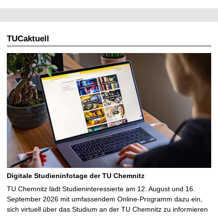
l
l
TUCaktuell
e
S
e
i
t
e
Digitale Studieninfotage der TU Chemnitz
TU Chemnitz lädt Studieninteressierte am 12. August und 16.
September 2026 mit umfassendem Online-Programm dazu ein,
sich virtuell über das Studium an der TU Chemnitz zu informieren