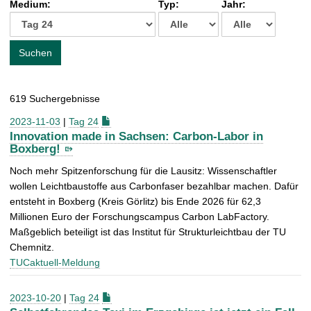
Medium:
Typ:
Jahr:
t
c
h
e
Suchen
n
a
c
619 Suchergebnisse
h
:
2023-11-03
|
Tag 24
Innovation made in Sachsen: Carbon-Labor in
Boxberg!
Noch mehr Spitzenforschung für die Lausitz: Wissenschaftler
wollen Leichtbaustoffe aus Carbonfaser bezahlbar machen. Dafür
entsteht in Boxberg (Kreis Görlitz) bis Ende 2026 für 62,3
Millionen Euro der Forschungscampus Carbon LabFactory.
Maßgeblich beteiligt ist das Institut für Strukturleichtbau der TU
Chemnitz.
TUCaktuell-Meldung
2023-10-20
|
Tag 24