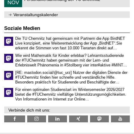
.
6
NOV
h
d
1
e
e
1
m
n
.
Veranstaltungskalender
n
w
2
i
i
0
t
s
2
Soziale Medien
z
s
6
e
Die TU Chemnitz hat gemeinsam mit Partnern die App BirdNET
n
Live konzipiert, eine Weiterentwicklung der App „BirdNET“.Sie
s
erkennt die Stimmen von fast 10.000 Tierarten direkt auf…
c
h
Wie wird Mathematik für Kinder erlebbar? Lehramtsstudierende
a
der #TUChemnitz haben gemeinsam mit der Lern- und
f
Erlebniswelt Phänomenia in #Stollberg vier inter#aktive #MINT…
t
l
[RE: mastodon.social/@tuc_urz] Nutzer der digitalen Dienste der
i
#TUChemnitz finden hier schnelle und verständliche Hilfe.
c
Besonders praktisch für Studierende und Beschäftigte der…
h
e
Für einen optimalen Studienstart im Wintersemester 2026/2027
n
bietet die #TUChemnitz vielfältige Unterstützungsmöglichkeiten.
N
Von Informationen im Internet zur Online…
a
c
Verbinde dich mit uns:
h
w
u
c
h