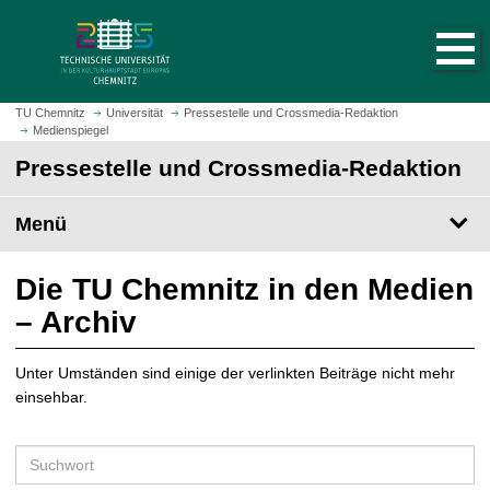
S
S
t
p
a
r
r
i
t
n
TU Chemnitz
Universität
Pressestelle und Crossmedia-Redaktion
s
Medienspiegel
g
e
e
Pressestelle und Crossmedia-Redaktion
i
z
t
u
Menü
e
m
a
H
u
a
Die TU Chemnitz in den Medien
f
u
– Archiv
r
p
u
t
f
Unter Umständen sind einige der verlinkten Beiträge nicht mehr
i
e
einsehbar.
n
n
h
a
S
l
u