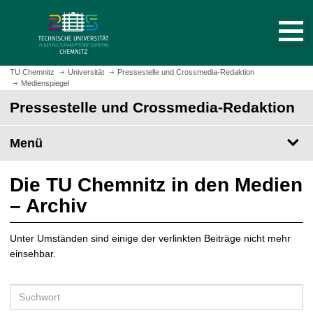
S
S
t
p
a
r
r
i
t
n
TU Chemnitz
Universität
Pressestelle und Crossmedia-Redaktion
s
Medienspiegel
g
e
e
Pressestelle und Crossmedia-Redaktion
i
z
t
u
Menü
e
m
a
H
u
a
Die TU Chemnitz in den Medien
f
u
– Archiv
r
p
u
t
f
Unter Umständen sind einige der verlinkten Beiträge nicht mehr
i
e
einsehbar.
n
n
h
a
S
l
u