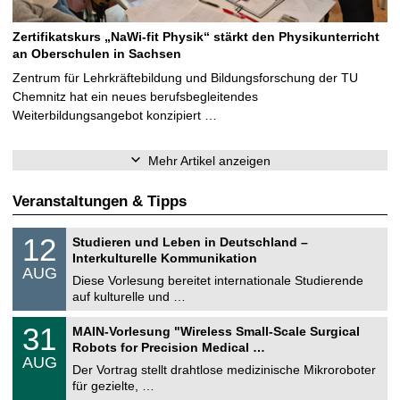
Zertifikatskurs „NaWi-fit Physik“ stärkt den Physikunterricht
an Oberschulen in Sachsen
Zentrum für Lehrkräftebildung und Bildungsforschung der TU
Chemnitz hat ein neues berufsbegleitendes
Weiterbildungsangebot konzipiert …
Mehr Artikel anzeigen
Veranstaltungen & Tipps
S
1
12
Studieren und Leben in Deutschland –
o
2
Interkulturelle Kommunikation
n
.
AUG
s
0
Diese Vorlesung bereitet internationale Studierende
t
8
auf kulturelle und …
i
.
g
2
T
e
3
31
MAIN-Vorlesung "Wireless Small-Scale Surgical
0
U
1
2
Robots for Precision Medical …
C
.
6
AUG
h
0
Der Vortrag stellt drahtlose medizinische Mikroroboter
e
8
für gezielte, …
m
.