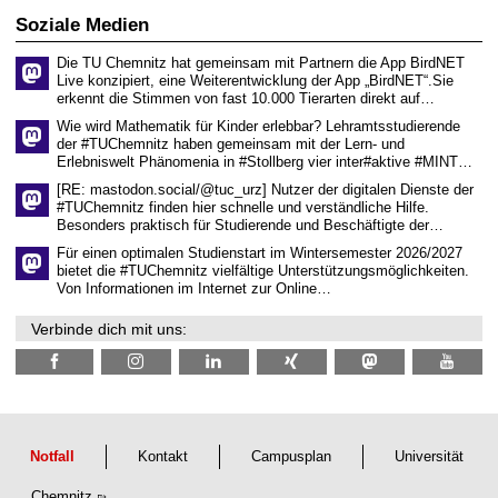
r
6
d
Soziale Medien
e
n
Die TU Chemnitz hat gemeinsam mit Partnern die App BirdNET
w
Live konzipiert, eine Weiterentwicklung der App „BirdNET“.Sie
i
erkennt die Stimmen von fast 10.000 Tierarten direkt auf…
s
s
Wie wird Mathematik für Kinder erlebbar? Lehramtsstudierende
e
der #TUChemnitz haben gemeinsam mit der Lern- und
n
Erlebniswelt Phänomenia in #Stollberg vier inter#aktive #MINT…
s
c
[RE: mastodon.social/@tuc_urz] Nutzer der digitalen Dienste der
h
#TUChemnitz finden hier schnelle und verständliche Hilfe.
a
Besonders praktisch für Studierende und Beschäftigte der…
f
t
Für einen optimalen Studienstart im Wintersemester 2026/2027
l
bietet die #TUChemnitz vielfältige Unterstützungsmöglichkeiten.
i
Von Informationen im Internet zur Online…
c
h
Verbinde dich mit uns:
e
n
N
a
c
h
w
u
Notfall
Kontakt
Campusplan
Universität
c
h
Chemnitz