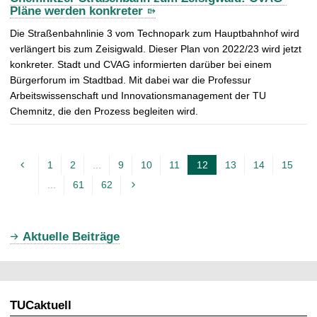
Pläne werden konkreter
Die Straßenbahnlinie 3 vom Technopark zum Hauptbahnhof wird
verlängert bis zum Zeisigwald. Dieser Plan von 2022/23 wird jetzt
konkreter. Stadt und CVAG informierten darüber bei einem
Bürgerforum im Stadtbad. Mit dabei war die Professur
Arbeitswissenschaft und Innovationsmanagement der TU
Chemnitz, die den Prozess begleiten wird.
1
2
...
9
10
11
12
13
14
15
A
...
61
62
k
t
u
Aktuelle Beiträge
e
l
l
TUCaktuell
e