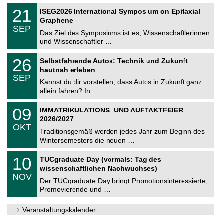
n
2
T
i
2
21
ISEG2026 International Symposium on Epitaxial
0
U
t
1
2
Graphene
C
z
.
6
SEP
h
0
Das Ziel des Symposiums ist es, Wissenschaftlerinnen
e
9
und Wissenschaftler …
m
.
n
2
T
i
2
26
Selbstfahrende Autos: Technik und Zukunft
0
U
t
6
2
hautnah erleben
C
z
.
6
SEP
h
0
Kannst du dir vorstellen, dass Autos in Zukunft ganz
e
9
allein fahren? In …
m
.
n
2
T
i
0
09
IMMATRIKULATIONS- UND AUFTAKTFEIER
0
U
t
9
2
2026/2027
C
z
.
6
OKT
h
1
Traditionsgemäß werden jedes Jahr zum Beginn des
e
0
Wintersemesters die neuen …
m
.
n
2
Z
i
1
10
TUCgraduate Day (vormals: Tag des
0
e
t
0
2
wissenschaftlichen Nachwuchses)
n
z
.
6
NOV
t
1
Der TUCgraduate Day bringt Promotionsinteressierte,
r
1
Promovierende und …
u
.
m
2
f
0
Veranstaltungskalender
ü
2