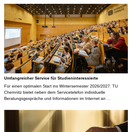
S
e
i
t
e
Umfangreicher Service für Studieninteressierte
Für einen optimalen Start ins Wintersemester 2026/2027: TU
Chemnitz bietet neben dem Servicetelefon individuelle
Beratungsgespräche und Informationen im Internet an …