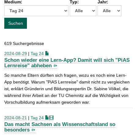
Medium:
Typ:
Jahr:
t
c
h
e
Suchen
n
a
c
619 Suchergebnisse
h
:
2024-08-29
|
Tag 24
Schon wieder eine Lern-App? Damit will sich "PiAS
Lernreise" abheben
So manche Eltern dürften sich fragen, wozu es noch eine Lern-
App benötigt. Warum "PiAS Lernreise" damit nicht zu vergleichen
ist, erklärt Gründerin und Bildungsexpertin Dr. Sabine Völkel, die
während ihrer Arbeit an der TU Chemnitz auf die Wichtigkeit von
Vorschulbildung aufmerksam geworden war.
2024-08-21
|
Tag 24
Das macht Sachsen als Wissenschaftsland so
besonders