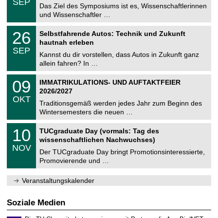
6
SEP
h
0
Das Ziel des Symposiums ist es, Wissenschaftlerinnen
e
9
und Wissenschaftler …
m
.
n
2
T
i
2
26
Selbstfahrende Autos: Technik und Zukunft
0
U
t
6
2
hautnah erleben
C
z
.
6
SEP
h
0
Kannst du dir vorstellen, dass Autos in Zukunft ganz
e
9
allein fahren? In …
m
.
n
2
T
i
0
09
IMMATRIKULATIONS- UND AUFTAKTFEIER
0
U
t
9
2
2026/2027
C
z
.
6
OKT
h
1
Traditionsgemäß werden jedes Jahr zum Beginn des
e
0
Wintersemesters die neuen …
m
.
n
2
Z
i
1
10
TUCgraduate Day (vormals: Tag des
0
e
t
0
2
wissenschaftlichen Nachwuchses)
n
z
.
6
NOV
t
1
Der TUCgraduate Day bringt Promotionsinteressierte,
r
1
Promovierende und …
u
.
m
2
f
0
Veranstaltungskalender
ü
2
r
6
d
Soziale Medien
e
n