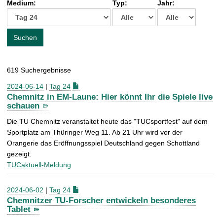
Medium:
Typ:
Jahr:
t
c
h
e
Suchen
n
a
c
619 Suchergebnisse
h
:
2024-06-14
|
Tag 24
Chemnitz in EM-Laune: Hier könnt Ihr die Spiele live
schauen
Die TU Chemnitz veranstaltet heute das "TUCsportfest" auf dem
Sportplatz am Thüringer Weg 11. Ab 21 Uhr wird vor der
Orangerie das Eröffnungsspiel Deutschland gegen Schottland
gezeigt.
TUCaktuell-Meldung
2024-06-02
|
Tag 24
Chemnitzer TU-Forscher entwickeln besonderes
Tablet