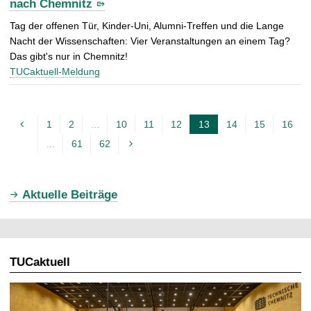
nach Chemnitz
Tag der offenen Tür, Kinder-Uni, Alumni-Treffen und die Lange
Nacht der Wissenschaften: Vier Veranstaltungen an einem Tag?
Das gibt's nur in Chemnitz!
TUCaktuell-Meldung
1
2
...
10
11
12
13
14
15
16
A
...
61
62
k
t
u
Aktuelle Beiträge
e
l
l
TUCaktuell
e
S
e