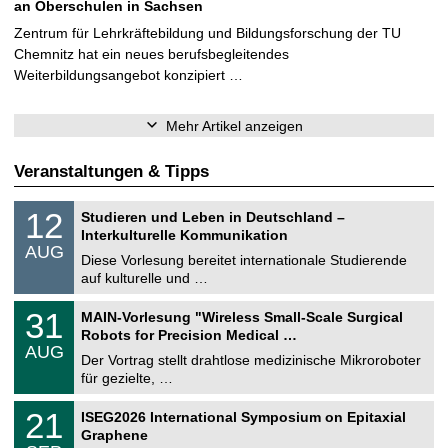
an Oberschulen in Sachsen
Zentrum für Lehrkräftebildung und Bildungsforschung der TU
Chemnitz hat ein neues berufsbegleitendes
Weiterbildungsangebot konzipiert …
Mehr Artikel anzeigen
Veranstaltungen & Tipps
S
1
12
Studieren und Leben in Deutschland –
o
2
Interkulturelle Kommunikation
n
.
AUG
s
0
Diese Vorlesung bereitet internationale Studierende
t
8
auf kulturelle und …
i
.
g
2
T
e
3
31
MAIN-Vorlesung "Wireless Small-Scale Surgical
0
U
1
2
Robots for Precision Medical …
C
.
6
AUG
h
0
Der Vortrag stellt drahtlose medizinische Mikroroboter
e
8
für gezielte, …
m
.
n
2
T
i
2
21
ISEG2026 International Symposium on Epitaxial
0
U
t
1
2
Graphene
C
z
.