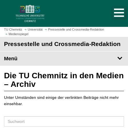
S
S
t
p
a
r
r
i
t
n
TU Chemnitz
Universität
Pressestelle und Crossmedia-Redaktion
s
Medienspiegel
g
e
e
Pressestelle und Crossmedia-Redaktion
i
z
t
u
Menü
e
m
a
H
u
a
Die TU Chemnitz in den Medien
f
u
– Archiv
r
p
u
t
f
Unter Umständen sind einige der verlinkten Beiträge nicht mehr
i
e
einsehbar.
n
n
h
a
S
l
u