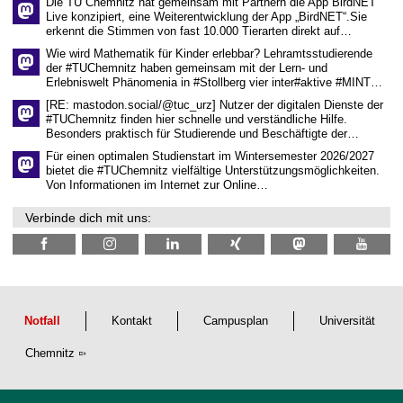
Die TU Chemnitz hat gemeinsam mit Partnern die App BirdNET
w
Live konzipiert, eine Weiterentwicklung der App „BirdNET“.Sie
i
erkennt die Stimmen von fast 10.000 Tierarten direkt auf…
s
s
Wie wird Mathematik für Kinder erlebbar? Lehramtsstudierende
e
der #TUChemnitz haben gemeinsam mit der Lern- und
n
Erlebniswelt Phänomenia in #Stollberg vier inter#aktive #MINT…
s
c
[RE: mastodon.social/@tuc_urz] Nutzer der digitalen Dienste der
h
#TUChemnitz finden hier schnelle und verständliche Hilfe.
a
Besonders praktisch für Studierende und Beschäftigte der…
f
t
Für einen optimalen Studienstart im Wintersemester 2026/2027
l
bietet die #TUChemnitz vielfältige Unterstützungsmöglichkeiten.
i
Von Informationen im Internet zur Online…
c
h
Verbinde dich mit uns:
e
n
N
a
c
h
w
u
Notfall
Kontakt
Campusplan
Universität
c
h
Chemnitz
s